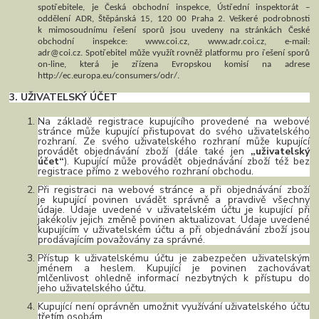
spotřebitele, je Česká obchodní inspekce, Ústřední inspektorát –
oddělení ADR, Štěpánská 15, 120 00 Praha 2. Veškeré podrobnosti
k mimosoudnímu řešení sporů jsou uvedeny na stránkách České
obchodní inspekce: www.coi.cz, www.adr.coi.cz, e-mail:
adr@coi.cz. Spotřebitel může využít rovněž platformu pro řešení sporů
on-line, která je zřízena Evropskou komisí na adrese
http://ec.europa.eu/consumers/odr/.
3. UŽIVATELSKÝ ÚČET
Na základě registrace kupujícího provedené na webové
stránce může kupující přistupovat do svého uživatelského
rozhraní. Ze svého uživatelského rozhraní může kupující
provádět objednávání zboží (dále také jen
„uživatelský
účet“
). Kupující může provádět objednávání zboží též bez
registrace přímo z webového rozhraní obchodu.
Při registraci na webové stránce a při objednávání zboží
je kupující povinen uvádět správně a pravdivě všechny
údaje. Údaje uvedené v uživatelském účtu je kupující při
jakékoliv jejich změně povinen aktualizovat. Údaje uvedené
kupujícím v uživatelském účtu a při objednávání zboží jsou
prodávajícím považovány za správné.
Přístup k uživatelskému účtu je zabezpečen uživatelským
jménem a heslem. Kupující je povinen zachovávat
mlčenlivost ohledně informací nezbytných k přístupu do
jeho uživatelského účtu.
Kupující není oprávněn umožnit využívání uživatelského účtu
třetím osobám.