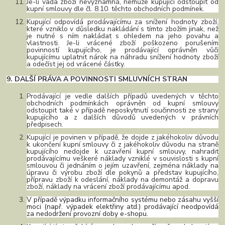
Je-li vada zboží nevýznamná, nemůže kupující odstoupit od
kupní smlouvy dle čl. 8.10. těchto obchodních podmínek.
Kupující odpovídá prodávajícímu za snížení hodnoty zboží,
které vzniklo v důsledku nakládání s
tímto
zbožím jinak, než
je nutné s ním nakládat s ohledem na jeho povahu a
vlastnosti. Je-li vrácené zboží poškozeno porušením
povinností kupujícího, je prodávající oprávněn vůči
kupujícímu uplatnit nárok na náhradu snížení hodnoty zboží
a odečíst jej od vrácené částky.
9. DALŠÍ PRÁVA A POVINNOSTI SMLUVNÍCH STRAN
Prodávající je vedle dalších případů uvedených v těchto
obchodních podmínkách oprávněn od kupní smlouvy
odstoupit také v případě neposkytnutí součinnosti ze strany
kupujícího a z dalších důvodů uvedených v právních
předpisech.
Kupující je povinen v případě, že dojde z jakéhokoliv důvodu
k ukončení kupní smlouvy či z jakéhokoliv důvodu na straně
kupujícího nedojde k uzavření kupní smlouvy, nahradit
prodávajícímu veškeré náklady vzniklé v souvislosti s kupní
smlouvou či jednáním o jejím uzavření, zejména náklady na
úpravu či výrobu zboží dle pokynů a představ kupujícího,
přípravu zboží k odeslání, náklady na demontáž a dopravu
zboží, náklady na vrácení zboží prodávajícímu apod.
V případě výpadku informačního systému nebo zásahu vyšší
moci (např. výpadek elektřiny atd.) prodávající neodpovídá
za nedodržení provozní doby e-shopu.