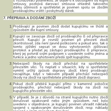
s rozvazovací podmínkou, že dojde-li k odstoupení od kupní
smlouvy, pozbývá darovací smlouva ohledně takového
dárku účinnosti a spotřebitel je povinen spolu se zbožím
prodávajícímu vrátit i poskytnutý dárek.
7. PŘEPRAVA A DODÁNÍ ZBOŽÍ
Prodávající je povinen zboží dodat kupujícímu ve lhůtě a
způsobem dle kupní smlouvy.
Kupující
se zavazuje zboží od prodávajícího či od přepravce
převzít. Kupující je rovněž povinen při převzetí zboží
zkontrolovat, zda není zjevně poškozeno a pokud ano, tak o
tomto zjištění sepsat ve dvou vyhotoveních zjišťovací
protokol a předat jej zástupci prodávajícího či přepravce,
který jej potvrdí svým podpisem s uvedením svého jména a
funkce a jedno vyhotovení předá zpět kupujícímu.
Nebezpečí škody na zboží přechází na spotřebitele
převzetím věci. To neplatí v situacích, kdy si spotřebitel
vymínil určitý způsob dopravy zboží, který prodávající
nezajišťuje, když v takovém případě přechází nebezpečí
škody na zboží na spotřebitele předáním zboží dopravci.
Pokud zboží přebírá kupující přímo v kamenné pobočce
prodávajícího, přechází nebezpečí škody na zboží na
kupujícího převzetím věci.
V případě, že je z důvodů na straně kupujícího nutno zboží
doručovat opakovaně nebo jiným způsobem, než bylo
uvedeno v objednávce, je kupující povinen uhradit náklady
spojené s opakovaným doručováním zboží, resp. náklady