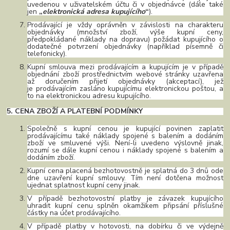
uvedenou v uživatelském účtu či v objednávce (dále také
jen
„
elektronická adresa kupujícího
“
).
Prodávající je vždy oprávněn v závislosti na charakteru
objednávky (množství zboží, výše kupní ceny,
předpokládané náklady na dopravu) požádat kupujícího o
dodatečné potvrzení objednávky (například písemně či
telefonicky).
Kupní smlouva mezi prodávajícím a kupujícím je v případě
objednání zboží prostřednictvím webové stránky uzavřena
až doručením přijetí objednávky (akceptací), jež
je prodávajícím zasláno kupujícímu elektronickou poštou, a
to na elektronickou adresu kupujícího.
5. CENA ZBOŽÍ A PLATEBNÍ PODMÍNKY
Společně s kupní cenou je kupující povinen zaplatit
prodávajícímu také náklady spojené s balením a dodáním
zboží ve smluvené výši. Není-li uvedeno výslovně jinak,
rozumí se dále kupní cenou i náklady spojené s balením a
dodáním zboží.
Kupní cena placená bezhotovostně je splatná do 3 dnů ode
dne uzavření kupní smlouvy. Tím není dotčena možnost
ujednat splatnost kupní ceny jinak.
V případě bezhotovostní platby je závazek kupujícího
uhradit kupní cenu splněn okamžikem připsání příslušné
částky na účet prodávajícího.
V případě platby v hotovosti, na dobírku či ve výdejně