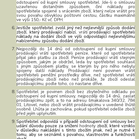
odstoupení od kupní smlouvy spotřebitel. Jde-li o smlouvu
uzavřenou distančním způsobem, činí náklady pro
spotřebitele spojené s vrácením zboží, který nelze vrátit pro
svou povahu obvyklou poštovní cestou, částku maximálně
ve výši 150,- Kč vč. DPH.
Jestliže spotřebitel zvolil jiný než nejlevnější způsob dodání
zboží, který prodávající nabízí,
vrátí
prodávající spotřebiteli
náklady na dodání zboží ve výši odpovídající nejlevnějšímu
nabízenému způsobu dodání zboží.
Nejpozději do 14 dnů od odstoupení od kupní smlouvy
prodávající vrátí spotřebiteli peníze, které od spotřebitele
přijal jako platbu za zboží. Peníze prodávající vrátí stejným
způsobem, jakým je obdržel, leda by spotřebitel souhlasil
s jiným způsobem platby, se kterým by pro něho nebyly
spojeny další náklady. Prodávající není povinen vrátit
spotřebiteli peněžní prostředky dříve, než spotřebitel vrátí
prodávajícímu zboží nebo než prokáže, že zboží odeslal
prodávajícímu, podle toho, co nastane dříve.
Spotřebitel je povinen zboží bez zbytečného odkladu po
odstoupení od kupní smlouvy,
nejpozději
do 14 dnů, zaslat
prodávajícímu zpět, a to na adresu šmakalova 340/32, 784
01, Litovel
, nebo zboží vrátit prodávajícímu v uvedené lhůtě
osobně. Lhůta je zachována, pokud spotřebitel odešle zboží
před jejím uplynutím.
Spotřebitel odpovídá v případě odstoupení od smlouvy bez
udání důvodu pouze za snížení
hodnoty
zboží, které vzniklo
v důsledku nakládání s tímto zbožím jinak, než je nutné k
tomu, aby se seznámil s povahou, vlastnostmi a funkčností
zboží.