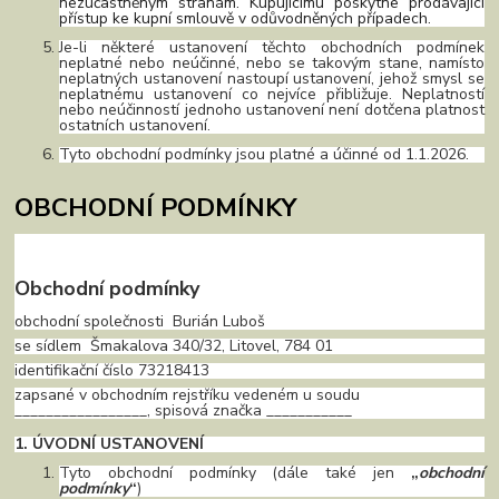
nezúčastněným stranám. Kupujícímu poskytne prodávající
přístup ke kupní smlouvě v odůvodněných případech.
Je-li některé ustanovení těchto obchodních podmínek
neplatné nebo neúčinné, nebo se takovým stane, namísto
neplatných ustanovení nastoupí ustanovení, jehož smysl se
neplatnému ustanovení co nejvíce přibližuje. Neplatností
nebo neúčinností jednoho ustanovení není dotčena platnost
ostatních ustanovení.
Tyto obchodní podmínky jsou platné a účinné od 1.1.2026.
OBCHODNÍ PODMÍNKY
Obchodní podmínky
obchodní společnosti Burián Luboš
se sídlem Šmakalova 340/32, Litovel, 784 01
identifikační číslo 73218413
zapsané v obchodním rejstříku vedeném u soudu
_________________, spisová značka ___________
1. ÚVODNÍ USTANOVENÍ
Tyto obchodní podmínky (dále také jen
„
obchodní
podmínky
“
)