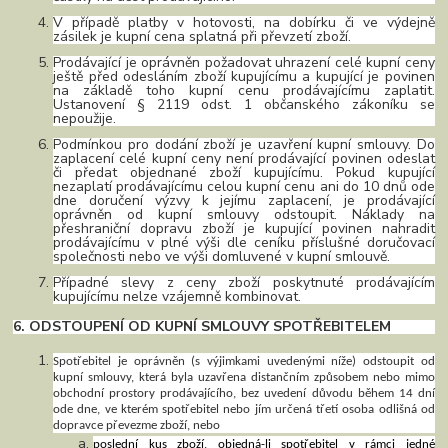
V případě platby v hotovosti, na dobírku či ve výdejně
zásilek je kupní cena splatná při převzetí zboží.
Prodávající je oprávněn požadovat uhrazení celé kupní ceny
ještě před odesláním zboží kupujícímu a kupující je povinen
na základě toho kupní cenu prodávajícímu zaplatit.
Ustanovení § 2119 odst. 1 občanského zákoníku se
nepoužije.
Podmínkou pro dodání zboží je uzavření kupní smlouvy. Do
zaplacení celé kupní ceny není prodávající povinen odeslat
či předat objednané zboží kupujícímu. Pokud kupující
nezaplatí prodávajícímu celou kupní cenu ani do 10 dnů ode
dne doručení výzvy k jejímu zaplacení, je prodávající
oprávněn od kupní smlouvy odstoupit. Náklady na
přeshraniční dopravu zboží je kupující povinen nahradit
prodávajícímu v plné výši dle ceníku příslušné doručovací
společnosti nebo ve výši domluvené v kupní smlouvě.
Případné slevy z ceny zboží poskytnuté prodávajícím
kupujícímu nelze vzájemně kombinovat.
6. ODSTOUPENÍ OD KUPNÍ SMLOUVY SPOTŘEBITELEM
Spotřebitel je oprávněn (s výjimkami uvedenými níže) odstoupit od
kupní smlouvy, která byla uzavřena distančním způsobem nebo mimo
obchodní prostory prodávajícího, bez uvedení důvodu během 14 dní
ode dne, ve kterém spotřebitel nebo jím určená třetí osoba odlišná od
dopravce převezme zboží, nebo
poslední kus zboží, objedná-li spotřebitel v rámci jedné