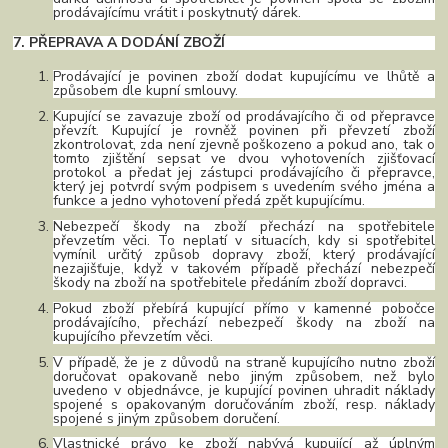
prodávajícímu vrátit i poskytnutý dárek.
7. PŘEPRAVA A DODÁNÍ ZBOŽÍ
Prodávající je povinen zboží dodat kupujícímu ve lhůtě a
způsobem dle kupní smlouvy.
Kupující
se zavazuje zboží od prodávajícího či od přepravce
převzít. Kupující je rovněž povinen při převzetí zboží
zkontrolovat, zda není zjevně poškozeno a pokud ano, tak o
tomto zjištění sepsat ve dvou vyhotoveních zjišťovací
protokol a předat jej zástupci prodávajícího či přepravce,
který jej potvrdí svým podpisem s uvedením svého jména a
funkce a jedno vyhotovení předá zpět kupujícímu.
Nebezpečí škody na zboží přechází na spotřebitele
převzetím věci. To neplatí v situacích, kdy si spotřebitel
vymínil určitý způsob dopravy zboží, který prodávající
nezajišťuje, když v takovém případě přechází nebezpečí
škody na zboží na spotřebitele předáním zboží dopravci.
Pokud zboží přebírá kupující přímo v kamenné pobočce
prodávajícího, přechází nebezpečí škody na zboží na
kupujícího převzetím věci.
V případě, že je z důvodů na straně kupujícího nutno zboží
doručovat opakovaně nebo jiným způsobem, než bylo
uvedeno v objednávce, je kupující povinen uhradit náklady
spojené s opakovaným doručováním zboží, resp. náklady
spojené s jiným způsobem doručení.
Vlastnické právo ke zboží nabývá kupující až úplným