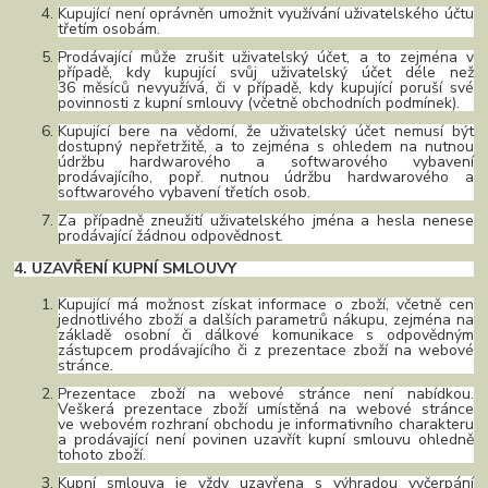
Kupující není oprávněn umožnit využívání uživatelského účtu
třetím osobám.
Prodávající může zrušit uživatelský účet, a to zejména v
případě, kdy kupující svůj uživatelský účet déle než
36 měsíců nevyužívá, či v případě, kdy kupující poruší své
povinnosti z kupní smlouvy (včetně obchodních podmínek).
Kupující bere na vědomí, že uživatelský účet nemusí být
dostupný nepřetržitě, a to zejména s ohledem na nutnou
údržbu hardwarového a softwarového vybavení
prodávajícího, popř. nutnou údržbu hardwarového a
softwarového vybavení třetích osob.
Za případně zneužití uživatelského jména a hesla nenese
prodávající žádnou odpovědnost.
4. UZAVŘENÍ KUPNÍ SMLOUVY
Kupující má možnost získat informace o zboží, včetně cen
jednotlivého zboží a dalších parametrů nákupu, zejména na
základě osobní či dálkové komunikace s odpovědným
zástupcem prodávajícího či z prezentace zboží na webové
stránce.
Prezentace
zboží na webové stránce není nabídkou.
Veškerá prezentace zboží umístěná na webové stránce
ve webovém rozhraní obchodu je informativního charakteru
a prodávající není povinen uzavřít kupní smlouvu ohledně
tohoto zboží.
Kupní smlouva je vždy uzavřena s výhradou vyčerpání