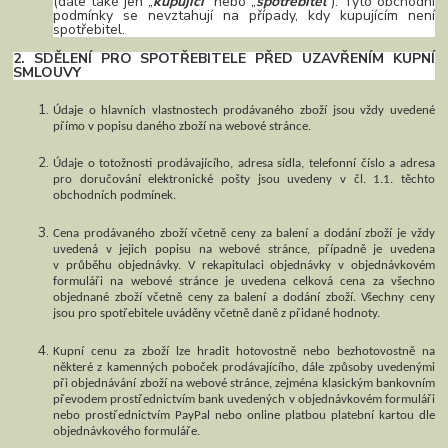
(dále také jen „
kupující
“ nebo „
spotřebitel
“). Tyto obchodní
podmínky se nevztahují na případy, kdy kupujícím není
spotřebitel.
2. SDĚLENÍ PRO SPOTŘEBITELE PŘED UZAVŘENÍM KUPNÍ
SMLOUVY
Údaje o hlavních vlastnostech prodávaného zboží jsou vždy uvedené
přímo v popisu daného zboží na webové stránce.
Údaje o totožnosti prodávajícího, adresa sídla, telefonní číslo a adresa
pro doručování elektronické pošty jsou uvedeny v čl. 1.1. těchto
obchodních podmínek.
Cena prodávaného zboží včetně ceny za balení a dodání zboží je vždy
uvedená v jejich popisu na webové stránce, případně je uvedena
v průběhu objednávky. V rekapitulaci objednávky v objednávkovém
formuláři na webové stránce je uvedena celková cena za všechno
objednané zboží včetně ceny za balení a dodání zboží. Všechny ceny
jsou pro spotřebitele uváděny včetně daně z přidané hodnoty.
Kupní cenu za zboží lze hradit hotovostně nebo bezhotovostně na
některé z kamenných poboček prodávajícího, dále způsoby uvedenými
při objednávání zboží na webové stránce, zejména klasickým bankovním
převodem prostřednictvím bank uvedených v objednávkovém formuláři
nebo prostřednictvím PayPal nebo online platbou platební kartou dle
objednávkového formuláře.