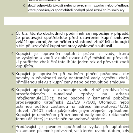
zboží odpovídá jakostí nebo provedením vzorku nebo předloze,
které prodávající spotřebiteli poskytl před uzavřením smlouvy.
Čl. 8.2. těchto obchodních podmínek se nepoužije v případě,
že prodávající spotřebitele před uzavřením kupní smlouvy
zvlášť upozornil, že se některá vlastnost zboží liší a kupující
s tím při uzavírání kupní smlouvy výslovně souhlasil.
Kupující
je
oprávněn uplatnit právo z vady, která
se vyskytne u zboží v době dvaceti čtyř měsíců od převzetí.
U použitého zboží činí tato lhůta jeden rok od převzetí zboží
kupujícím.
Kupující
je oprávněn při vadném plnění požadovat dle
povahy a závažnosti vady odstranění vady, výměnu zboží,
přiměřenou slevu z kupní ceny nebo odstoupit od smlouvy.
Kupující uplatňuje a oznamuje vadu zboží prodávajícímu
prostřednictvím e-mailové zprávy na adresu
info@granule123.cz
, nebo osobně v kamenné pobočce
prodávajícího Kateřínská 222/19, 77900, Olomouc, nebo
listinnou poštou zaslanou na adresu Šmakalova340/32,
Litovel, 78401
, nebo jakýmkoliv jiným zřejmým způsobem.
Kupující je umožněno při oznámení vady použít reklamační
formulář, který je uveřejněn na webové stránce.
Prodávající je povinen spotřebiteli vydat při uplatnění
reklamace písemné potvrzení, ve kterém uvede datum, kdy