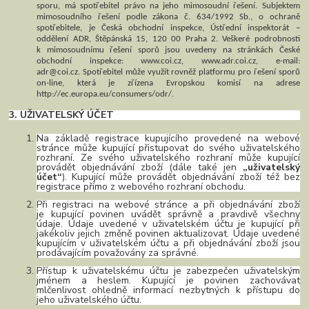
sporu, má spotřebitel právo na jeho mimosoudní řešení. Subjektem
mimosoudního řešení podle zákona č. 634/1992 Sb., o ochraně
spotřebitele, je Česká obchodní inspekce, Ústřední inspektorát –
oddělení ADR, Štěpánská 15, 120 00 Praha 2. Veškeré podrobnosti
k mimosoudnímu řešení sporů jsou uvedeny na stránkách České
obchodní inspekce: www.coi.cz, www.adr.coi.cz, e-mail:
adr@coi.cz. Spotřebitel může využít rovněž platformu pro řešení sporů
on-line, která je zřízena Evropskou komisí na adrese
http://ec.europa.eu/consumers/odr/.
3. UŽIVATELSKÝ ÚČET
Na základě registrace kupujícího provedené na webové
stránce může kupující přistupovat do svého uživatelského
rozhraní. Ze svého uživatelského rozhraní může kupující
provádět objednávání zboží (dále také jen
„uživatelský
účet“
). Kupující může provádět objednávání zboží též bez
registrace přímo z webového rozhraní obchodu.
Při registraci na webové stránce a při objednávání zboží
je kupující povinen uvádět správně a pravdivě všechny
údaje. Údaje uvedené v uživatelském účtu je kupující při
jakékoliv jejich změně povinen aktualizovat. Údaje uvedené
kupujícím v uživatelském účtu a při objednávání zboží jsou
prodávajícím považovány za správné.
Přístup k uživatelskému účtu je zabezpečen uživatelským
jménem a heslem. Kupující je povinen zachovávat
mlčenlivost ohledně informací nezbytných k přístupu do
jeho uživatelského účtu.