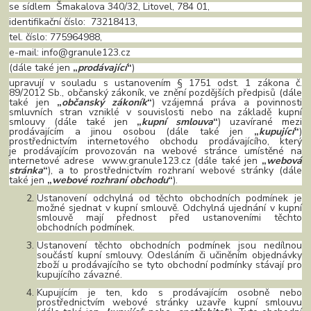
se sídlem Šmakalova 340/32, Litovel, 784 01,
identifikační číslo: 73218413,
tel. číslo: 775964988,
e-mail: info@granule123.cz
(dále také jen
„
prodávající
“
)
upravují v souladu s ustanovením § 1751 odst. 1 zákona č.
89/2012 Sb., občanský zákoník, ve znění pozdějších předpisů (dále
také jen
„
občanský zákoník
“
) vzájemná práva a povinnosti
smluvních stran vzniklé v souvislosti nebo na základě kupní
smlouvy (dále také jen
„
kupní smlouva
“
) uzavírané mezi
prodávajícím a jinou osobou (dále také jen
„
kupující
“
)
prostřednictvím internetového obchodu prodávajícího, který
je prodávajícím provozován na webové stránce umístěné na
internetové adrese www.granule123.cz (dále také jen
„
webová
stránka
“
), a to prostřednictvím rozhraní webové stránky (dále
také jen
„
webové rozhraní obchodu
“
).
Ustanovení odchylná od těchto obchodních podmínek je
možné sjednat v kupní smlouvě. Odchylná ujednání v kupní
smlouvě mají přednost před ustanoveními těchto
obchodních podmínek.
Ustanovení těchto obchodních podmínek jsou nedílnou
součástí kupní smlouvy. Odesláním či učiněním objednávky
zboží u prodávajícího se tyto obchodní podmínky stávají pro
kupujícího závazné.
Kupujícím je ten, kdo s prodávajícím osobně nebo
prostřednictvím webové stránky uzavře kupní smlouvu