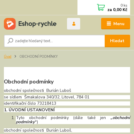
0
ks
za
0,00 Kč
Menu
Hledat
Úvod
OBCHODNÍ PODMÍNKY
Obchodní podmínky
obchodní společnosti Burián Luboš
se sídlem Šmakalova 340/32, Litovel, 784 01
identifikační číslo 73218413
1. ÚVODNÍ USTANOVENÍ
Tyto obchodní podmínky (dále také jen
„
obchodní
podmínky
“
)
obchodní společnosti Burián Luboš,