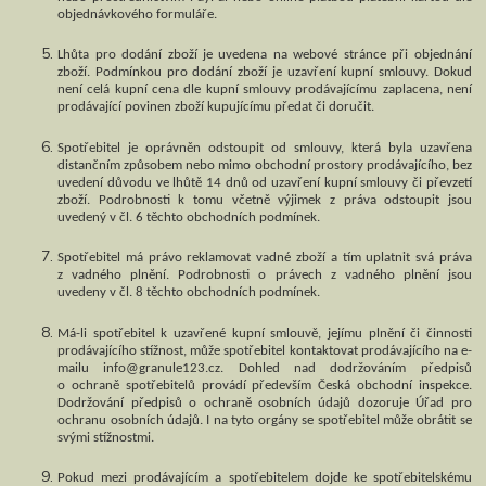
objednávkového formuláře.
Lhůta pro dodání zboží je uvedena na webové stránce při objednání
zboží. Podmínkou pro dodání zboží je uzavření kupní smlouvy. Dokud
není celá kupní cena dle kupní smlouvy prodávajícímu zaplacena, není
prodávající povinen zboží kupujícímu předat či doručit.
Spotřebitel je oprávněn odstoupit od smlouvy, která byla uzavřena
distančním způsobem nebo mimo obchodní prostory prodávajícího, bez
uvedení důvodu ve lhůtě 14 dnů od uzavření kupní smlouvy či převzetí
zboží. Podrobnosti k tomu včetně výjimek z práva odstoupit jsou
uvedený v čl. 6 těchto obchodních podmínek.
Spotřebitel má právo reklamovat vadné zboží a tím uplatnit svá práva
z vadného plnění. Podrobnosti o právech z vadného plnění jsou
uvedeny v čl. 8 těchto obchodních podmínek.
Má-li spotřebitel k uzavřené kupní smlouvě, jejímu plnění či činnosti
prodávajícího stížnost, může spotřebitel kontaktovat prodávajícího na e-
mailu info@granule123.cz. Dohled nad dodržováním předpisů
o ochraně spotřebitelů provádí především Česká obchodní inspekce.
Dodržování předpisů o ochraně osobních údajů dozoruje Úřad pro
ochranu osobních údajů. I na tyto orgány se spotřebitel může obrátit se
svými stížnostmi.
Pokud mezi prodávajícím a spotřebitelem dojde ke spotřebitelskému