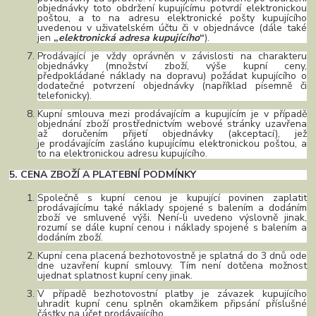
objednávky toto obdržení kupujícímu potvrdí elektronickou
poštou, a to na adresu elektronické pošty kupujícího
uvedenou v uživatelském účtu či v objednávce (dále také
jen
„
elektronická adresa kupujícího
“
).
Prodávající je vždy oprávněn v závislosti na charakteru
objednávky (množství zboží, výše kupní ceny,
předpokládané náklady na dopravu) požádat kupujícího o
dodatečné potvrzení objednávky (například písemně či
telefonicky).
Kupní smlouva mezi prodávajícím a kupujícím je v případě
objednání zboží prostřednictvím webové stránky uzavřena
až doručením přijetí objednávky (akceptací), jež
je prodávajícím zasláno kupujícímu elektronickou poštou, a
to na elektronickou adresu kupujícího.
5. CENA ZBOŽÍ A PLATEBNÍ PODMÍNKY
Společně s kupní cenou je kupující povinen zaplatit
prodávajícímu také náklady spojené s balením a dodáním
zboží ve smluvené výši. Není-li uvedeno výslovně jinak,
rozumí se dále kupní cenou i náklady spojené s balením a
dodáním zboží.
Kupní cena placená bezhotovostně je splatná do 3 dnů ode
dne uzavření kupní smlouvy. Tím není dotčena možnost
ujednat splatnost kupní ceny jinak.
V případě bezhotovostní platby je závazek kupujícího
uhradit kupní cenu splněn okamžikem připsání příslušné
částky na účet prodávajícího.