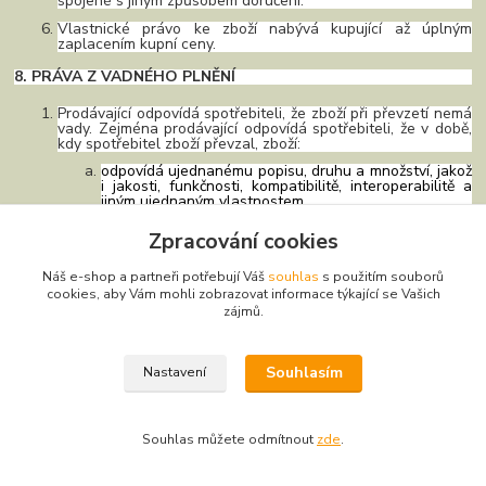
spojené s jiným způsobem doručení.
Vlastnické právo ke zboží nabývá kupující až úplným
zaplacením kupní ceny.
8. PRÁVA Z VADNÉHO PLNĚNÍ
Prodávající odpovídá spotřebiteli, že zboží při převzetí nemá
vady. Zejména prodávající odpovídá spotřebiteli, že v době,
kdy spotřebitel zboží převzal, zboží:
odpovídá ujednanému popisu, druhu a množství, jakož
i jakosti, funkčnosti, kompatibilitě, interoperabilitě a
jiným ujednaným vlastnostem,
je vhodné k účelu, pro který ho spotřebitel požaduje a
Zpracování cookies
s nímž prodávající souhlasil, a
je dodáno s ujednaným příslušenstvím a pokyny k
Náš e-shop a partneři potřebují Váš
souhlas
s použitím souborů
použití, včetně návodu k montáži nebo instalaci.
cookies, aby Vám mohli zobrazovat informace týkající se Vašich
zájmů.
Prodávající odpovídá spotřebiteli, že vedle ujednaných vlastností
je zboží vhodné k účelu, k němuž se věc tohoto druhu obvykle
používá, i s ohledem na práva třetích osob, právní předpisy,
Souhlasím
Nastavení
technické normy nebo kodexy chování daného odvětví, není-li
technických norem,
zboží množstvím, jakostí a dalšími vlastnostmi, včetně životnosti,
funkčnosti, kompatibility a bezpečnosti, odpovídá obvyklým
Souhlas můžete odmítnout
zde
.
vlastnostem věcí téhož druhu, které může spotřebitel rozumně
očekávat,
je zboží dodáno s příslušenstvím, včetně obalu, návodu k