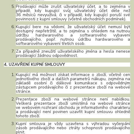
Prodávající může zrušit uživatelský účet, a to zejména v
případě, kdy kupující svůj uživatelský účet déle než
36 měsíců nevyužívá, či v případě, kdy kupující poruší své
povinnosti z kupní smlouvy (včetně obchodních podmínek).
Kupující bere na vědomí, že uživatelský účet nemusí být
dostupný nepřetržitě, a to zejména s ohledem na nutnou
údržbu hardwarového a softwarového vybavení
prodávajícího, popř. nutnou údržbu hardwarového a
softwarového vybavení třetích osob.
Za případně zneužití uživatelského jména a hesla nenese
prodávající žádnou odpovědnost.
4. UZAVŘENÍ KUPNÍ SMLOUVY
Kupující má možnost získat informace o zboží, včetně cen
jednotlivého zboží a dalších parametrů nákupu, zejména na
základě osobní či dálkové komunikace s odpovědným
zástupcem prodávajícího či z prezentace zboží na webové
stránce.
Prezentace
zboží na webové stránce není nabídkou.
Veškerá prezentace zboží umístěná na webové stránce
ve webovém rozhraní obchodu je informativního charakteru
a prodávající není povinen uzavřít kupní smlouvu ohledně
tohoto zboží.
Kupní smlouva je vždy uzavřena s výhradou vyčerpání
zásob prodávajícího nebo ztráty schopnosti prodávajícího
plnit.