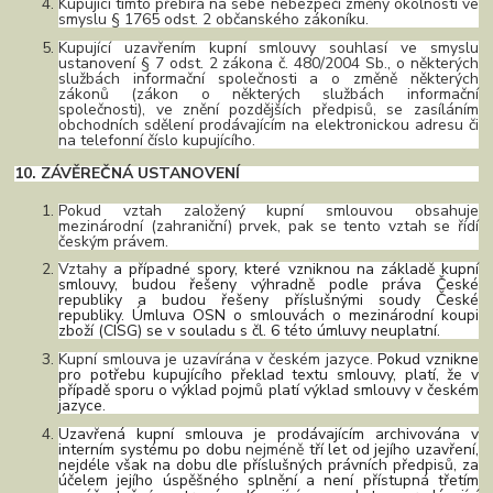
Kupující tímto přebírá na sebe nebezpečí změny okolností ve
smyslu § 1765 odst. 2 občanského zákoníku.
Kupující uzavřením kupní smlouvy souhlasí ve smyslu
ustanovení § 7 odst. 2 zákona č. 480/2004 Sb., o některých
službách informační společnosti a o změně některých
zákonů (zákon o některých službách informační
společnosti), ve znění pozdějších předpisů, se zasíláním
obchodních sdělení prodávajícím na elektronickou adresu či
na telefonní číslo kupujícího.
10. ZÁVĚREČNÁ USTANOVENÍ
Pokud vztah založený kupní smlouvou obsahuje
mezinárodní (zahraniční) prvek, pak se tento vztah se řídí
českým právem.
Vztahy
a případné spory, které vzniknou na základě kupní
smlouvy, budou řešeny výhradně podle práva České
republiky a budou řešeny příslušnými soudy České
republiky. Úmluva OSN o smlouvách o mezinárodní koupi
zboží (CISG) se v souladu s čl. 6 této úmluvy neuplatní.
Kupní smlouva je uzavírána v českém jazyce.
Pokud vznikne
pro potřebu kupujícího překlad textu smlouvy, platí, že v
případě sporu o výklad pojmů platí výklad smlouvy v českém
jazyce
.
Uzavřená kupní smlouva je prodávajícím archivována v
interním systému po dobu
nejméně
tří let od jejího uzavření,
nejdéle však na dobu dle příslušných právních předpisů, za
účelem jejího úspěšného splnění a není přístupná třetím