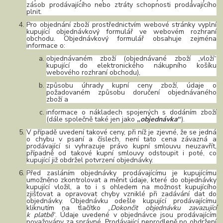
zásob prodávajícího nebo ztráty schopnosti prodávajícího
plnit.
Pro objednání zboží prostřednictvím webové stránky vyplní
kupující objednávkový formulář ve webovém rozhraní
obchodu. Objednávkový formulář obsahuje zejména
informace o:
objednávaném zboží (objednávané zboží „vloží“
kupující do elektronického nákupního košíku
webového rozhraní obchodu),
způsobu úhrady kupní ceny zboží, údaje o
požadovaném způsobu doručení objednávaného
zboží a
informace o nákladech spojených s dodáním zboží
(dále společně také jen jako
„
objednávka
“
).
V případě uvedení takové ceny, při níž je zjevné, že se jedná
o chybu v psaní a číslech, není tato cena závazná a
prodávající si vyhrazuje právo kupní smlouvu neuzavřít,
případně od takové kupní smlouvy odstoupit i poté, co
kupující již obdržel potvrzení objednávky.
Před zasláním objednávky prodávajícímu je kupujícímu
umožněno zkontrolovat a měnit údaje, které do objednávky
kupující vložil, a to i s ohledem na možnost kupujícího
zjišťovat a opravovat chyby vzniklé při zadávání dat do
objednávky. Objednávku odešle kupující prodávajícímu
kliknutím na tlačítko „
Dokončit objednávku zavazující
k platbě
“. Údaje uvedené v objednávce jsou prodávajícím
považovány za správné. Prodávající neprodleně po obdržení