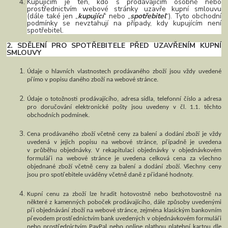
Kupujícím je ten, kdo s prodávajícím osobně nebo
prostřednictvím webové stránky uzavře kupní smlouvu
(dále také jen „
kupující
“ nebo „
spotřebitel
“). Tyto obchodní
podmínky se nevztahují na případy, kdy kupujícím není
spotřebitel.
2. SDĚLENÍ PRO SPOTŘEBITELE PŘED UZAVŘENÍM KUPNÍ
SMLOUVY
Údaje o hlavních vlastnostech prodávaného zboží jsou vždy uvedené
přímo v popisu daného zboží na webové stránce.
Údaje o totožnosti prodávajícího, adresa sídla, telefonní číslo a adresa
pro doručování elektronické pošty jsou uvedeny v čl. 1.1. těchto
obchodních podmínek.
Cena prodávaného zboží včetně ceny za balení a dodání zboží je vždy
uvedená v jejich popisu na webové stránce, případně je uvedena
v průběhu objednávky. V rekapitulaci objednávky v objednávkovém
formuláři na webové stránce je uvedena celková cena za všechno
objednané zboží včetně ceny za balení a dodání zboží. Všechny ceny
jsou pro spotřebitele uváděny včetně daně z přidané hodnoty.
Kupní cenu za zboží lze hradit hotovostně nebo bezhotovostně na
některé z kamenných poboček prodávajícího, dále způsoby uvedenými
při objednávání zboží na webové stránce, zejména klasickým bankovním
převodem prostřednictvím bank uvedených v objednávkovém formuláři
nebo prostřednictvím PayPal nebo online platbou platební kartou dle