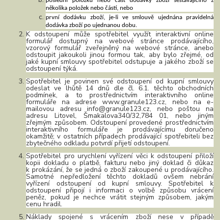
poslední položku nebo část dodávky zboží sestávajícího z
několika položek nebo částí, nebo
první dodávku zboží, je-li ve smlouvě ujednána pravidelná
dodávka zboží po ujednanou dobu.
K odstoupení může spotřebitel využít interaktivní online
formulář dostupný na webové stránce prodávajícího,
vzorový formulář zveřejněný na webové stránce, anebo
odstoupit jakoukoli jinou formou tak, aby bylo zřejmé, od
jaké kupní smlouvy spotřebitel odstupuje a jakého zboží se
odstoupení týká.
Spotřebitel je povinen své odstoupení od kupní smlouvy
odeslat ve lhůtě 14 dnů dle čl. 6.1. těchto obchodních
podmínek, a to prostřednictvím interaktivního online
formuláře na adrese www.granule123.cz, nebo na e-
mailovou adresu info@granule123.cz, nebo poštou na
adresu Litovel, Šmakalova340/32,784 01, nebo jiným
zřejmým způsobem. Odstoupení provedené prostřednictvím
interaktivního formuláře je prodávajícímu doručeno
okamžitě; v ostatních případech prodávající spotřebiteli bez
zbytečného odkladu potvrdí přijetí odstoupení.
Spotřebitel pro urychlení vyřízení věci k odstoupení přiloží
kopii dokladu o platbě, fakturu nebo jiný doklad či důkaz
k prokázání, že se jedná o zboží zakoupené u prodávajícího.
Samotné nepředložení těchto dokladů ovšem nebrání
vyřízení odstoupení od kupní smlouvy. Spotřebitel k
odstoupení připojí i informaci o volbě způsobu vrácení
peněz, pokud je nechce vrátit stejným způsobem, jakým
cenu hradil.
Náklady spojené s vrácením zboží nese v případě