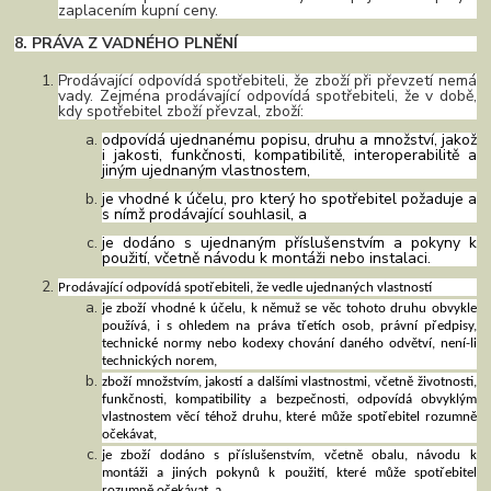
zaplacením kupní ceny.
8. PRÁVA Z VADNÉHO PLNĚNÍ
Prodávající odpovídá spotřebiteli, že zboží při převzetí nemá
vady. Zejména prodávající odpovídá spotřebiteli, že v době,
kdy spotřebitel zboží převzal, zboží:
odpovídá ujednanému popisu, druhu a množství, jakož
i jakosti, funkčnosti, kompatibilitě, interoperabilitě a
jiným ujednaným vlastnostem,
je vhodné k účelu, pro který ho spotřebitel požaduje a
s nímž prodávající souhlasil, a
je dodáno s ujednaným příslušenstvím a pokyny k
použití, včetně návodu k montáži nebo instalaci.
Prodávající odpovídá spotřebiteli, že vedle ujednaných vlastností
je zboží vhodné k účelu, k němuž se věc tohoto druhu obvykle
používá, i s ohledem na práva třetích osob, právní předpisy,
technické normy nebo kodexy chování daného odvětví, není-li
technických norem,
zboží množstvím, jakostí a dalšími vlastnostmi, včetně životnosti,
funkčnosti, kompatibility a bezpečnosti, odpovídá obvyklým
vlastnostem věcí téhož druhu, které může spotřebitel rozumně
očekávat,
je zboží dodáno s příslušenstvím, včetně obalu, návodu k
montáži a jiných pokynů k použití, které může spotřebitel
rozumně očekávat, a