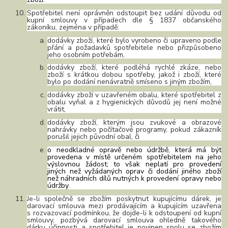
Spotřebitel není oprávněn odstoupit bez udání důvodu od
kupní smlouvy v případech dle § 1837
občanského
zákoníku, zejména v případě:
dodávky zboží, které bylo vyrobeno či upraveno podle
přání a požadavků spotřebitele nebo přizpůsobeno
jeho osobním potřebám,
dodávky zboží, které podléhá rychlé zkáze, nebo
zboží s krátkou dobou spotřeby, jakož i zboží, které
bylo po dodání nenávratně smíseno s jiným zbožím,
dodávky zboží v uzavřeném obalu, které spotřebitel z
obalu vyňal a z hygienických důvodů jej není možné
vrátit,
dodávky zboží, kterým jsou zvukové a obrazové
nahrávky nebo počítačové programy, pokud zákazník
porušil jejich původní obal, či
o neodkladné opravě nebo údržbě, která má být
provedena v místě určeném spotřebitelem na jeho
výslovnou žádost; to však neplatí pro provedení
jiných než vyžádaných oprav či dodání jiného zboží
než náhradních dílů nutných k provedení opravy nebo
údržby
.
Je-li společně se zbožím poskytnut kupujícímu dárek, je
darovací smlouva mezi prodávajícím a kupujícím uzavřena
s rozvazovací podmínkou, že dojde-li k odstoupení od kupní
smlouvy, pozbývá darovací smlouva ohledně takového
dárku účinnosti a spotřebitel je povinen spolu se zbožím