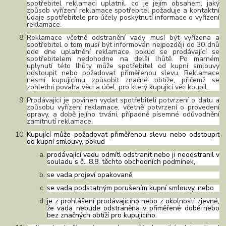
spotřebitel reklamaci uplatnil, co je jejím obsahem, jaký
způsob vyřízení reklamace spotřebitel požaduje a kontaktní
údaje spotřebitele pro účely poskytnutí informace o vyřízení
reklamace.
Reklamace včetně odstranění vady musí být vyřízena a
spotřebitel o tom musí být informován nejpozději do 30 dnů
ode dne uplatnění reklamace, pokud se prodávající se
spotřebitelem nedohodne na delší lhůtě. Po marném
uplynutí této lhůty může spotřebitel od kupní smlouvy
odstoupit nebo požadovat přiměřenou slevu. Reklamace
nesmí kupujícímu způsobit značné obtíže, přičemž se
zohlední povaha věci a účel, pro který kupující věc koupil.
Prodávající je povinen vydat spotřebiteli potvrzení o datu a
způsobu vyřízení reklamace, včetně potvrzení o provedení
opravy, a době jejího trvání, případně písemné odůvodnění
zamítnutí reklamace.
Kupující může požadovat přiměřenou slevu nebo odstoupit
od kupní smlouvy, pokud
prodávající vadu odmítl odstranit nebo ji neodstranil v
souladu s čl. 8.8. těchto obchodních podmínek,
se vada projeví opakovaně,
se vada podstatným porušením kupní smlouvy, nebo
je z prohlášení prodávajícího nebo z okolností zjevné,
že vada nebude odstraněna v přiměřené době nebo
bez značných obtíží pro kupujícího.