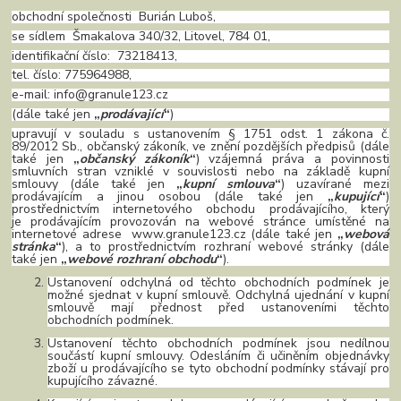
obchodní společnosti Burián Luboš,
se sídlem Šmakalova 340/32, Litovel, 784 01,
identifikační číslo: 73218413,
tel. číslo: 775964988,
e-mail: info@granule123.cz
(dále také jen
„
prodávající
“
)
upravují v souladu s ustanovením § 1751 odst. 1 zákona č.
89/2012 Sb., občanský zákoník, ve znění pozdějších předpisů (dále
také jen
„
občanský zákoník
“
) vzájemná práva a povinnosti
smluvních stran vzniklé v souvislosti nebo na základě kupní
smlouvy (dále také jen
„
kupní smlouva
“
) uzavírané mezi
prodávajícím a jinou osobou (dále také jen
„
kupující
“
)
prostřednictvím internetového obchodu prodávajícího, který
je prodávajícím provozován na webové stránce umístěné na
internetové adrese www.granule123.cz (dále také jen
„
webová
stránka
“
), a to prostřednictvím rozhraní webové stránky (dále
také jen
„
webové rozhraní obchodu
“
).
Ustanovení odchylná od těchto obchodních podmínek je
možné sjednat v kupní smlouvě. Odchylná ujednání v kupní
smlouvě mají přednost před ustanoveními těchto
obchodních podmínek.
Ustanovení těchto obchodních podmínek jsou nedílnou
součástí kupní smlouvy. Odesláním či učiněním objednávky
zboží u prodávajícího se tyto obchodní podmínky stávají pro
kupujícího závazné.