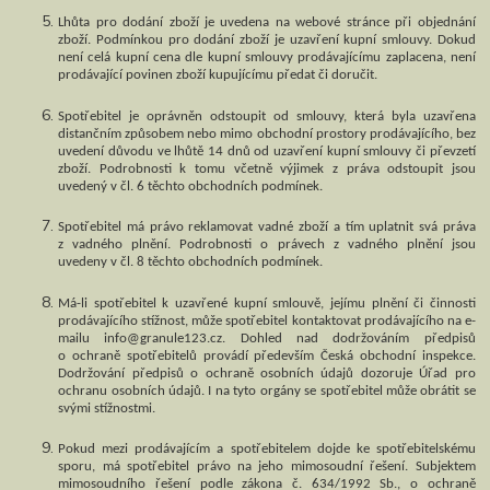
Lhůta pro dodání zboží je uvedena na webové stránce při objednání
zboží. Podmínkou pro dodání zboží je uzavření kupní smlouvy. Dokud
není celá kupní cena dle kupní smlouvy prodávajícímu zaplacena, není
prodávající povinen zboží kupujícímu předat či doručit.
Spotřebitel je oprávněn odstoupit od smlouvy, která byla uzavřena
distančním způsobem nebo mimo obchodní prostory prodávajícího, bez
uvedení důvodu ve lhůtě 14 dnů od uzavření kupní smlouvy či převzetí
zboží. Podrobnosti k tomu včetně výjimek z práva odstoupit jsou
uvedený v čl. 6 těchto obchodních podmínek.
Spotřebitel má právo reklamovat vadné zboží a tím uplatnit svá práva
z vadného plnění. Podrobnosti o právech z vadného plnění jsou
uvedeny v čl. 8 těchto obchodních podmínek.
Má-li spotřebitel k uzavřené kupní smlouvě, jejímu plnění či činnosti
prodávajícího stížnost, může spotřebitel kontaktovat prodávajícího na e-
mailu info@granule123.cz. Dohled nad dodržováním předpisů
o ochraně spotřebitelů provádí především Česká obchodní inspekce.
Dodržování předpisů o ochraně osobních údajů dozoruje Úřad pro
ochranu osobních údajů. I na tyto orgány se spotřebitel může obrátit se
svými stížnostmi.
Pokud mezi prodávajícím a spotřebitelem dojde ke spotřebitelskému
sporu, má spotřebitel právo na jeho mimosoudní řešení. Subjektem
mimosoudního řešení podle zákona č. 634/1992 Sb., o ochraně