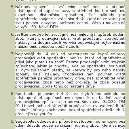
Náklady spojené s vrácením zboží nese v případě
odstoupení od kupní smlouvy spotřebitel. Jde-li o smlouvu
uzavřenou distančním způsobem, činí náklady pro
spotřebitele spojené s vrácením zboží, který nelze vrátit pro
svou povahu obvyklou poštovní cestou, částku maximálně
ve výši 150,- Kč vč. DPH.
Jestliže spotřebitel zvolil jiný než nejlevnější způsob dodání
zboží, který prodávající nabízí,
vrátí
prodávající spotřebiteli
náklady na dodání zboží ve výši odpovídající nejlevnějšímu
nabízenému způsobu dodání zboží.
Nejpozději do 14 dnů od odstoupení od kupní smlouvy
prodávající vrátí spotřebiteli peníze, které od spotřebitele
přijal jako platbu za zboží. Peníze prodávající vrátí stejným
způsobem, jakým je obdržel, leda by spotřebitel souhlasil
s jiným způsobem platby, se kterým by pro něho nebyly
spojeny další náklady. Prodávající není povinen vrátit
spotřebiteli peněžní prostředky dříve, než spotřebitel vrátí
prodávajícímu zboží nebo než prokáže, že zboží odeslal
prodávajícímu, podle toho, co nastane dříve.
Spotřebitel je povinen zboží bez zbytečného odkladu po
odstoupení od kupní smlouvy,
nejpozději
do 14 dnů, zaslat
prodávajícímu zpět, a to na adresu šmakalova 340/32, 784
01, Litovel
, nebo zboží vrátit prodávajícímu v uvedené lhůtě
osobně. Lhůta je zachována, pokud spotřebitel odešle zboží
před jejím uplynutím.
Spotřebitel odpovídá v případě odstoupení od smlouvy bez
udání důvodu pouze za snížení
hodnoty
zboží, které vzniklo