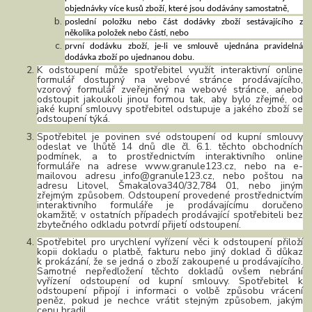
objednávky více kusů zboží, které jsou dodávány samostatně,
poslední položku nebo část dodávky zboží sestávajícího z
několika položek nebo částí, nebo
první dodávku zboží, je-li ve smlouvě ujednána pravidelná
dodávka zboží po ujednanou dobu.
K odstoupení může spotřebitel využít interaktivní online
formulář dostupný na webové stránce prodávajícího,
vzorový formulář zveřejněný na webové stránce, anebo
odstoupit jakoukoli jinou formou tak, aby bylo zřejmé, od
jaké kupní smlouvy spotřebitel odstupuje a jakého zboží se
odstoupení týká.
Spotřebitel je povinen své odstoupení od kupní smlouvy
odeslat ve lhůtě 14 dnů dle čl. 6.1. těchto obchodních
podmínek, a to prostřednictvím interaktivního online
formuláře na adrese www.granule123.cz, nebo na e-
mailovou adresu info@granule123.cz, nebo poštou na
adresu Litovel, Šmakalova340/32,784 01, nebo jiným
zřejmým způsobem. Odstoupení provedené prostřednictvím
interaktivního formuláře je prodávajícímu doručeno
okamžitě; v ostatních případech prodávající spotřebiteli bez
zbytečného odkladu potvrdí přijetí odstoupení.
Spotřebitel pro urychlení vyřízení věci k odstoupení přiloží
kopii dokladu o platbě, fakturu nebo jiný doklad či důkaz
k prokázání, že se jedná o zboží zakoupené u prodávajícího.
Samotné nepředložení těchto dokladů ovšem nebrání
vyřízení odstoupení od kupní smlouvy. Spotřebitel k
odstoupení připojí i informaci o volbě způsobu vrácení
peněz, pokud je nechce vrátit stejným způsobem, jakým
cenu hradil.