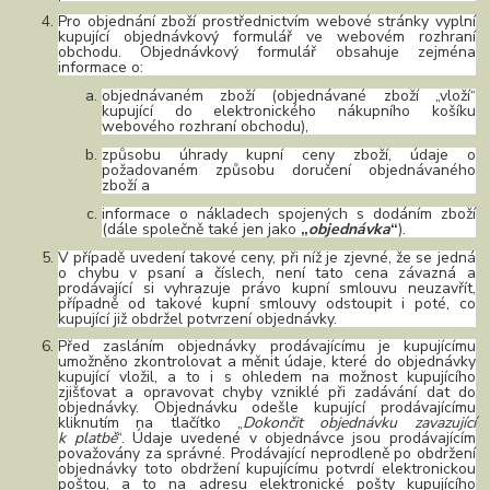
Pro objednání zboží prostřednictvím webové stránky vyplní
kupující objednávkový formulář ve webovém rozhraní
obchodu. Objednávkový formulář obsahuje zejména
informace o:
objednávaném zboží (objednávané zboží „vloží“
kupující do elektronického nákupního košíku
webového rozhraní obchodu),
způsobu úhrady kupní ceny zboží, údaje o
požadovaném způsobu doručení objednávaného
zboží a
informace o nákladech spojených s dodáním zboží
(dále společně také jen jako
„
objednávka
“
).
V případě uvedení takové ceny, při níž je zjevné, že se jedná
o chybu v psaní a číslech, není tato cena závazná a
prodávající si vyhrazuje právo kupní smlouvu neuzavřít,
případně od takové kupní smlouvy odstoupit i poté, co
kupující již obdržel potvrzení objednávky.
Před zasláním objednávky prodávajícímu je kupujícímu
umožněno zkontrolovat a měnit údaje, které do objednávky
kupující vložil, a to i s ohledem na možnost kupujícího
zjišťovat a opravovat chyby vzniklé při zadávání dat do
objednávky. Objednávku odešle kupující prodávajícímu
kliknutím na tlačítko „
Dokončit objednávku zavazující
k platbě
“. Údaje uvedené v objednávce jsou prodávajícím
považovány za správné. Prodávající neprodleně po obdržení
objednávky toto obdržení kupujícímu potvrdí elektronickou
poštou, a to na adresu elektronické pošty kupujícího