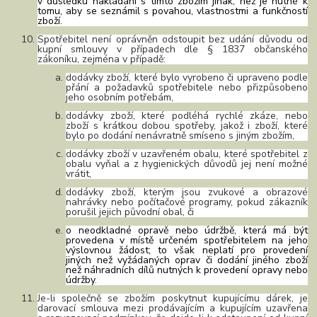
v důsledku nakládání s tímto zbožím jinak, než je nutné k
tomu, aby se seznámil s povahou, vlastnostmi a funkčností
zboží.
Spotřebitel není oprávněn odstoupit bez udání důvodu od
kupní smlouvy v případech dle § 1837
občanského
zákoníku, zejména v případě:
dodávky zboží, které bylo vyrobeno či upraveno podle
přání a požadavků spotřebitele nebo přizpůsobeno
jeho osobním potřebám,
dodávky zboží, které podléhá rychlé zkáze, nebo
zboží s krátkou dobou spotřeby, jakož i zboží, které
bylo po dodání nenávratně smíseno s jiným zbožím,
dodávky zboží v uzavřeném obalu, které spotřebitel z
obalu vyňal a z hygienických důvodů jej není možné
vrátit,
dodávky zboží, kterým jsou zvukové a obrazové
nahrávky nebo počítačové programy, pokud zákazník
porušil jejich původní obal, či
o neodkladné opravě nebo údržbě, která má být
provedena v místě určeném spotřebitelem na jeho
výslovnou žádost; to však neplatí pro provedení
jiných než vyžádaných oprav či dodání jiného zboží
než náhradních dílů nutných k provedení opravy nebo
údržby
.
Je-li společně se zbožím poskytnut kupujícímu dárek, je
darovací smlouva mezi prodávajícím a kupujícím uzavřena