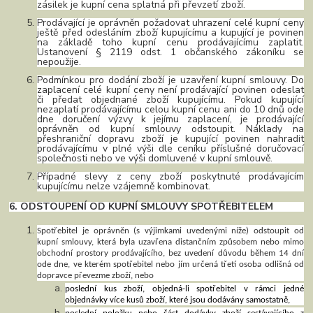
zásilek je kupní cena splatná při převzetí zboží.
Prodávající je oprávněn požadovat uhrazení celé kupní ceny
ještě před odesláním zboží kupujícímu a kupující je povinen
na základě toho kupní cenu prodávajícímu zaplatit.
Ustanovení § 2119 odst. 1 občanského zákoníku se
nepoužije.
Podmínkou pro dodání zboží je uzavření kupní smlouvy. Do
zaplacení celé kupní ceny není prodávající povinen odeslat
či předat objednané zboží kupujícímu. Pokud kupující
nezaplatí prodávajícímu celou kupní cenu ani do 10 dnů ode
dne doručení výzvy k jejímu zaplacení, je prodávající
oprávněn od kupní smlouvy odstoupit. Náklady na
přeshraniční dopravu zboží je kupující povinen nahradit
prodávajícímu v plné výši dle ceníku příslušné doručovací
společnosti nebo ve výši domluvené v kupní smlouvě.
Případné slevy z ceny zboží poskytnuté prodávajícím
kupujícímu nelze vzájemně kombinovat.
6. ODSTOUPENÍ OD KUPNÍ SMLOUVY SPOTŘEBITELEM
Spotřebitel je oprávněn (s výjimkami uvedenými níže) odstoupit od
kupní smlouvy, která byla uzavřena distančním způsobem nebo mimo
obchodní prostory prodávajícího, bez uvedení důvodu během 14 dní
ode dne, ve kterém spotřebitel nebo jím určená třetí osoba odlišná od
dopravce převezme zboží, nebo
poslední kus zboží, objedná-li spotřebitel v rámci jedné
objednávky více kusů zboží, které jsou dodávány samostatně,