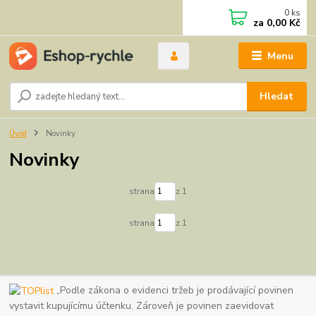
0
ks
za
0,00 Kč
Menu
Hledat
Úvod
Novinky
Novinky
strana
z 1
strana
z 1
„Podle zákona o evidenci tržeb je prodávající povinen
vystavit kupujícímu účtenku. Zároveň je povinen zaevidovat