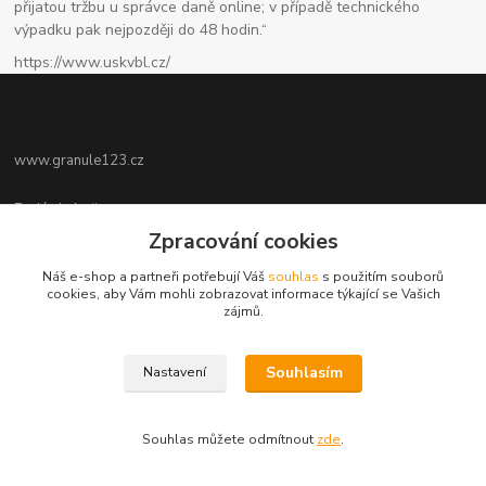
přijatou tržbu u správce daně online; v případě technického
výpadku pak nejpozději do 48 hodin.“
https://www.uskvbl.cz/
www.granule123.cz
Burián Luboš
+420775964988
Zpracování cookies
Ut - Pá 8:30 - 16:30, So 8:30 - 11:00
Náš e-shop a partneři potřebují Váš
souhlas
s použitím souborů
info@granule123.cz
cookies, aby Vám mohli zobrazovat informace týkající se Vašich
zájmů.
Souhlasím
Nastavení
Vytvořeno na
Eshop-rychle.cz
Souhlas můžete odmítnout
zde
.