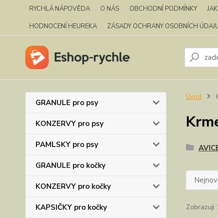
RYCHLÁ NÁPOVĚDA
O NÁS
OBCHODNÍ PODMÍNKY
JA
HODNOCENÍ HEUREKA
ZÁSADY OCHRANY OSOBNÍCH ÚDAJ
Úvod
K
GRANULE pro psy
Krme
KONZERVY pro psy
PAMLSKY pro psy
AVIC
GRANULE pro kočky
Nejnově
KONZERVY pro kočky
KAPSIČKY pro kočky
Zobrazuji 