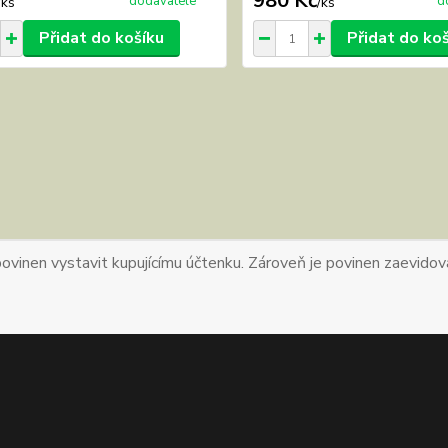
980 Kč
dodavatele
d
/
ks
/
ks
Přidat do košíku
Přidat do ko
povinen vystavit kupujícímu účtenku. Zároveň je povinen zaevidova