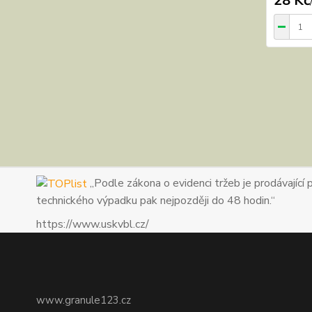
28 Kč
„Podle zákona o evidenci tržeb je prodávající 
technického výpadku pak nejpozději do 48 hodin.“
https://www.uskvbl.cz/
www.granule123.cz