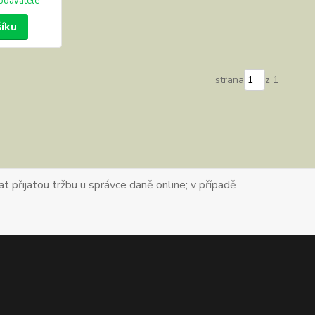
odavatele
šíku
strana
z 1
t přijatou tržbu u správce daně online; v případě