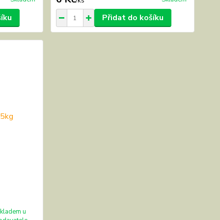
/
ks
šíku
Přidat do košíku
kladem u