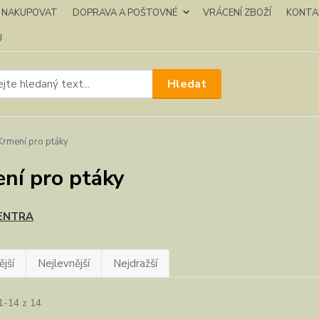
K NAKUPOVAT
DOPRAVA A POŠTOVNÉ
VRÁCENÍ ZBOŽÍ
KONTA
U
Hledat
rmení pro ptáky
ní pro ptáky
ENTRA
jší
Nejlevnější
Nejdražší
1-14 z 14