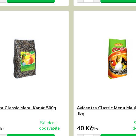
ra Classic Menu Kanár 500g
Avicentra Classic Menu Mal
1kg
Skladem u
S
40 Kč
dodavatele
d
/
ks
/
ks