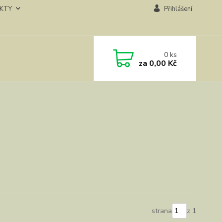
KTY
Přihlášení
0
ks
za
0,00 Kč
strana
z 1