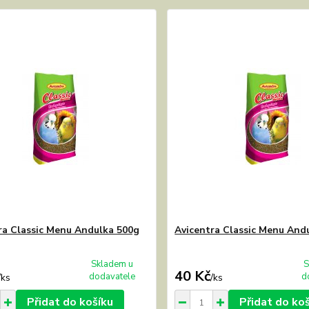
ra Classic Menu Andulka 500g
Avicentra Classic Menu And
Skladem u
S
40 Kč
dodavatele
d
/
ks
/
ks
Přidat do košíku
Přidat do ko