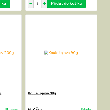
šíku
Přidat do košíku
g
Koule lojová 90g
6 Kč
Skladem
Skladem