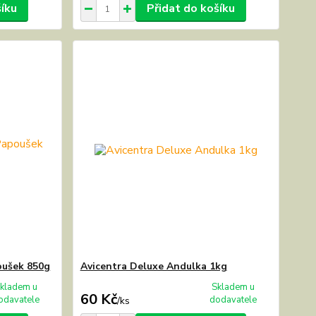
šíku
Přidat do košíku
oušek 850g
Avicentra Deluxe Andulka 1kg
kladem u
Skladem u
60 Kč
odavatele
dodavatele
/
ks