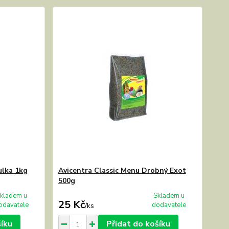
ulka 1kg
Avicentra Classic Menu Drobný Exot
500g
kladem u
Skladem u
25 Kč
odavatele
dodavatele
/
ks
šíku
Přidat do košíku