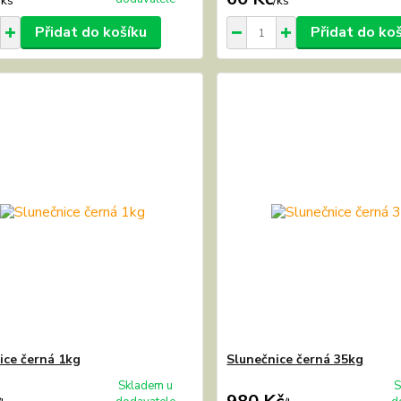
/
ks
/
ks
Přidat do košíku
Přidat do ko
ice černá 1kg
Slunečnice černá 35kg
Skladem u
S