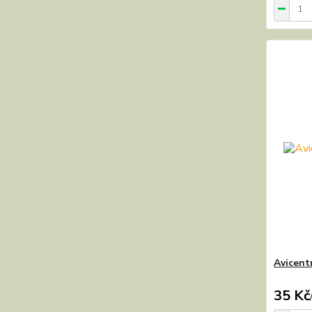
Avicent
35 Kč