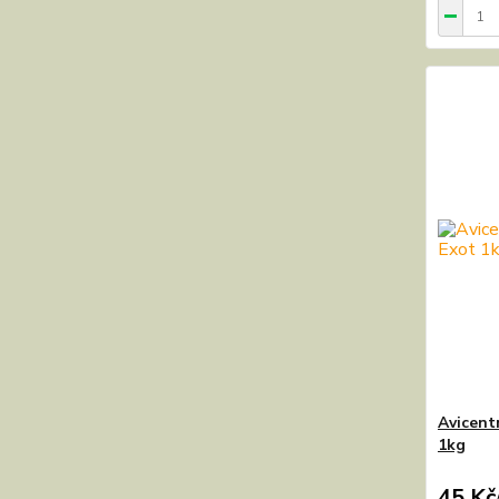
Avicent
1kg
45 Kč