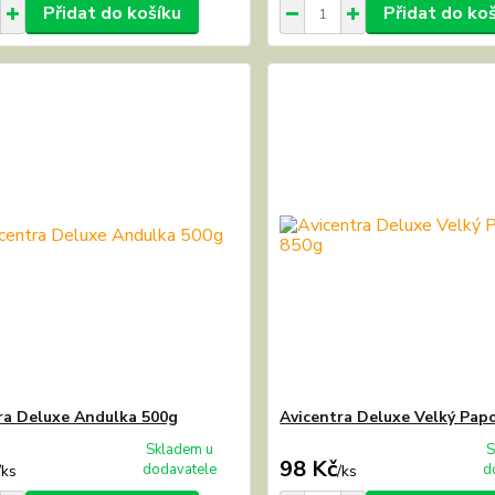
Přidat do košíku
Přidat do ko
ra Deluxe Andulka 500g
Avicentra Deluxe Velký Pap
Skladem u
S
98 Kč
dodavatele
d
/
ks
/
ks