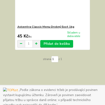
Avicentra Classic Menu Drobný Exot 1kg
Skladem u
45 Kč
dodavatele
/
ks
Přidat do košíku
strana
z 1
„Podle zákona o evidenci tržeb je prodávající povinen
vystavit kupujícímu účtenku. Zároveň je povinen zaevidovat
přijatou tržbu u správce daně online; v případě technického
výpadku pak nejpozději do 48 hodin.“