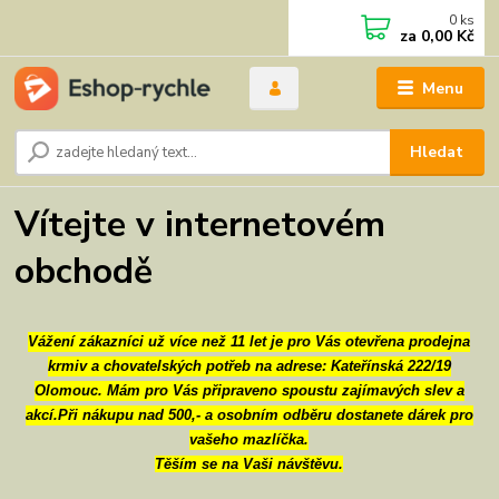
0
ks
za
0,00 Kč
Menu
Hledat
Vítejte v internetovém
obchodě
Vážení zákazníci už více než 11 let je pro Vás otevřena prodejna
krmiv a chovatelských potřeb na adrese: Kateřínská 222/19
Olomouc. Mám pro Vás připraveno spoustu zajímavých slev a
akcí.Při nákupu nad 500,- a osobním odběru dostanete dárek pro
vašeho mazlíčka.
Těším se na Vaši návštěvu.