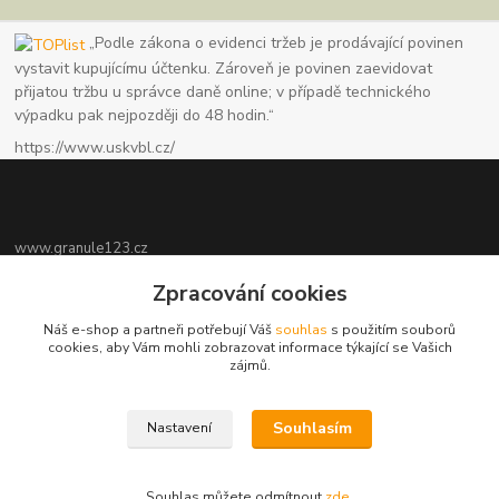
„Podle zákona o evidenci tržeb je prodávající povinen
vystavit kupujícímu účtenku. Zároveň je povinen zaevidovat
přijatou tržbu u správce daně online; v případě technického
výpadku pak nejpozději do 48 hodin.“
https://www.uskvbl.cz/
www.granule123.cz
Zpracování cookies
Burián Luboš
+420775964988
Náš e-shop a partneři potřebují Váš
souhlas
s použitím souborů
Ut - Pá 8:30 - 16:30, So 8:30 - 11:00
cookies, aby Vám mohli zobrazovat informace týkající se Vašich
zájmů.
info@granule123.cz
Souhlasím
Nastavení
Souhlas můžete odmítnout
zde
.