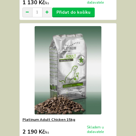
1 130 Kč
dodavatele
/
ks
Přidat do košíku
Platinum Adult Chicken 15kg
Skladem u
2 190 Kč
dodavatele
/
ks