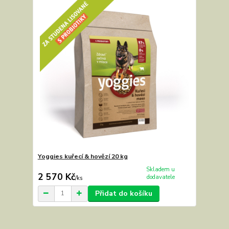
Yoggies kuřecí & hovězí 20 kg
Skladem u
2 570 Kč
dodavatele
/
ks
Přidat do košíku