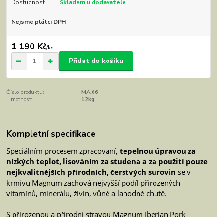
Dostupnost
Skladem u dodavatele
Nejsme plátci DPH
1 190 Kč
/
ks
Přidat do košíku
Číslo produktu:
MA.06
Hmotnost:
12kg
Kompletní specifikace
Speciálním procesem zpracování,
tepelnou úpravou za
nízkých teplot, lisováním za studena a za použití pouze
nejkvalitnějších přírodních, čerstvých surovin
se v
krmivu Magnum zachová nejvyšší podíl přirozených
vitamínů, minerálu, živin, vůně a lahodné chutě.
S přirozenou a přírodní stravou Magnum Iberian Pork