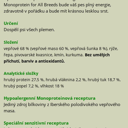
Monoprotein for All Breeds bude váš pes plný energie,
zdravotně v pořádku a bude mít krásnou lesklou srst.
Určení
Dospělí psi všech plemen.
Složení
vepřové 68 % (vepřové maso 60 %, vepřová šunka 8 %), rýže,
řepa, pivovarské kvasnice, kmín, kurkuma.
Bez umělých
příchutí, barviv a antioxidantů.
Analytické složky
hrubý protein 27,5 %, hrubá vláknina 2,2 %, hrubý tuk 18,7 %,
hrubý popel 7,2 %, vlhkost 18 %
Hypoalergenní Monoproteinová receptura
Jediný zdroj bílkoviny z Iberského polodivokého vepřového
masa.
Speciální senzitivní receptura