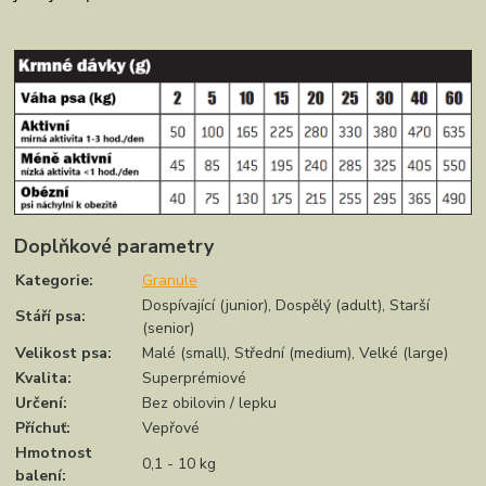
Doplňkové parametry
Kategorie
:
Granule
Dospívající (junior), Dospělý (adult), Starší
Stáří psa
:
(senior)
Velikost psa
:
Malé (small), Střední (medium), Velké (large)
Kvalita
:
Superprémiové
Určení
:
Bez obilovin / lepku
Příchuť
:
Vepřové
Hmotnost
0,1 - 10 kg
balení
: