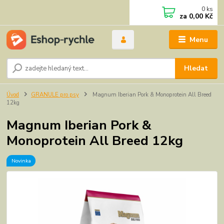
0
ks
za
0,00 Kč
Menu
Hledat
Úvod
GRANULE pro psy
Magnum Iberian Pork & Monoprotein All Breed
12kg
Magnum Iberian Pork &
Monoprotein All Breed 12kg
Novinka