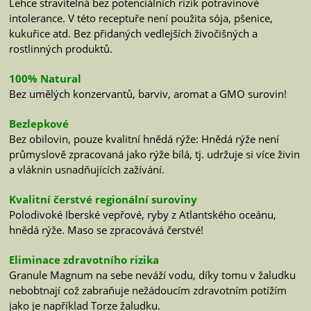
Lehce stravitelná bez potenciálních rizik potravinové
intolerance. V této receptuře není použita sója, pšenice,
kukuřice atd. Bez přidaných vedlejších živočišných a
rostlinných produktů.
100% Natural
Bez umělých konzervantů, barviv, aromat a GMO surovin!
Bezlepkové
Bez obilovin, pouze kvalitní hnědá rýže: Hnědá rýže není
průmyslově zpracovaná jako rýže bílá, tj. udržuje si více živin
a vláknin usnadňujících zažívání.
Kvalitní čerstvé regionální suroviny
Polodivoké Iberské vepřové, ryby z Atlantského oceánu,
hnědá rýže. Maso se zpracovává čerstvé!
Eliminace zdravotního rizika
Granule Magnum na sebe neváží vodu, díky tomu v žaludku
nebobtnají což zabraňuje nežádoucím zdravotním potížím
jako je například Torze žaludku.