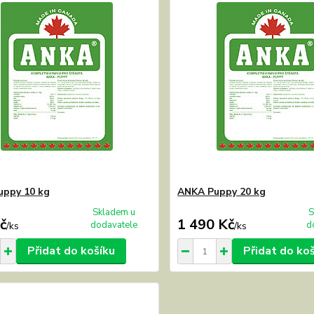
uppy 10 kg
ANKA Puppy 20 kg
Skladem u
S
č
1 490 Kč
dodavatele
d
/
ks
/
ks
Přidat do košíku
Přidat do ko