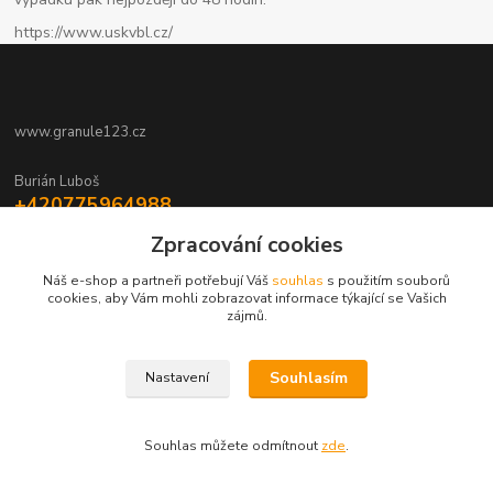
https://www.uskvbl.cz/
www.granule123.cz
Burián Luboš
+420775964988
Ut - Pá 8:30 - 16:30, So 8:30 - 11:00
Zpracování cookies
info@granule123.cz
Náš e-shop a partneři potřebují Váš
souhlas
s použitím souborů
cookies, aby Vám mohli zobrazovat informace týkající se Vašich
zájmů.
Souhlasím
Nastavení
Vytvořeno na
Eshop-rychle.cz
Souhlas můžete odmítnout
zde
.