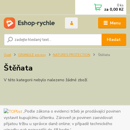
0
ks
za
0,00 Kč
Menu
Hledat
Úvod
GRANULE pro psy
NATURES PROTECTION
Štěňata
Štěňata
V této kategorii nebylo nalezeno žádné zboží.
„Podle zákona o evidenci tržeb je prodávající povinen
vystavit kupujícímu účtenku. Zároveň je povinen zaevidovat
přijatou tržbu u správce daně online; v případě technického
výpadku pak nejpozději do 48 hodin.“