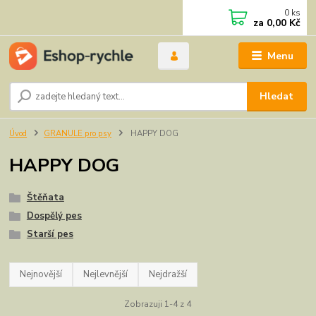
0
ks
za
0,00 Kč
Menu
Hledat
Úvod
GRANULE pro psy
HAPPY DOG
HAPPY DOG
Štěňata
Dospělý pes
Starší pes
Nejnovější
Nejlevnější
Nejdražší
Zobrazuji 1-4 z 4