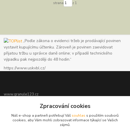
strana
z 1
„Podle zákona o evidenci tržeb je prodávající povinen
vystavit kupujícímu účtenku. Zároveň je povinen zaevidovat
přijatou tržbu u správce daně online; v případě technického
výpadku pak nejpozději do 48 hodin.“
https://www.uskvbl.cz/
www.granule123.cz
Zpracování cookies
Burián Luboš
+420775964988
Náš e-shop a partneři potřebují Váš
souhlas
s použitím souborů
Ut - Pá 8:30 - 16:30, So 8:30 - 11:00
cookies, aby Vám mohli zobrazovat informace týkající se Vašich
zájmů.