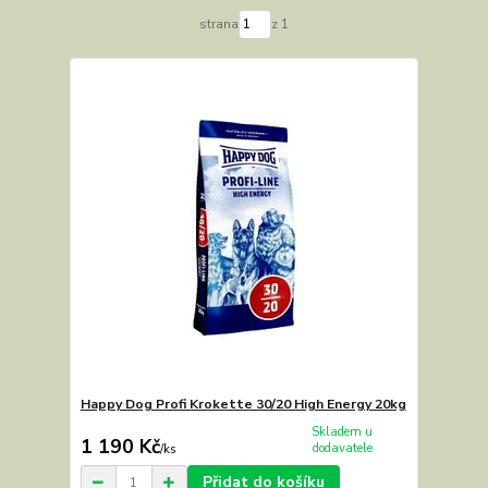
strana
z 1
Happy Dog Profi Krokette 30/20 High Energy 20kg
Skladem u
1 190 Kč
dodavatele
/
ks
Přidat do košíku