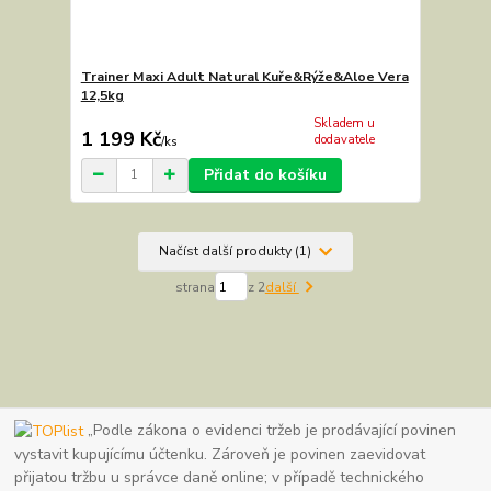
Trainer Maxi Adult Natural Kuře&Rýže&Aloe Vera
12,5kg
Skladem u
1 199 Kč
dodavatele
/
ks
Přidat do košíku
Načíst další produkty (1)
strana
z 2
další
„Podle zákona o evidenci tržeb je prodávající povinen
vystavit kupujícímu účtenku. Zároveň je povinen zaevidovat
přijatou tržbu u správce daně online; v případě technického