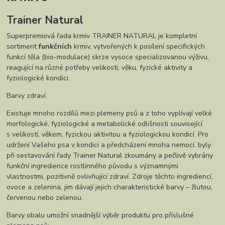
Trainer Natural
Superpremiová řada krmiv TRAINER NATURAL je kompletní
sortiment
funkčních
krmiv, vytvořených k posílení specifických
funkcí těla (bio-modulace) skrze vysoce specializovanou výživu,
reagující na různé potřeby velikosti, věku, fyzické aktivity a
fyziologické kondici.
Barvy zdraví
Existuje mnoho rozdílů mezi plemeny psů a z toho vyplívají velké
morfologické, fyziologické a metabolické odlišnosti související
s velikostí, věkem, fyzickou aktivitou a fyziologickou kondicí. Pro
udržení Vašeho psa v kondici a předcházení mnoha nemocí, byly
při sestavování řady Trainer Natural zkoumány a pečlivě vybrány
funkční ingredience rostlinného původu s významnými
vlastnostmi, pozitivně ovlivňující zdraví. Zdroje těchto ingrediencí,
ovoce a zelenina, jim dávají jejich charakteristické barvy – žlutou,
červenou nebo zelenou.
Barvy obalu umožní snadnější výběr produktu pro příslušné