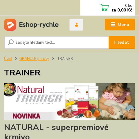
0
ks
za
0,00 Kč
Menu
Hledat
Úvod
GRANULE pro psy
TRAINER
TRAINER
NATURAL - superpremiové
krmivo