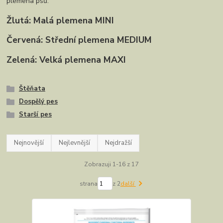
plemena psů:
Žlutá: Malá plemena MINI
Červená: Střední plemena MEDIUM
Zelená: Velká plemena MAXI
Štěňata
Dospělý pes
Starší pes
Nejnovější
Nejlevnější
Nejdražší
Zobrazuji 1-16 z 17
strana
z 2
další