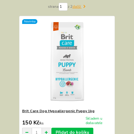
strana
z 2
další
Novinka
Brit Care Dog Hypoallergenic Puppy 1kg
Skladem u
150 Kč
dodavatele
/
ks
Přidat do košíku