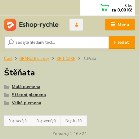
0
ks
za
0,00 Kč
Menu
Hledat
Úvod
GRANULE pro psy
BRIT CARE
Štěňata
Štěňata
Malá plemena
Střední plemena
Velká plemena
Nejnovější
Nejlevnější
Nejdražší
Zobrazuji 1-16 z 24