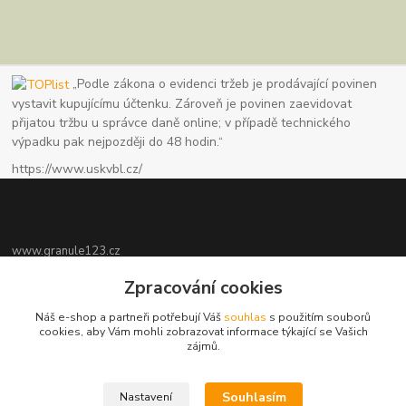
„Podle zákona o evidenci tržeb je prodávající povinen
vystavit kupujícímu účtenku. Zároveň je povinen zaevidovat
přijatou tržbu u správce daně online; v případě technického
výpadku pak nejpozději do 48 hodin.“
https://www.uskvbl.cz/
www.granule123.cz
Zpracování cookies
Burián Luboš
+420775964988
Náš e-shop a partneři potřebují Váš
souhlas
s použitím souborů
Ut - Pá 8:30 - 16:30, So 8:30 - 11:00
cookies, aby Vám mohli zobrazovat informace týkající se Vašich
zájmů.
info@granule123.cz
Souhlasím
Nastavení