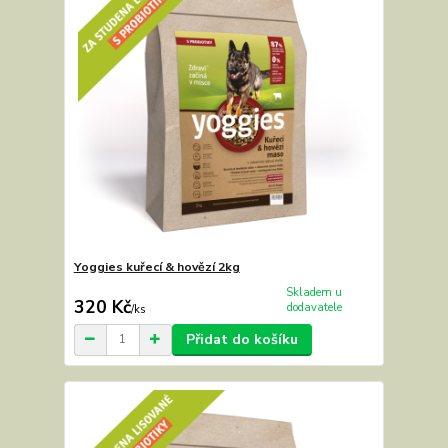
Yoggies kuřecí & hovězí 2kg
Skladem u
320 Kč
dodavatele
/
ks
Přidat do košíku