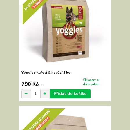
Yoggies kuřecí & hovězí 5 kg
Skladem u
790 Kč
dodavatele
/
ks
Přidat do košíku