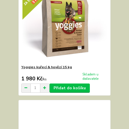
Yoggies kuřecí & hovězí 15 kg
Skladem u
1 980 Kč
dodavatele
/
ks
Přidat do košíku