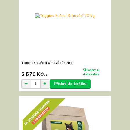
Yoggies kuřecí & hovězí 20 kg
Skladem u
2 570 Kč
dodavatele
/
ks
Přidat do košíku