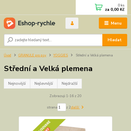
0
ks
za
0,00 Kč
Menu
Hledat
Úvod
GRANULE pro psy
YOGGIES
Střední a Velká plemena
Střední a Velká plemena
Nejnovější
Nejlevnější
Nejdražší
Zobrazuji 1-16 z 20
strana
z 2
další