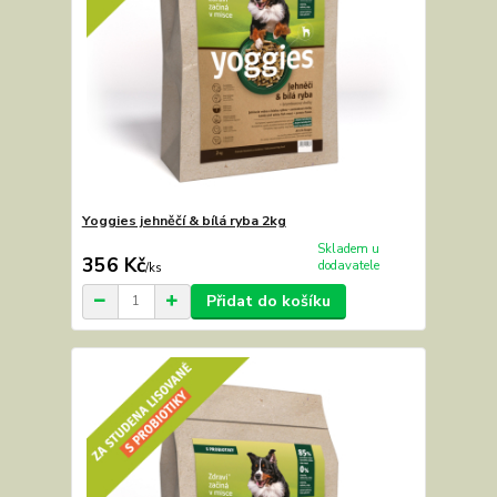
Yoggies jehněčí & bílá ryba 2kg
Skladem u
356 Kč
dodavatele
/
ks
Přidat do košíku