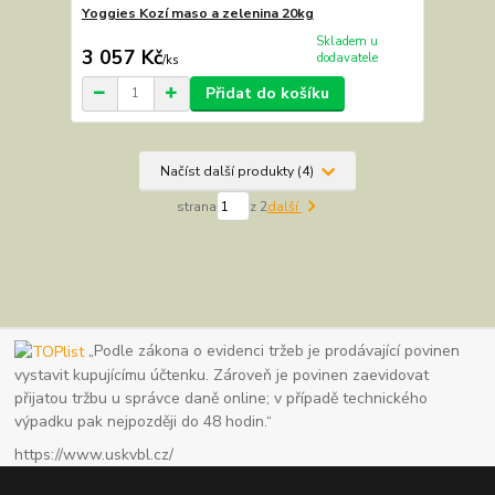
Yoggies Kozí maso a zelenina 20kg
Skladem u
3 057 Kč
dodavatele
/
ks
Přidat do košíku
Načíst další produkty (4)
strana
z 2
další
„Podle zákona o evidenci tržeb je prodávající povinen
vystavit kupujícímu účtenku. Zároveň je povinen zaevidovat
přijatou tržbu u správce daně online; v případě technického
výpadku pak nejpozději do 48 hodin.“
https://www.uskvbl.cz/