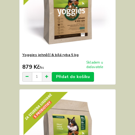
Yoggies jehněčí & bílá ryba 5 kg
Skladem u
879 Kč
dodavatele
/
ks
Přidat do košíku