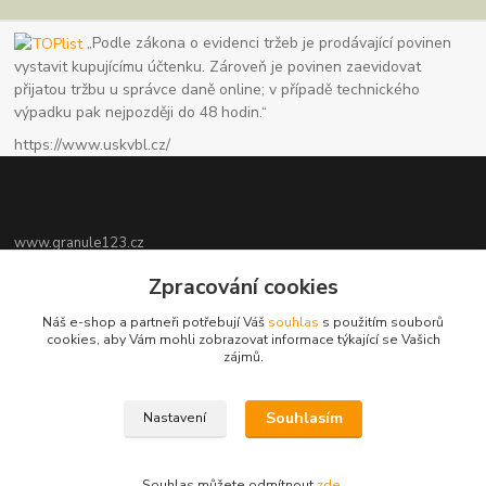
„Podle zákona o evidenci tržeb je prodávající povinen
vystavit kupujícímu účtenku. Zároveň je povinen zaevidovat
přijatou tržbu u správce daně online; v případě technického
výpadku pak nejpozději do 48 hodin.“
https://www.uskvbl.cz/
www.granule123.cz
Zpracování cookies
Burián Luboš
+420775964988
Náš e-shop a partneři potřebují Váš
souhlas
s použitím souborů
Ut - Pá 8:30 - 16:30, So 8:30 - 11:00
cookies, aby Vám mohli zobrazovat informace týkající se Vašich
zájmů.
info@granule123.cz
Souhlasím
Nastavení
Souhlas můžete odmítnout
zde
.