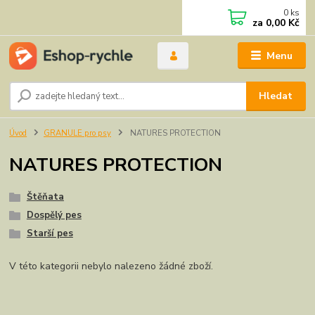
0
ks
za
0,00 Kč
Menu
Hledat
Úvod
GRANULE pro psy
NATURES PROTECTION
NATURES PROTECTION
Štěňata
Dospělý pes
Starší pes
V této kategorii nebylo nalezeno žádné zboží.