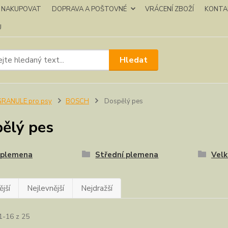
K NAKUPOVAT
DOPRAVA A POŠTOVNÉ
VRÁCENÍ ZBOŽÍ
KONTA
U
Hledat
GRANULE pro psy
BOSCH
Dospělý pes
ělý pes
 plemena
Střední plemena
Vel
jší
Nejlevnější
Nejdražší
1-16 z 25