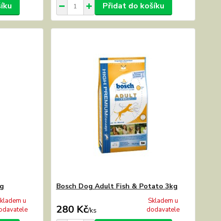
šíku
Přidat do košíku
kg
Bosch Dog Adult Fish & Potato 3kg
kladem u
Skladem u
280 Kč
odavatele
dodavatele
/
ks