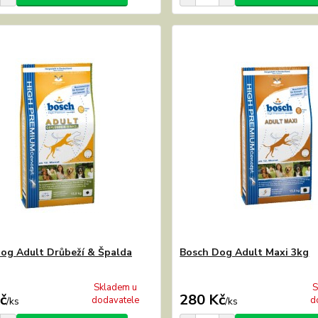
og Adult Drůbeží & Špalda
Bosch Dog Adult Maxi 3kg
Skladem u
S
č
280 Kč
dodavatele
d
/
ks
/
ks