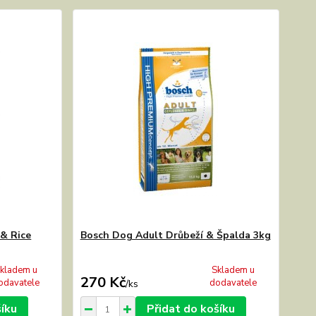
& Rice
Bosch Dog Adult Drůbeží & Špalda 3kg
kladem u
Skladem u
270 Kč
odavatele
dodavatele
/
ks
šíku
Přidat do košíku