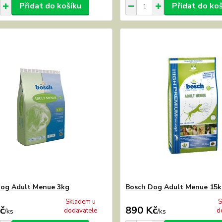
Přidat do košíku
Přidat do ko
og Adult Menue 3kg
Bosch Dog Adult Menue 15
Skladem u
S
č
890 Kč
dodavatele
d
/
ks
/
ks