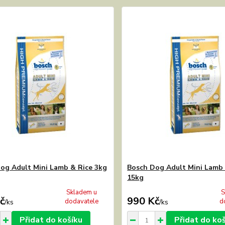
og Adult Mini Lamb & Rice 3kg
Bosch Dog Adult Mini Lamb 
15kg
Skladem u
S
č
990 Kč
dodavatele
d
/
ks
/
ks
Přidat do košíku
Přidat do ko