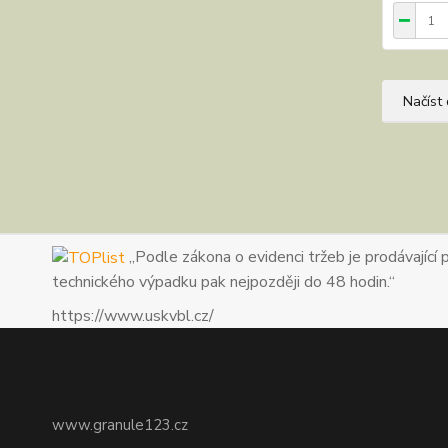
Načíst 
„Podle zákona o evidenci tržeb je prodávající 
technického výpadku pak nejpozději do 48 hodin.“
https://www.uskvbl.cz/
www.granule123.cz