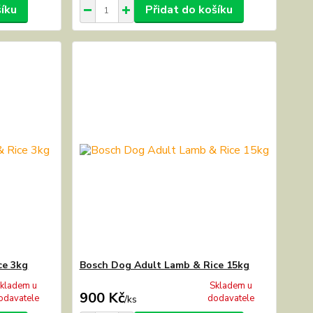
šíku
Přidat do košíku
ce 3kg
Bosch Dog Adult Lamb & Rice 15kg
kladem u
Skladem u
900 Kč
odavatele
dodavatele
/
ks