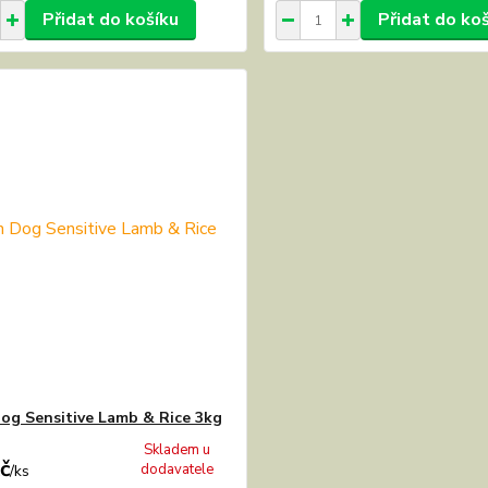
Přidat do košíku
Přidat do ko
og Sensitive Lamb & Rice 3kg
Skladem u
č
dodavatele
/
ks