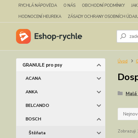
RYCHLÁ NÁPOVĚDA
O NÁS
OBCHODNÍ PODMÍNKY
JA
HODNOCENÍ HEUREKA
ZÁSADY OCHRANY OSOBNÍCH ÚDAJ
Úvod
GRANULE pro psy
Dosp
ACANA
ANKA
Malá
BELCANDO
Nejnově
BOSCH
Zobrazuji 
Štěňata