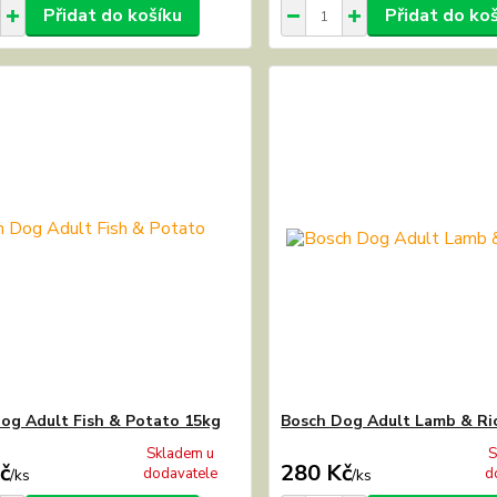
Přidat do košíku
Přidat do ko
og Adult Fish & Potato 15kg
Bosch Dog Adult Lamb & Ri
Skladem u
S
č
280 Kč
dodavatele
d
/
ks
/
ks