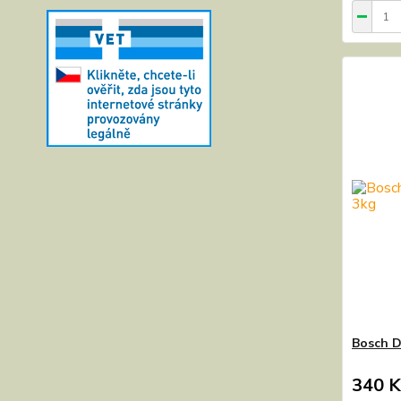
Bosch D
340 K