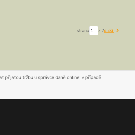
strana
z 2
další
t přijatou tržbu u správce daně online; v případě