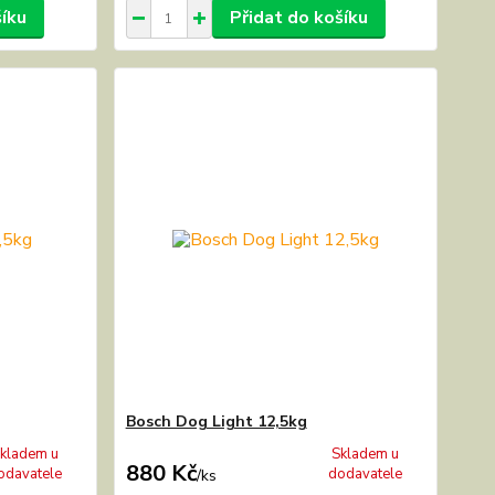
šíku
Přidat do košíku
Bosch Dog Light 12,5kg
kladem u
Skladem u
880 Kč
odavatele
dodavatele
/
ks