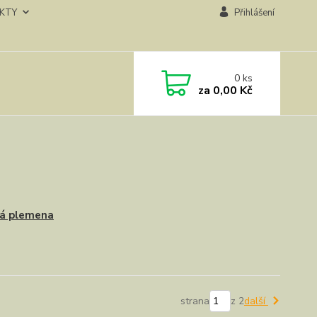
KTY
Přihlášení
0
ks
za
0,00 Kč
ká plemena
strana
z 2
další