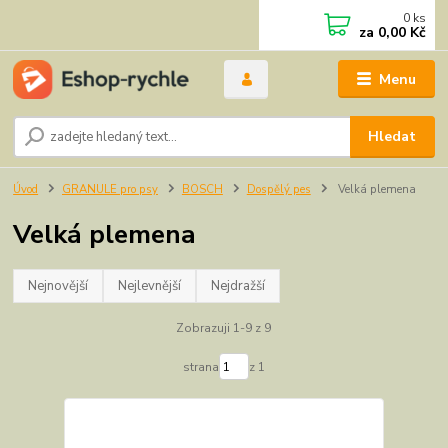
0
ks
za
0,00 Kč
Menu
Hledat
Úvod
GRANULE pro psy
BOSCH
Dospělý pes
Velká plemena
Velká plemena
Nejnovější
Nejlevnější
Nejdražší
Zobrazuji 1-9 z 9
strana
z 1