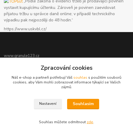
„Podle zákona o evidenci tržeb je prodávající povinen
vystavit kupujícímu účtenku. Zároveň je povinen zaevidovat
přijatou tržbu u správce daně online; v případě technického
výpadku pak nejpozději do 48 hodin.“
https://www.uskvbl.cz/
www.granule123.cz
Zpracování cookies
Burián Luboš
+420775964988
Náš e-shop a partneři potřebují Váš
souhlas
s použitím souborů
Ut - Pá 8:30 - 16:30, So 8:30 - 11:00
cookies, aby Vám mohli zobrazovat informace týkající se Vašich
zájmů.
info@granule123.cz
Souhlasím
Nastavení
Souhlas můžete odmítnout
zde
.
Vytvořeno na
Eshop-rychle.cz