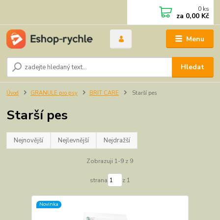
0
ks
za
0,00 Kč
Menu
Hledat
Úvod
GRANULE pro psy
BRIT CARE
Starší pes
Starší pes
Nejnovější
Nejlevnější
Nejdražší
Zobrazuji 1-9 z 9
strana
z 1
Novinka