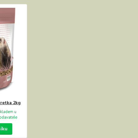
Fretka 2kg
kladem u
odavatele
šíku