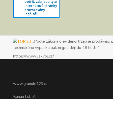
„Podle zákona o evidenci tržeb je prodávající 
technického výpadku pak nejpozději do 48 hodin.“
https://www.uskvbl.cz/
www.granule123.cz
Burián Luboš
+420775964988
Ut - Pá 8:30 - 16:30, So 8:30 - 11:00