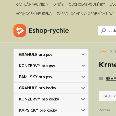
RYCHLÁ NÁPOVĚDA
O NÁS
OBCHODNÍ PODMÍNKY
JA
HODNOCENÍ HEUREKA
ZÁSADY OCHRANY OSOBNÍCH ÚDAJ
Úvod
K
GRANULE pro psy
Krme
KONZERVY pro psy
PAMLSKY pro psy
BEA
GRANULE pro kočky
Nejnově
KONZERVY pro kočky
KAPSIČKY pro kočky
Zobrazuji 