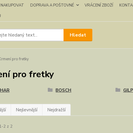
K NAKUPOVAT
DOPRAVA A POŠTOVNÉ
VRÁCENÍ ZBOŽÍ
KONTA
U
Hledat
rmení pro fretky
ní pro fretky
PHAR
BOSCH
GIL
jší
Nejlevnější
Nejdražší
1-2 z 2