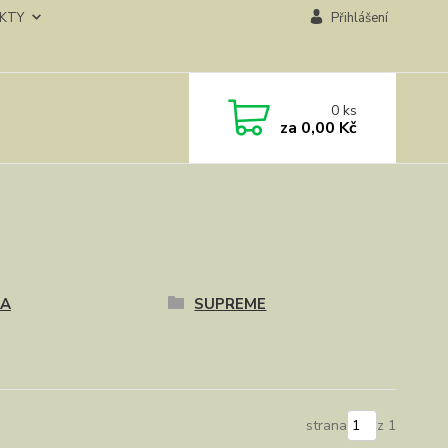
KTY
Přihlášení
0
ks
za
0,00 Kč
PA
SUPREME
strana
z 1