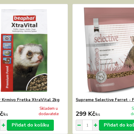
 Krmivo Fretka XtraVital 2kg
Supreme Selective Ferret - 
Skladem u
S
č
299 Kč
dodavatele
d
/
ks
/
ks
Přidat do košíku
Přidat do ko