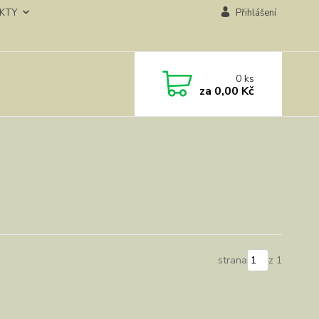
KTY
Přihlášení
0
ks
za
0,00 Kč
strana
z 1