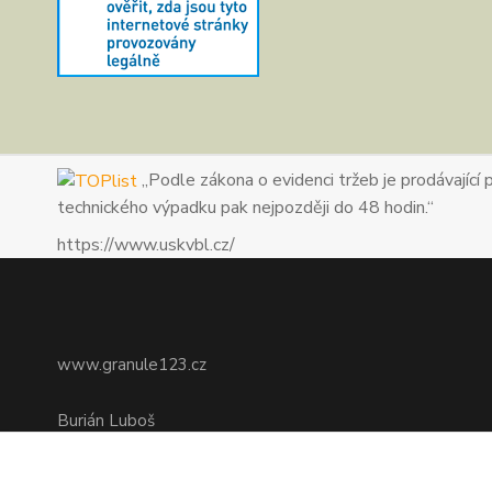
„Podle zákona o evidenci tržeb je prodávající 
technického výpadku pak nejpozději do 48 hodin.“
https://www.uskvbl.cz/
www.granule123.cz
Burián Luboš
+420775964988
Ut - Pá 8:30 - 16:30, So 8:30 - 11:00