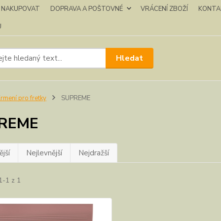
K NAKUPOVAT
DOPRAVA A POŠTOVNÉ
VRÁCENÍ ZBOŽÍ
KONTA
U
Hledat
rmení pro fretky
SUPREME
REME
jší
Nejlevnější
Nejdražší
1-1 z 1