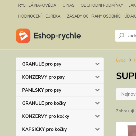
RYCHLÁ NÁPOVĚDA
O NÁS
OBCHODNÍ PODMÍNKY
JA
HODNOCENÍ HEUREKA
ZÁSADY OCHRANY OSOBNÍCH ÚDAJ
Úvod
K
GRANULE pro psy
SUP
KONZERVY pro psy
PAMLSKY pro psy
Nejnově
GRANULE pro kočky
Zobrazuji 
KONZERVY pro kočky
KAPSIČKY pro kočky