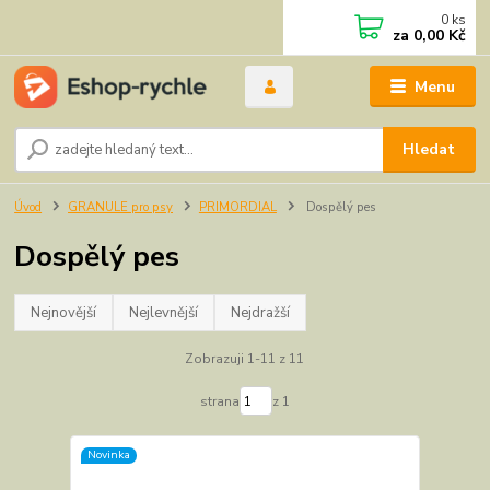
0
ks
za
0,00 Kč
Menu
Hledat
Úvod
GRANULE pro psy
PRIMORDIAL
Dospělý pes
Dospělý pes
Nejnovější
Nejlevnější
Nejdražší
Zobrazuji 1-11 z 11
strana
z 1
Novinka