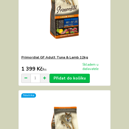
Primordial GF Adult Tuna & Lamb 12kg
Skladem u
1 399 Kč
dodavatele
/
ks
Přidat do košíku
Novinka