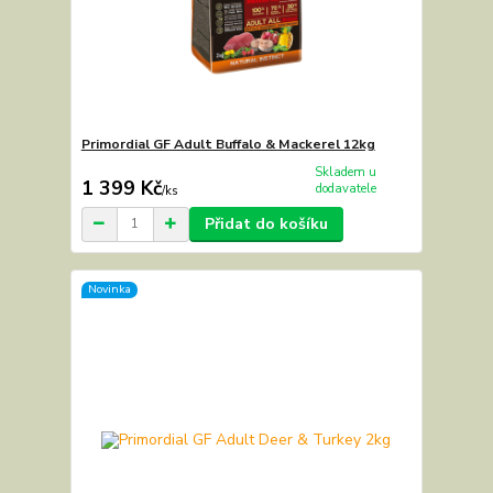
Primordial GF Adult Buffalo & Mackerel 12kg
Skladem u
1 399 Kč
dodavatele
/
ks
Přidat do košíku
Novinka