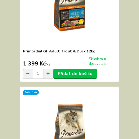
Primordial GF Adult Trout & Duck 12kg
Skladem u
1 399 Kč
dodavatele
/
ks
Přidat do košíku
Novinka