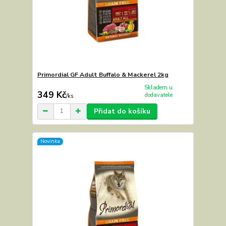
Primordial GF Adult Buffalo & Mackerel 2kg
Skladem u
349 Kč
dodavatele
/
ks
Přidat do košíku
Novinka