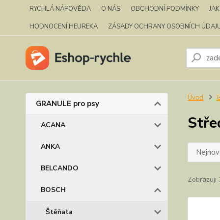
RYCHLÁ NÁPOVĚDA
O NÁS
OBCHODNÍ PODMÍNKY
JA
HODNOCENÍ HEUREKA
ZÁSADY OCHRANY OSOBNÍCH ÚDAJ
Úvod
GRANULE pro psy
Stře
ACANA
ANKA
Nejnově
BELCANDO
Zobrazuji 
BOSCH
Štěňata