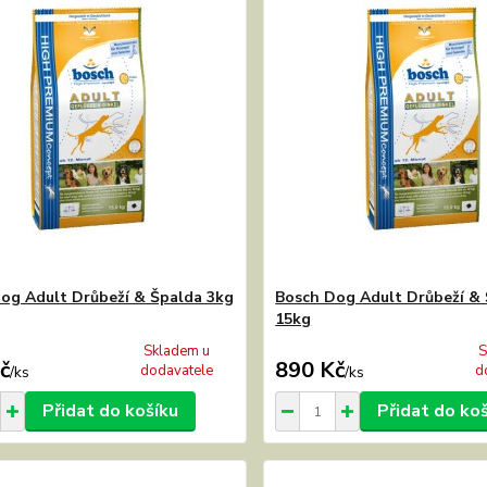
og Adult Drůbeží & Špalda 3kg
Bosch Dog Adult Drůbeží &
15kg
Skladem u
S
č
890 Kč
dodavatele
d
/
ks
/
ks
Přidat do košíku
Přidat do ko