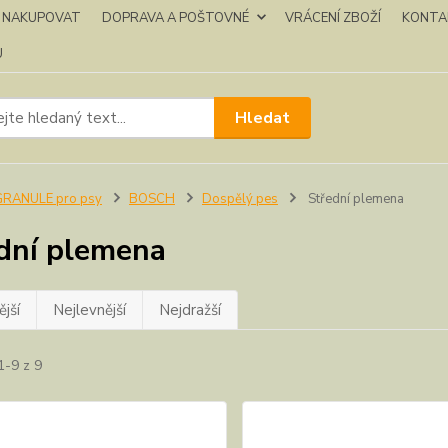
K NAKUPOVAT
DOPRAVA A POŠTOVNÉ
VRÁCENÍ ZBOŽÍ
KONTA
U
Hledat
GRANULE pro psy
BOSCH
Dospělý pes
Střední plemena
dní plemena
jší
Nejlevnější
Nejdražší
1-9 z 9