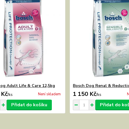
og Adult Life & Care 12,5kg
Bosch Dog Renal & Reducti
 Kč
1 150 Kč
Není skladem
N
/
ks
/
ks
Přidat do košíku
Přidat do ko