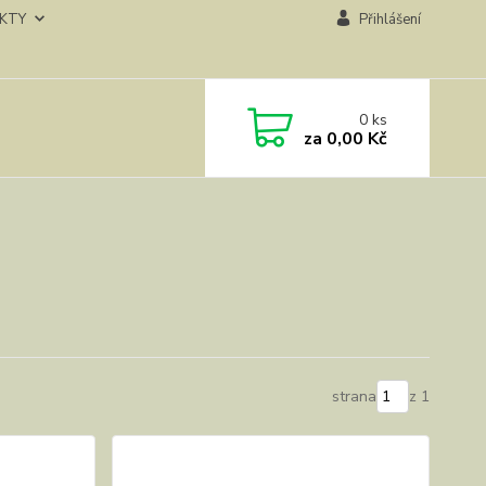
KTY
Přihlášení
0
ks
za
0,00 Kč
strana
z 1