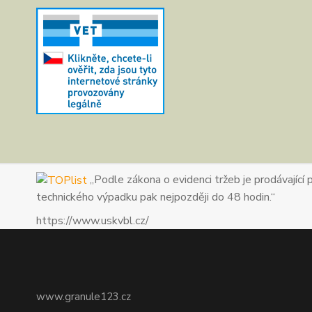
„Podle zákona o evidenci tržeb je prodávající 
technického výpadku pak nejpozději do 48 hodin.“
https://www.uskvbl.cz/
www.granule123.cz