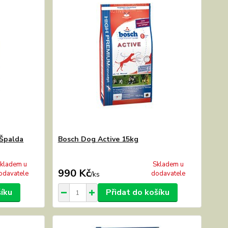
 Špalda
Bosch Dog Active 15kg
kladem u
Skladem u
990 Kč
odavatele
dodavatele
/
ks
šíku
Přidat do košíku