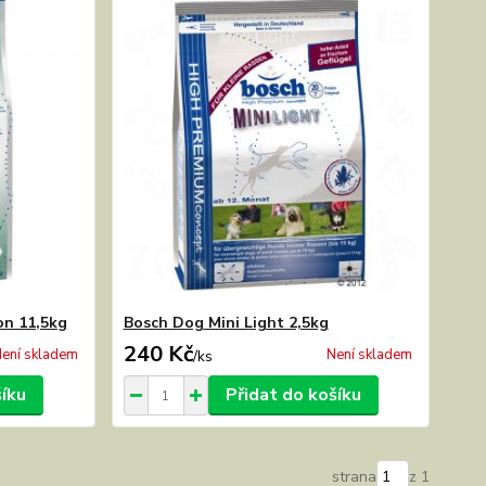
on 11,5kg
Bosch Dog Mini Light 2,5kg
240 Kč
ení skladem
Není skladem
/
ks
šíku
Přidat do košíku
strana
z 1