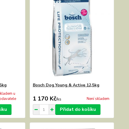
,5kg
Bosch Dog Young & Active 12,5kg
kladem u
1 170 Kč
odavatele
Není skladem
/
ks
šíku
Přidat do košíku