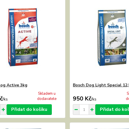
og Active 3kg
Bosch Dog Light Special 12
Skladem u
S
č
950 Kč
dodavatele
d
/
ks
/
ks
Přidat do košíku
Přidat do ko