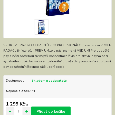
SPORTIVE 26-16 OD EXPERTŮ PRO PROFESIONÁLY!Chovatelská PROFI-
ŘADACo jiní označují PREMIUM,to u nás znamená MEDIUM! Pro dospělé
psy s vyšší potřebou živinVyšší koncentrace živin pro aktivní psyNa bázi
vydatného hovězího masa a lojeIdeální pro všechny pracovní a sportovní
psy se střední tělesnou zátě...
celý popis
Dostupnost
Skladem u dodavatele
Nejsme plátci DPH
1 299 Kč
/
ks
Přidat do košíku