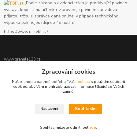
„Podle zákona o evidenci tržeb je prodávající povinen
vystavit kupujícímu účtenku. Zároveň je povinen zaevidovat
přijatou tržbu u správce daně online; v případě technického
výpadku pak nejpozději do 48 hodin.“
https://www.uskvbl.cz/
www.granule123.cz
Zpracování cookies
Burián Luboš
+420775964988
Náš e-shop a partneři potřebují Váš
souhlas
s použitím souborů
Ut - Pá 8:30 - 16:30, So 8:30 - 11:00
cookies, aby Vám mohli zobrazovat informace týkající se Vašich
zájmů.
info@granule123.cz
Souhlasím
Nastavení
Souhlas můžete odmítnout
zde
.
Vytvořeno na
Eshop-rychle.cz