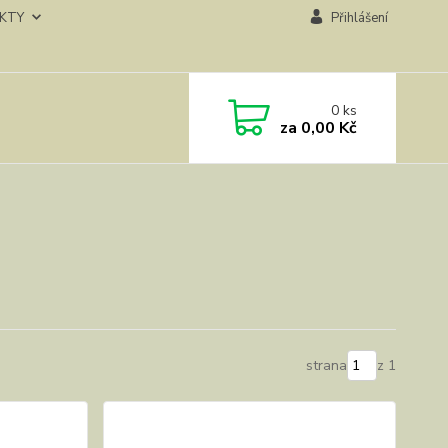
KTY
Přihlášení
0
ks
za
0,00 Kč
strana
z 1