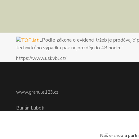
„Podle zákona o evidenci tržeb je prodávající 
technického výpadku pak nejpozději do 48 hodin.“
https://www.uskvbl.cz/
www.granule123.cz
Burián Luboš
+420775964988
Ut - Pá 8:30 - 16:30, So 8:30 - 11:00
Náš e-shop a partn
info@granule123.cz