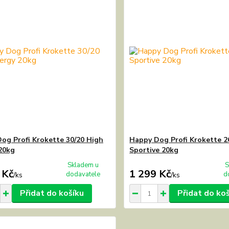
og Profi Krokette 30/20 High
Happy Dog Profi Krokette 2
20kg
Sportive 20kg
Skladem u
S
 Kč
1 299 Kč
dodavatele
d
/
ks
/
ks
Přidat do košíku
Přidat do ko