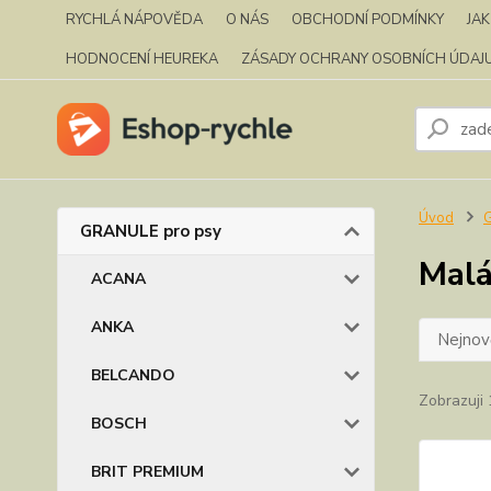
RYCHLÁ NÁPOVĚDA
O NÁS
OBCHODNÍ PODMÍNKY
JA
HODNOCENÍ HEUREKA
ZÁSADY OCHRANY OSOBNÍCH ÚDAJ
Úvod
GRANULE pro psy
Malá
ACANA
ANKA
Nejnově
BELCANDO
Zobrazuji 
BOSCH
BRIT PREMIUM