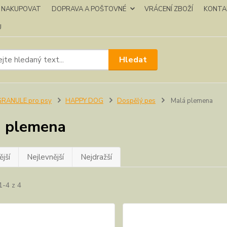
K NAKUPOVAT
DOPRAVA A POŠTOVNÉ
VRÁCENÍ ZBOŽÍ
KONTA
U
Hledat
GRANULE pro psy
HAPPY DOG
Dospělý pes
Malá plemena
 plemena
jší
Nejlevnější
Nejdražší
1-4 z 4