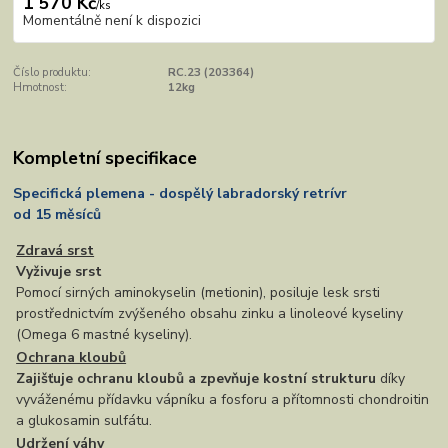
1 570 Kč
/
ks
Momentálně není k dispozici
Číslo produktu:
RC.23 (203364)
Hmotnost:
12kg
Kompletní specifikace
Specifická plemena - dospělý labradorský retrívr
od 15 měsíců
Zdravá srst
Vyživuje srst
Pomocí sirných aminokyselin (metionin), posiluje lesk srsti
prostřednictvím zvýšeného obsahu zinku a linoleové kyseliny
(Omega 6 mastné kyseliny).
Ochrana kloubů
Zajišťuje ochranu kloubů a zpevňuje kostní strukturu
díky
vyváženému přídavku vápníku a fosforu a přítomnosti chondroitin
a glukosamin sulfátu.
Udržení váhy