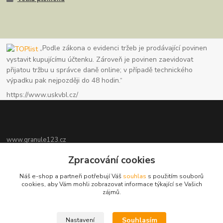
„Podle zákona o evidenci tržeb je prodávající povinen
vystavit kupujícímu účtenku. Zároveň je povinen zaevidovat
přijatou tržbu u správce daně online; v případě technického
výpadku pak nejpozději do 48 hodin.“
https://www.uskvbl.cz/
www.granule123.cz
Zpracování cookies
Burián Luboš
+420775964988
Náš e-shop a partneři potřebují Váš
souhlas
s použitím souborů
Ut - Pá 8:30 - 16:30, So 8:30 - 11:00
cookies, aby Vám mohli zobrazovat informace týkající se Vašich
zájmů.
info@granule123.cz
Souhlasím
Nastavení