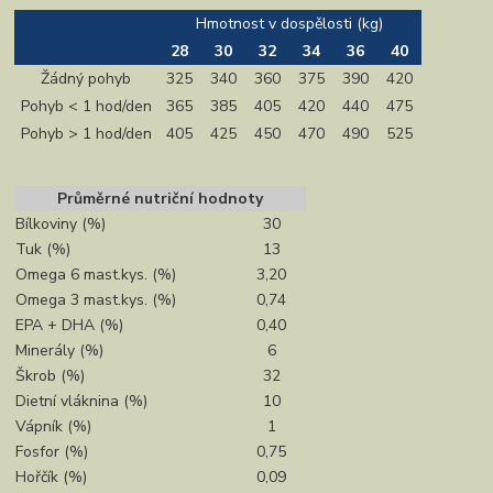
Hmotnost v dospělosti (kg)
28
30
32
34
36
40
Žádný pohyb
325
340
360
375
390
420
Pohyb < 1 hod/den
365
385
405
420
440
475
Pohyb > 1 hod/den
405
425
450
470
490
525
Průměrné nutriční hodnoty
Bílkoviny (%)
30
Tuk (%)
13
Omega 6 mast.kys. (%)
3,20
Omega 3 mast.kys. (%)
0,74
EPA + DHA (%)
0,40
Minerály (%)
6
Škrob (%)
32
Dietní vláknina (%)
10
Vápník (%)
1
Fosfor (%)
0,75
Hořčík (%)
0,09