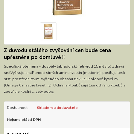
Z důvodu stálého zvyšování cen bude cena
upřesněna po domluvě !!
Specifická plemena - dospělý labradorský retrívrod 15 měsíců Zdravá
srstVyživuje srstPomocí sirných aminokyselin (metionin), posiluje lesk
srsti prostřednictvím zvýšeného obsahu zinku a linoleové kyseliny
(Omega 6 mastné kyseliny). Ochrana kloubůZajišťuje ochranu kloubů a
zpevňuje kostní ...
celý popis
Dostupnost
Skladem u dodavatele
Nejsme plátci DPH