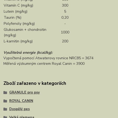
Vitamín C (mg/kg)
300
Lutein (mg/kg)
5
Taurin (%)
0,20
Polyfenoly (mg/kg)
-
Glukosamin + chondroitin
1000
(mg/kg)
L-karnitin (mg/kg)
200
Využitelná energie (kcal/kg):
Vypočtená pomocí Atwaterovy rovnice NRC85 = 3674
Měřená výzkumným centrem Royal Canin = 3900
Zboží zařazeno v kategoriích
GRANULE pro psy
ROYAL CANIN
Dospělý pes
Velká plemena