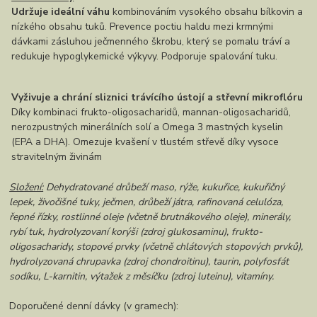
Udržuje ideální váhu
kombinováním vysokého obsahu bílkovin a
nízkého obsahu tuků. Prevence poctiu haldu mezi krmnými
dávkami zásluhou ječmenného škrobu, který se pomalu tráví a
redukuje hypoglykemické výkyvy. Podporuje spalování tuku.
Vyživuje a chrání sliznici trávícího ústojí a střevní mikroflóru
Díky kombinaci frukto-oligosacharidů, mannan-oligosacharidů,
nerozpustných minerálních solí a Omega 3 mastných kyselin
(EPA a DHA). Omezuje kvašení v tlustém střevě díky vysoce
stravitelným živinám
Složení:
Dehydratované drůbeží maso, rýže, kukuřice, kukuřičný
lepek, živočišné tuky, ječmen, drůbeží játra, rafinovaná celulóza,
řepné řízky, rostlinné oleje (včetně brutnákového oleje), minerály,
rybí tuk, hydrolyzovaní korýši (zdroj glukosaminu), frukto-
oligosacharidy, stopové prvky (včetně chlátových stopových prvků),
hydrolyzovaná chrupavka (zdroj chondroitinu), taurin, polyfosfát
sodíku, L-karnitin, výtažek z měsíčku (zdroj luteinu), vitamíny.
Doporučené denní dávky (v gramech):