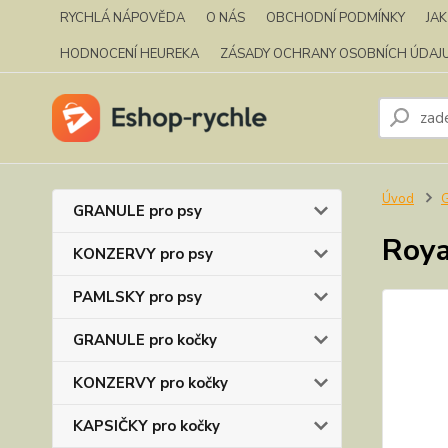
RYCHLÁ NÁPOVĚDA
O NÁS
OBCHODNÍ PODMÍNKY
JA
HODNOCENÍ HEUREKA
ZÁSADY OCHRANY OSOBNÍCH ÚDAJ
Úvod
GRANULE pro psy
Roya
KONZERVY pro psy
PAMLSKY pro psy
GRANULE pro kočky
KONZERVY pro kočky
KAPSIČKY pro kočky