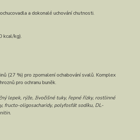
ní ochucovadla a dokonalé uchování chutnosti.
0 kcal/kg).
teinů (27 %) pro zpomalení ochabování svalů. Komplex
a hroznů pro ochranu buněk.
 lepek, rýže, živočišné tuky, řepné řízky, rostlinné
ly, fructo-oligosacharidy, polyfosfát sodíku, DL-
itin.