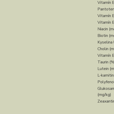
Vitamín 
Pantoten
Vitamín 
Vitamín 
Niacin (m
Biotin (m
Kyselina 
Cholin (m
Vitamín 
Taurin (%
Lutein (
L-karniti
Polyfeno
Glukosam
(mg/kg)
Zeaxanti