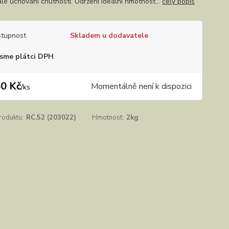
lé uchování chutnosti. Udržení ideální hmotnost...
celý popis
tupnost
Skladem u dodavatele
sme plátci DPH
0 Kč
Momentálně není k dispozici
/
ks
roduktu:
RC.52 (203022)
Hmotnost:
2kg