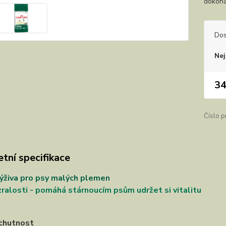
dokona
Dos
Nej
34
Číslo p
tní specifikace
ýživa pro psy malých plemen
ralosti - pomáhá stárnoucím psům udržet si vitalitu
chutnost