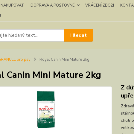
K NAKUPOVAT
DOPRAVA A POŠTOVNÉ
VRÁCENÍ ZBOŽÍ
KONTA
U
Hledat
GRANULE pro psy
Royal Canin Mini Mature 2kg
l Canin Mini Mature 2kg
Z dů
upře
Zdravá
stárno
chutno
velikos