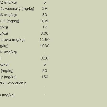
B2 (mg/kg)
5
át vápenatý (mg/kg)
39
B6 (mg/kg)
30
B12 (mg/kg)
0,09
g/kg)
17
g/kg)
3,00
listová (mg/kg)
11,50
g/kg)
1000
B7 (mg/kg)
-
)
0,10
mg/kg)
5
n (mg/kg)
50
ly (mg/kg)
150
in + chondroitin
-
n (mg/kg)
-