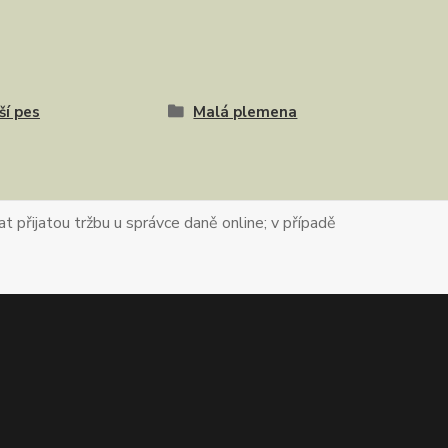
ší pes
Malá plemena
t přijatou tržbu u správce daně online; v případě