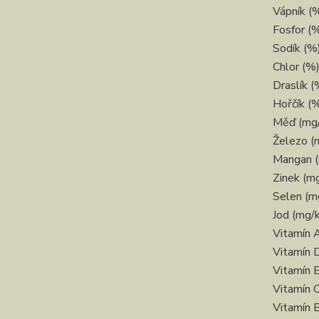
Vápník (
Fosfor (
Sodík (%
Chlor (%
Draslík (
Hořčík (
Měď (mg
Železo (
Mangan (
Zinek (m
Selen (m
Jod (mg/
Vitamín A
Vitamín 
Vitamín 
Vitamín 
Vitamín 