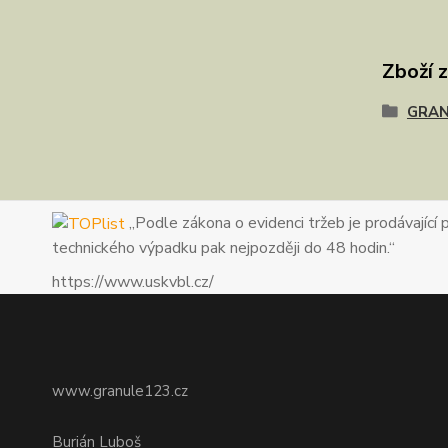
Zboží 
GRAN
„Podle zákona o evidenci tržeb je prodávající 
technického výpadku pak nejpozději do 48 hodin.“
https://www.uskvbl.cz/
www.granule123.cz
Burián Luboš