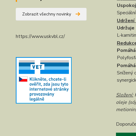
Uspokoj
Speciální
Zobrazit všechny novinky
Udržení
Udržuje
L-karniti
https://www.uskvbl.cz/
Redukce
Pomáhá 
Polyfosfá
Pomáhá 
Snížený 
synergick
Složení:
K
oleje (só
metionin,
Doporuče