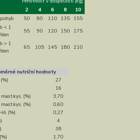
Hmotnost v dospělosti (kg)
2
4
6
8
10
 pohyb
50
80
110
135
155
b < 1
55
90
120
150
175
/den
b > 1
65
105
145
180
210
/den
ůměrné nutriční hodnoty
 (%)
27
16
mast.kys. (%)
3,70
mast.kys. (%)
0,60
HA (%)
0,27
)
4
)
38
 (%)
1,70