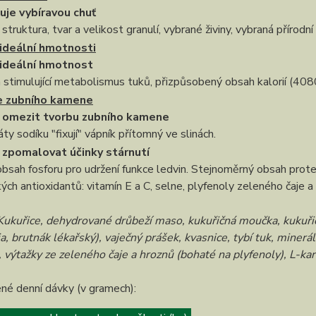
uje vybíravou chuť
 struktura, tvar a velikost granulí, vybrané živiny, vybraná přírod
 ideální hmotnosti
 ideální hmotnost
n stimulující metabolismus tuků, přizpůsobený obsah kalorií (408
 zubního kamene
omezit tvorbu zubního kamene
ty sodíku "fixují" vápník přítomný ve slinách.
zpomalovat účinky stárnutí
obsah fosforu pro udržení funkce ledvin. Stejnoměrný obsah pro
ých antioxidantů: vitamín E a C, selne, plyfenoly zeleného čaje 
ukuřice, dehydrované drůbeží maso, kukuřičná moučka, kukuřičný
ja, brutnák lékařský), vaječný prášek, kvasnice, tybí tuk, minerá
 výtažky ze zeleného čaje a hroznů (bohaté na plyfenoly), L-karn
né denní dávky (v gramech):