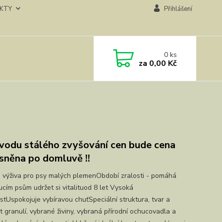
KTY
Přihlášení
0
ks
za
0,00 Kč
vodu stálého zvyšování cen bude cena
sněna po domluvě !!
 výživa pro psy malých plemenObdobí zralosti - pomáhá
ucím psům udržet si vitalituod 8 let Vysoká
stUspokojuje vybíravou chuťSpeciální struktura, tvar a
t granulí, vybrané živiny, vybraná přírodní ochucovadla a