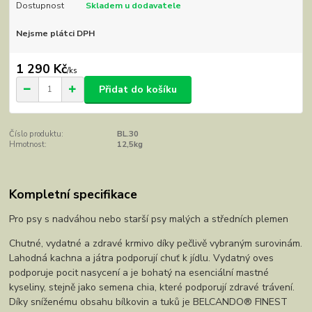
Dostupnost
Skladem u dodavatele
Nejsme plátci DPH
1 290 Kč
/
ks
Přidat do košíku
Číslo produktu:
BL.30
Hmotnost:
12,5kg
Kompletní specifikace
Pro psy s nadváhou nebo starší psy malých a středních plemen
Chutné, vydatné a zdravé krmivo díky pečlivě vybraným surovinám.
Lahodná kachna a játra podporují chuť k jídlu. Vydatný oves
podporuje pocit nasycení a je bohatý na esenciální mastné
kyseliny, stejně jako semena chia, které podporují zdravé trávení.
Díky sníženému obsahu bílkovin a tuků je BELCANDO® FINEST