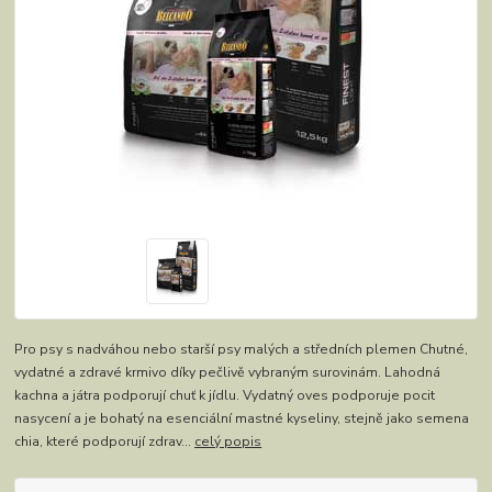
Pro psy s nadváhou nebo starší psy malých a středních plemen Chutné,
vydatné a zdravé krmivo díky pečlivě vybraným surovinám. Lahodná
kachna a játra podporují chuť k jídlu. Vydatný oves podporuje pocit
nasycení a je bohatý na esenciální mastné kyseliny, stejně jako semena
chia, které podporují zdrav...
celý popis