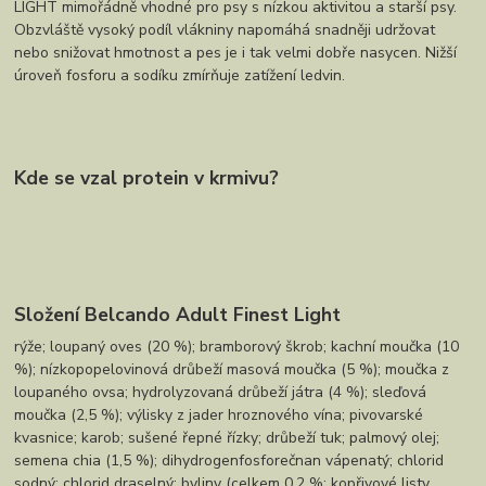
LIGHT mimořádně vhodné pro psy s nízkou aktivitou a starší psy.
Obzvláště vysoký podíl vlákniny napomáhá snadněji udržovat
nebo snižovat hmotnost a pes je i tak velmi dobře nasycen. Nižší
úroveň fosforu a sodíku zmírňuje zatížení ledvin.
Kde se vzal protein v krmivu?
Složení Belcando Adult Finest Light
rýže; loupaný oves (20 %); bramborový škrob; kachní moučka (10
%); nízkopopelovinová drůbeží masová moučka (5 %); moučka z
loupaného ovsa; hydrolyzovaná drůbeží játra (4 %); sleďová
moučka (2,5 %); výlisky z jader hroznového vína; pivovarské
kvasnice; karob; sušené řepné řízky; drůbeží tuk; palmový olej;
semena chia (1,5 %); dihydrogenfosforečnan vápenatý; chlorid
sodný; chlorid draselný; byliny (celkem 0,2 %: kopřivové listy,