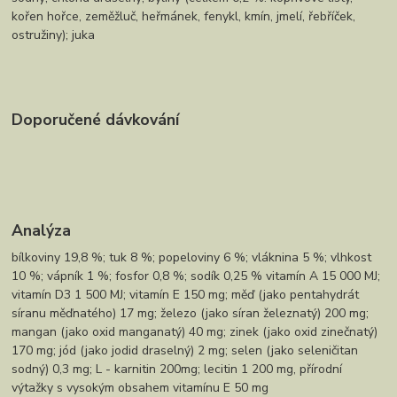
kořen hořce, zeměžluč, heřmánek, fenykl, kmín, jmelí, řebříček,
ostružiny); juka
Doporučené dávkování
Analýza
bílkoviny 19,8 %; tuk 8 %; popeloviny 6 %; vláknina 5 %; vlhkost
10 %; vápník 1 %; fosfor 0,8 %; sodík 0,25 % vitamín A 15 000 MJ;
vitamín D3 1 500 MJ; vitamín E 150 mg; měď (jako pentahydrát
síranu měďnatého) 17 mg; železo (jako síran železnatý) 200 mg;
mangan (jako oxid manganatý) 40 mg; zinek (jako oxid zinečnatý)
170 mg; jód (jako jodid draselný) 2 mg; selen (jako seleničitan
sodný) 0,3 mg; L - karnitin 200mg; lecitin 1 200 mg, přírodní
výtažky s vysokým obsahem vitamínu E 50 mg