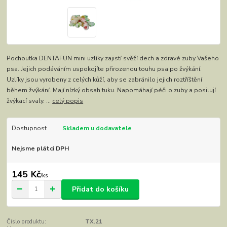
Pochoutka DENTAFUN mini uzlíky zajistí svěží dech a zdravé zuby Vašeho
psa. Jejich podáváním uspokojíte přirozenou touhu psa po žvýkání.
Uzlíky jsou vyrobeny z celých kůží, aby se zabránilo jejich roztříštění
během žvýkání. Mají nízký obsah tuku. Napomáhají péči o zuby a posilují
žvýkací svaly. ...
celý popis
Dostupnost
Skladem u dodavatele
Nejsme plátci DPH
145 Kč
/
ks
Přidat do košíku
Číslo produktu:
TX.21