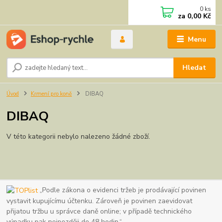
0
ks
za
0,00 Kč
Menu
Hledat
Úvod
Krmení pro koně
DIBAQ
DIBAQ
V této kategorii nebylo nalezeno žádné zboží.
„Podle zákona o evidenci tržeb je prodávající povinen
vystavit kupujícímu účtenku. Zároveň je povinen zaevidovat
přijatou tržbu u správce daně online; v případě technického
výpadku pak nejpozději do 48 hodin.“