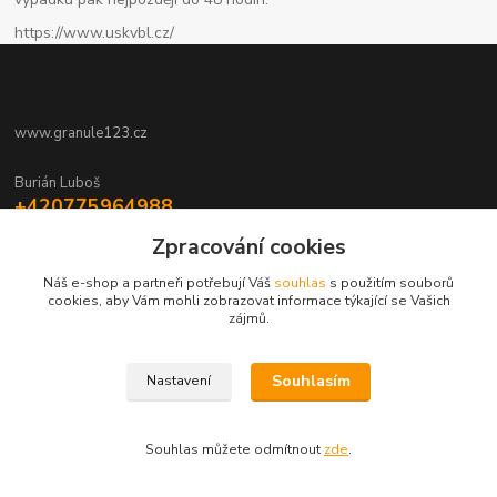
https://www.uskvbl.cz/
www.granule123.cz
Burián Luboš
+420775964988
Ut - Pá 8:30 - 16:30, So 8:30 - 11:00
Zpracování cookies
info@granule123.cz
Náš e-shop a partneři potřebují Váš
souhlas
s použitím souborů
cookies, aby Vám mohli zobrazovat informace týkající se Vašich
zájmů.
Souhlasím
Nastavení
Vytvořeno na
Eshop-rychle.cz
Souhlas můžete odmítnout
zde
.