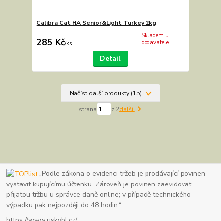
Calibra Cat HA Senior&Light Turkey 2kg
Skladem u
285 Kč
dodavatele
/
ks
Detail
Načíst další produkty (15)
strana
z 2
další
„Podle zákona o evidenci tržeb je prodávající povinen
vystavit kupujícímu účtenku. Zároveň je povinen zaevidovat
přijatou tržbu u správce daně online; v případě technického
výpadku pak nejpozději do 48 hodin.“
https://www.uskvbl.cz/