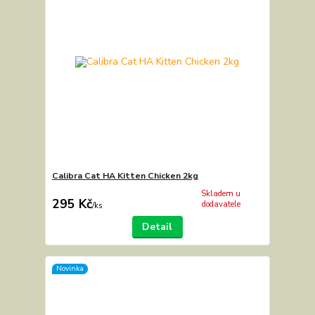
Calibra Cat HA Kitten Chicken 2kg
Skladem u
295 Kč
dodavatele
/
ks
Detail
Novinka