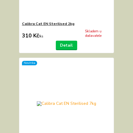
Calibra Cat EN Sterilised 2kg
Skladem u
310 Kč
dodavatele
/
ks
Detail
Novinka