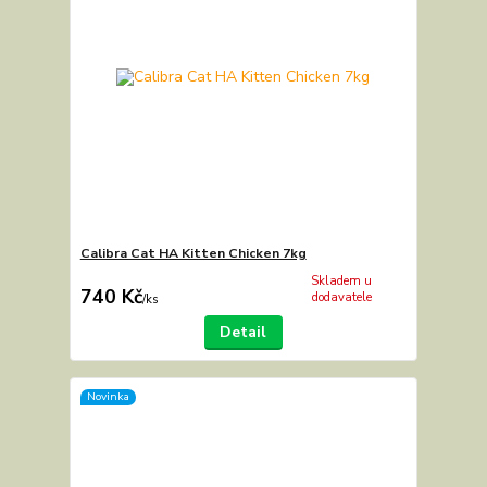
Calibra Cat HA Kitten Chicken 7kg
Skladem u
740 Kč
dodavatele
/
ks
Detail
Novinka