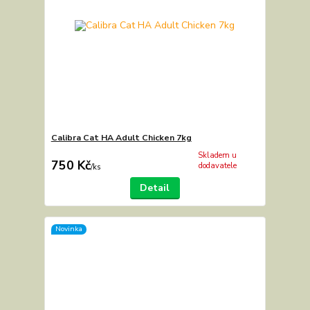
Calibra Cat HA Adult Chicken 7kg
Skladem u
750 Kč
dodavatele
/
ks
Detail
Novinka