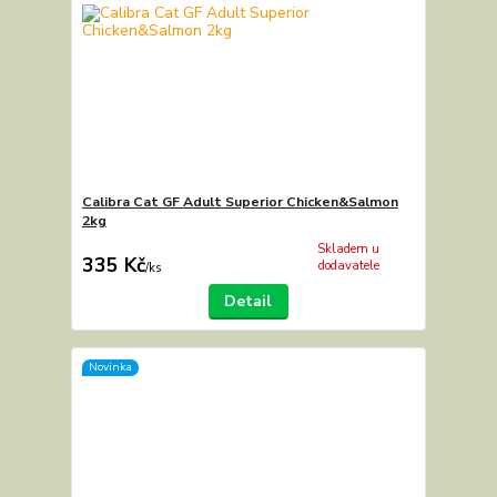
Calibra Cat GF Adult Superior Chicken&Salmon
2kg
Skladem u
335 Kč
dodavatele
/
ks
Detail
Novinka