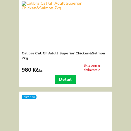
Calibra Cat GF Adult Superior Chicken&Salmon
7kg
Skladem u
980 Kč
dodavatele
/
ks
Detail
Novinka