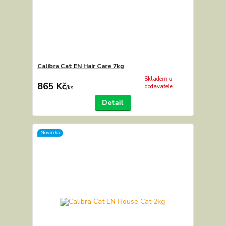
Calibra Cat EN Hair Care 7kg
Skladem u
865 Kč
dodavatele
/
ks
Detail
Novinka