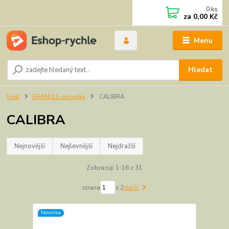
0
ks
za
0,00 Kč
Menu
Hledat
Úvod
GRANULE pro kočky
CALIBRA
CALIBRA
Nejnovější
Nejlevnější
Nejdražší
Zobrazuji 1-16 z 31
strana
z 2
další
Novinka