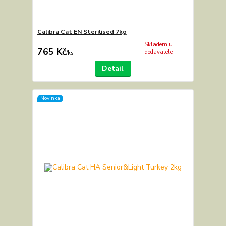
Calibra Cat EN Sterilised 7kg
Skladem u
765 Kč
dodavatele
/
ks
Detail
Novinka