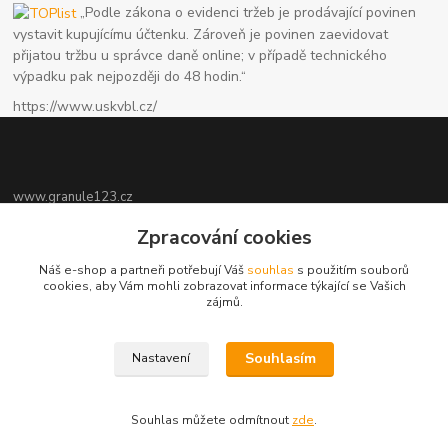
„Podle zákona o evidenci tržeb je prodávající povinen
vystavit kupujícímu účtenku. Zároveň je povinen zaevidovat
přijatou tržbu u správce daně online; v případě technického
výpadku pak nejpozději do 48 hodin.“
https://www.uskvbl.cz/
www.granule123.cz
Zpracování cookies
Burián Luboš
+420775964988
Náš e-shop a partneři potřebují Váš
souhlas
s použitím souborů
Ut - Pá 8:30 - 16:30, So 8:30 - 11:00
cookies, aby Vám mohli zobrazovat informace týkající se Vašich
zájmů.
info@granule123.cz
Souhlasím
Nastavení
Souhlas můžete odmítnout
zde
.
Vytvořeno na
Eshop-rychle.cz