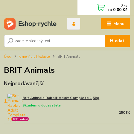
0
ks
za
0,00 Kč
Menu
Hledat
Úvod
Krmení pro hlodavce
BRIT Animals
BRIT Animals
Nejprodávanější
Brit Animals Rabbit Adult Complete 1,5kg
1.
Skladem u dodavatele
250 Kč
TOP produkt