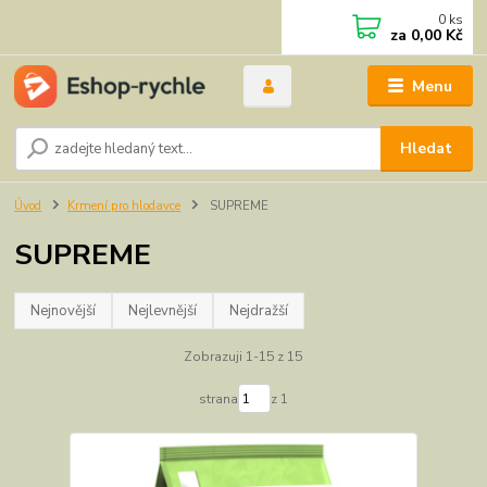
0
ks
za
0,00 Kč
Menu
Hledat
Úvod
Krmení pro hlodavce
SUPREME
SUPREME
Nejnovější
Nejlevnější
Nejdražší
Zobrazuji 1-15 z 15
strana
z 1