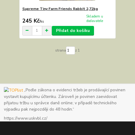
Supreme Tiny Farm Friends Rabbit 2,72kg
Skladem u
245 Kč
dodavatele
/
ks
Přidat do košíku
strana
z 1
„Podle zákona o evidenci tržeb je prodávající povinen
vystavit kupujícímu účtenku. Zároveň je povinen zaevidovat
přijatou tržbu u správce daně online; v případě technického
výpadku pak nejpozději do 48 hodin.“
https://www.uskvbl.cz/