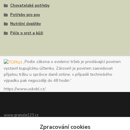
Chovatelské potřeby
Potřeby pro psy
Nutriční doplňky
Péče o srst a kůži
„Podle zákona o evidenci tržeb je prodávající povinen
vystavit kupujícímu účtenku. Zároveň je povinen zaevidovat
přijatou tržbu u správce daně online; v případě technického
výpadku pak nejpozději do 48 hodin.“
https://www.uskvbl.cz/
www.granule123.cz
Zpracování cookies
Burián Luboš