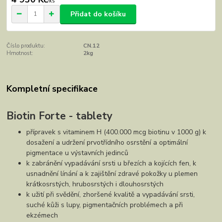
/
ks
Přidat do košíku
Číslo produktu:
CN.12
Hmotnost:
2kg
Kompletní specifikace
Biotin Forte - tablety
přípravek s vitaminem H (400.000 mcg biotinu v 1000 g) k
dosažení a udržení prvotřídního osrstění a optimální
pigmentace u výstavních jedinců
k zabránění vypadávání srsti u březích a kojících fen, k
usnadnění línání a k zajištění zdravé pokožky u plemen
krátkosrstých, hrubosrstých i dlouhosrstých
k užití při svědění, zhoršené kvalitě a vypadávání srsti,
suché kůži s lupy, pigmentačních problémech a při
ekzémech