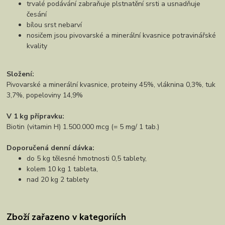
trvalé podávání zabraňuje plstnatění srsti a usnadňuje
česání
bílou srst nebarví
nosičem jsou pivovarské a minerální kvasnice potravinářské
kvality
Složení:
Pivovarské a minerální kvasnice, proteiny 45%, vláknina 0,3%, tuk
3,7%, popeloviny 14,9%
V 1 kg přípravku:
Biotin (vitamin H) 1.500.000 mcg (= 5 mg/ 1 tab.)
Doporučená denní dávka:
do 5 kg tělesné hmotnosti 0,5 tablety,
kolem 10 kg 1 tableta,
nad 20 kg 2 tablety
Zboží zařazeno v kategoriích