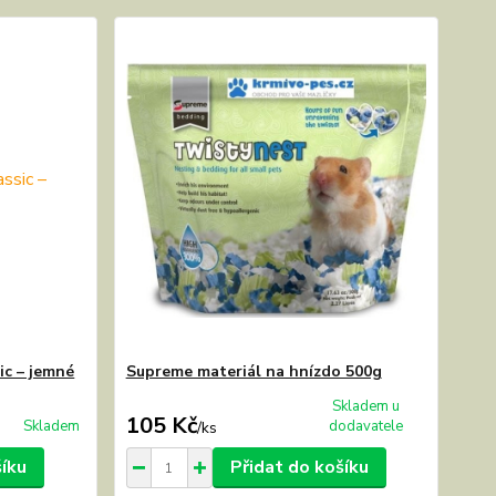
ic – jemné
Supreme materiál na hnízdo 500g
Skladem u
105 Kč
Skladem
dodavatele
/
ks
šíku
Přidat do košíku