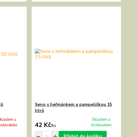
rů
Seno s heřmánkem a pampeliškou 15
litrů
kladem u
Skladem u
42 Kč
odavatele
dodavatele
/
ks
Přidat do košíku