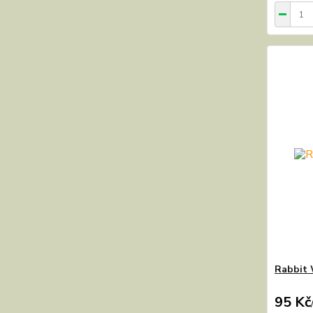
Rabbit 
95 Kč