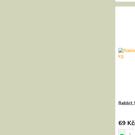
Rabbit 
69 Kč