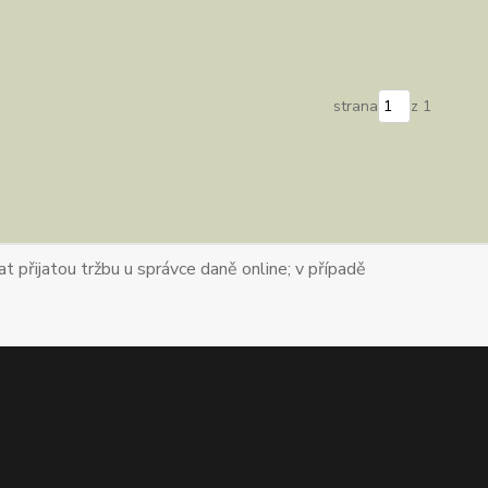
strana
z 1
t přijatou tržbu u správce daně online; v případě