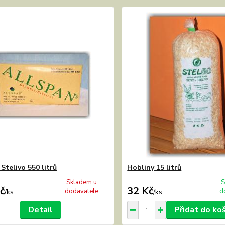
Stelivo 550 litrů
Hobliny 15 litrů
Skladem u
S
č
32 Kč
dodavatele
d
/
ks
/
ks
Detail
Přidat do ko