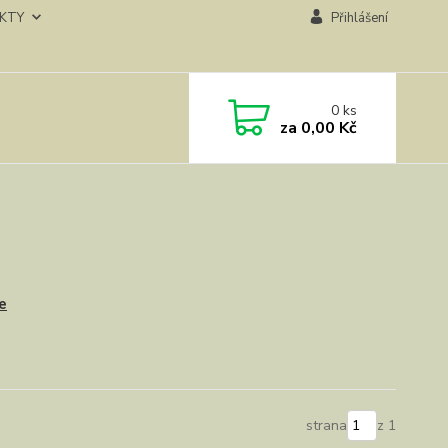
KTY
Přihlášení
0
ks
za
0,00 Kč
e
strana
z 1