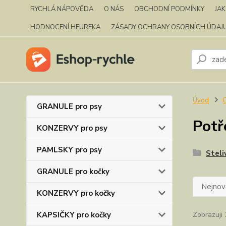
RYCHLÁ NÁPOVĚDA
O NÁS
OBCHODNÍ PODMÍNKY
JA
HODNOCENÍ HEUREKA
ZÁSADY OCHRANY OSOBNÍCH ÚDAJ
Úvod
C
GRANULE pro psy
Potř
KONZERVY pro psy
PAMLSKY pro psy
Steli
GRANULE pro kočky
Nejnově
KONZERVY pro kočky
KAPSIČKY pro kočky
Zobrazuji 