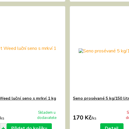
Weed luční seno s mrkví 1 kg
Seno prosévané 5 kg/150 lit
Skladem u
S
170 Kč
dodavatele
d
/
ks
/
ks
Přidat do košíku
Detail