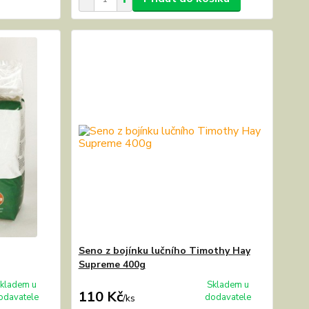
Seno z bojínku lučního Timothy Hay
Supreme 400g
kladem u
Skladem u
110 Kč
odavatele
dodavatele
/
ks