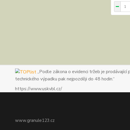
„Podle zákona o evidenci tržeb je prodávající 
technického výpadku pak nejpozději do 48 hodin.“
https://www.uskvbl.cz/
www.granule123.cz