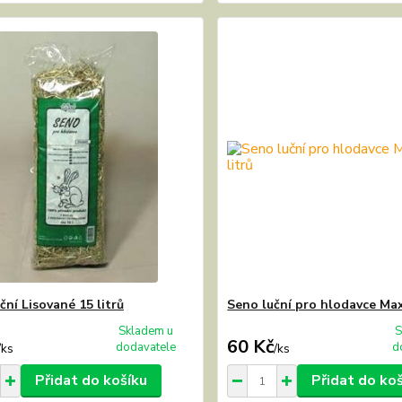
ční Lisované 15 litrů
Seno luční pro hlodavce Maxi
Skladem u
S
60 Kč
dodavatele
d
/
ks
/
ks
Přidat do košíku
Přidat do ko