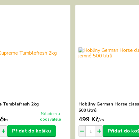
 Tumblefresh 2kg
Hobliny German Horse class
500 litrů
Skladem u
č
499 Kč
dodavatele
/
ks
/
ks
Přidat do košíku
Přidat do ko