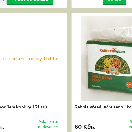
podílem kopřivy 15 litrů
Rabbit Weed luční seno 1kg
Skladem u
S
60 Kč
dodavatele
d
/
ks
/
ks