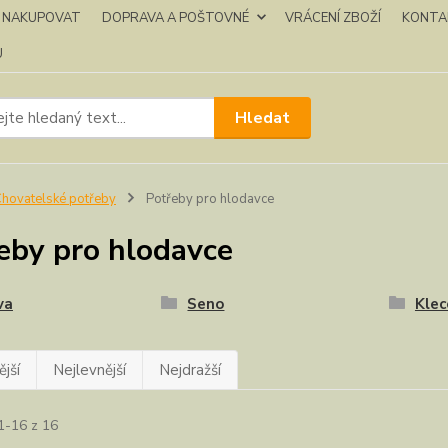
K NAKUPOVAT
DOPRAVA A POŠTOVNÉ
VRÁCENÍ ZBOŽÍ
KONTA
U
Hledat
hovatelské potřeby
Potřeby pro hlodavce
eby pro hlodavce
va
Seno
Klec
jší
Nejlevnější
Nejdražší
1-16 z 16