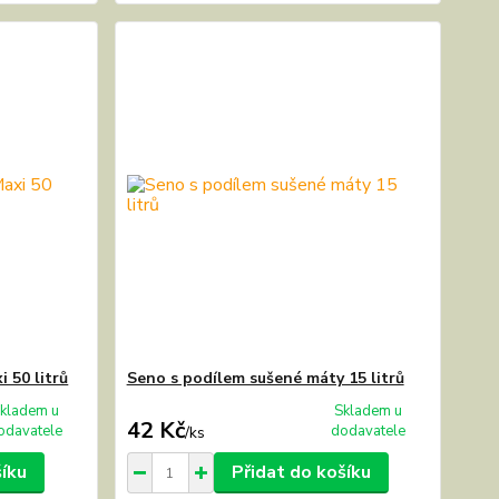
 50 litrů
Seno s podílem sušené máty 15 litrů
kladem u
Skladem u
42 Kč
odavatele
dodavatele
/
ks
šíku
Přidat do košíku