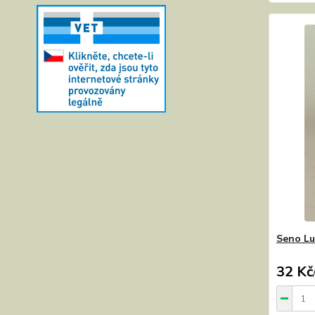
Seno Lu
32 Kč