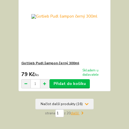
Gotlieb Pudl šampon černý 300ml
Skladem u
79 Kč
dodavatele
/
ks
Přidat do košíku
Načíst další produkty (16)
strana
z 20
další