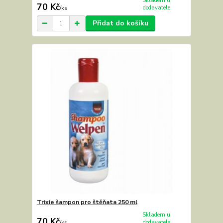
Skladem u
70 Kč
dodavatele
/
ks
Přidat do košíku
Trixie šampon pro štěňata 250 ml
Skladem u
70 Kč
dodavatele
/
ks