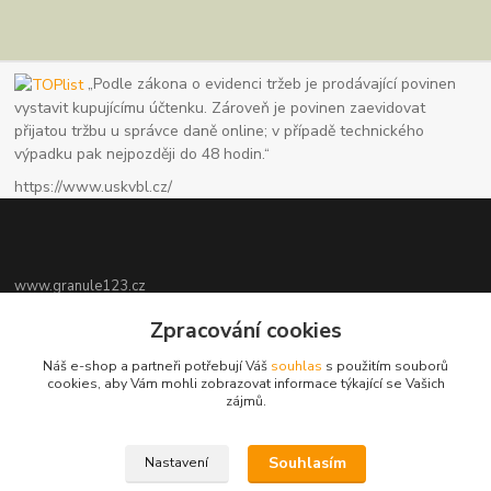
„Podle zákona o evidenci tržeb je prodávající povinen
vystavit kupujícímu účtenku. Zároveň je povinen zaevidovat
přijatou tržbu u správce daně online; v případě technického
výpadku pak nejpozději do 48 hodin.“
https://www.uskvbl.cz/
www.granule123.cz
Zpracování cookies
Burián Luboš
+420775964988
Náš e-shop a partneři potřebují Váš
souhlas
s použitím souborů
Ut - Pá 8:30 - 16:30, So 8:30 - 11:00
cookies, aby Vám mohli zobrazovat informace týkající se Vašich
zájmů.
info@granule123.cz
Souhlasím
Nastavení