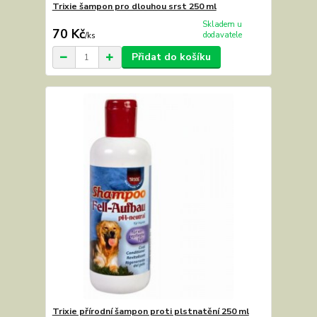
Trixie šampon pro dlouhou srst 250 ml
Skladem u
70 Kč
dodavatele
/
ks
Přidat do košíku
Trixie přírodní šampon proti plstnatění 250 ml