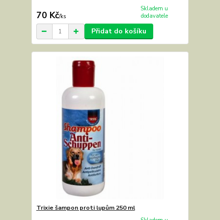
Skladem u
70 Kč
dodavatele
/
ks
Přidat do košíku
Trixie šampon proti lupům 250 ml