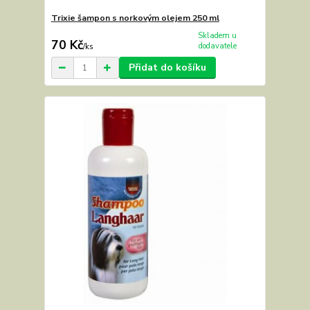
Trixie šampon s norkovým olejem 250 ml
Skladem u
70 Kč
dodavatele
/
ks
Přidat do košíku