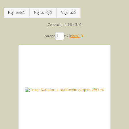
Nejnovější
Nejlevnější
Nejdražší
Zobrazuji 1-16 z 319
strana
z 20
další