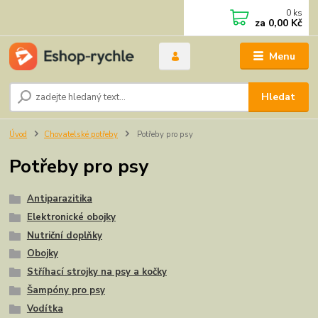
0
ks
za
0,00 Kč
Menu
Hledat
Úvod
Chovatelské potřeby
Potřeby pro psy
Potřeby pro psy
Antiparazitika
Elektronické obojky
Nutriční doplňky
Obojky
Stříhací strojky na psy a kočky
Šampóny pro psy
Vodítka