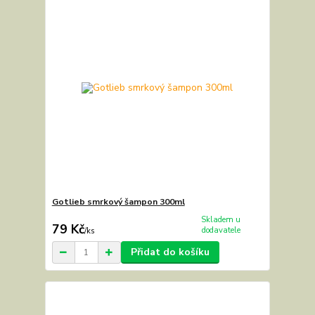
Gotlieb smrkový šampon 300ml
Skladem u
79 Kč
dodavatele
/
ks
Přidat do košíku