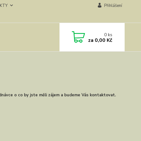
KTY
Přihlášení
0
ks
za
0,00 Kč
dnávce o co by jste měli zájem a budeme Vás kontaktovat.