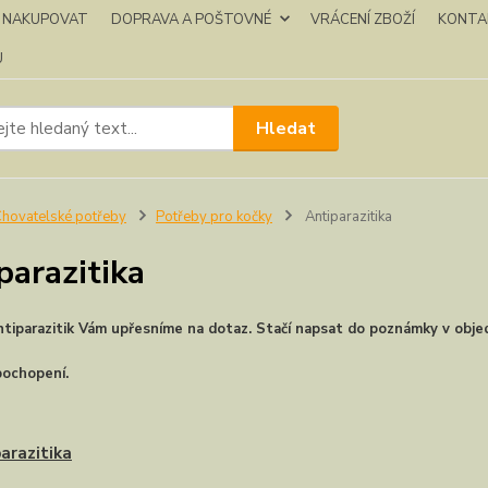
K NAKUPOVAT
DOPRAVA A POŠTOVNÉ
VRÁCENÍ ZBOŽÍ
KONTA
U
Hledat
hovatelské potřeby
Potřeby pro kočky
Antiparazitika
parazitika
ntiparazitik Vám upřesníme na dotaz. Stačí napsat do poznámky v obje
pochopení.
arazitika