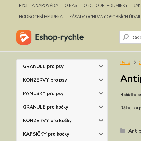
RYCHLÁ NÁPOVĚDA
O NÁS
OBCHODNÍ PODMÍNKY
JA
HODNOCENÍ HEUREKA
ZÁSADY OCHRANY OSOBNÍCH ÚDAJ
Úvod
C
GRANULE pro psy
Anti
KONZERVY pro psy
PAMLSKY pro psy
Nabídku a
GRANULE pro kočky
Děkuji za 
KONZERVY pro kočky
Antip
KAPSIČKY pro kočky