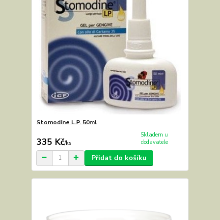
Stomodine L.P. 50ml
Skladem u
335 Kč
dodavatele
/
ks
Přidat do košíku