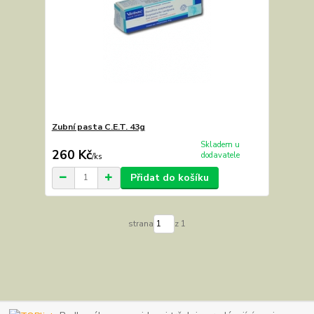
Zubní pasta C.E.T. 43g
Skladem u
260 Kč
dodavatele
/
ks
Přidat do košíku
strana
z 1