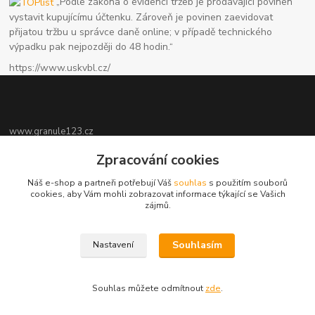
„Podle zákona o evidenci tržeb je prodávající povinen
vystavit kupujícímu účtenku. Zároveň je povinen zaevidovat
přijatou tržbu u správce daně online; v případě technického
výpadku pak nejpozději do 48 hodin.“
https://www.uskvbl.cz/
www.granule123.cz
Zpracování cookies
Burián Luboš
+420775964988
Náš e-shop a partneři potřebují Váš
souhlas
s použitím souborů
Ut - Pá 8:30 - 16:30, So 8:30 - 11:00
cookies, aby Vám mohli zobrazovat informace týkající se Vašich
zájmů.
info@granule123.cz
Souhlasím
Nastavení
Souhlas můžete odmítnout
zde
.
Vytvořeno na
Eshop-rychle.cz