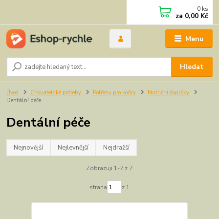
0
ks
za
0,00 Kč
Menu
Hledat
Úvod
Chovatelské potřeby
Potřeby pro kočky
Nutriční doplňky
Dentální péče
Dentální péče
Nejnovější
Nejlevnější
Nejdražší
Zobrazuji 1-7 z 7
strana
z 1