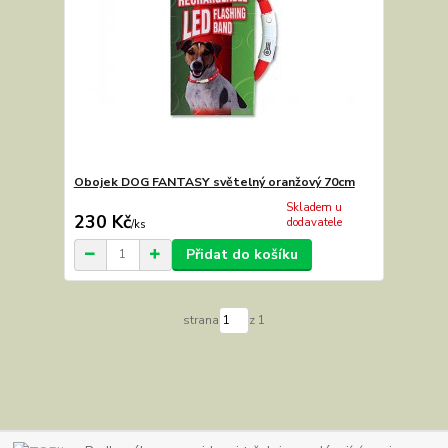
Obojek DOG FANTASY světelný oranžový 70cm
Skladem u
230 Kč
dodavatele
/
ks
Přidat do košíku
strana
z 1