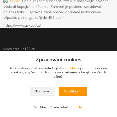
„Podle zákona o evidenci tržeb je prodávající povinen
vystavit kupujícímu účtenku. Zároveň je povinen zaevidovat
přijatou tržbu u správce daně online; v případě technického
výpadku pak nejpozději do 48 hodin.“
https://www.uskvbl.cz/
www.granule123.cz
Zpracování cookies
Burián Luboš
+420775964988
Náš e-shop a partneři potřebují Váš
souhlas
s použitím souborů
Ut - Pá 8:30 - 16:30, So 8:30 - 11:00
cookies, aby Vám mohli zobrazovat informace týkající se Vašich
zájmů.
info@granule123.cz
Souhlasím
Nastavení
Souhlas můžete odmítnout
zde
.
Vytvořeno na
Eshop-rychle.cz