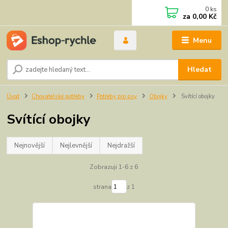
0
ks
za
0,00 Kč
Menu
Hledat
Úvod
Chovatelské potřeby
Potřeby pro psy
Obojky
Svítící obojky
Svítící obojky
Nejnovější
Nejlevnější
Nejdražší
Zobrazuji 1-6 z 6
strana
z 1