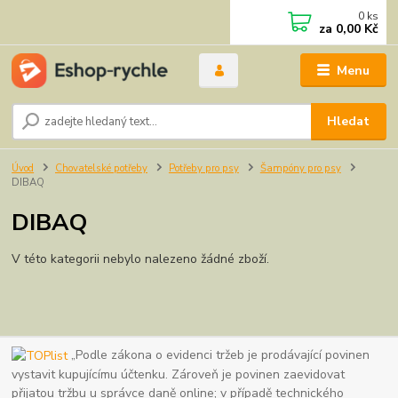
0
ks
za
0,00 Kč
Menu
Hledat
Úvod
Chovatelské potřeby
Potřeby pro psy
Šampóny pro psy
DIBAQ
DIBAQ
V této kategorii nebylo nalezeno žádné zboží.
„Podle zákona o evidenci tržeb je prodávající povinen
vystavit kupujícímu účtenku. Zároveň je povinen zaevidovat
přijatou tržbu u správce daně online; v případě technického