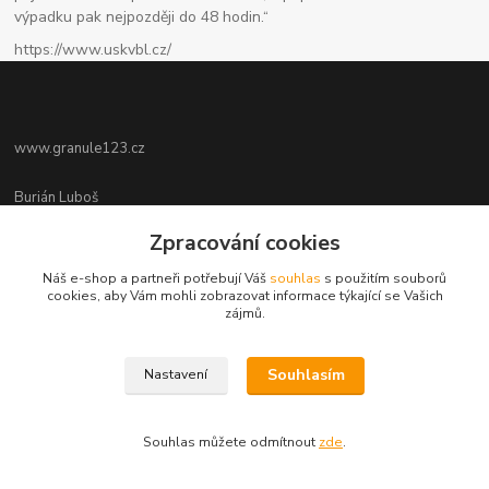
výpadku pak nejpozději do 48 hodin.“
https://www.uskvbl.cz/
www.granule123.cz
Burián Luboš
+420775964988
Zpracování cookies
Ut - Pá 8:30 - 16:30, So 8:30 - 11:00
Náš e-shop a partneři potřebují Váš
souhlas
s použitím souborů
info@granule123.cz
cookies, aby Vám mohli zobrazovat informace týkající se Vašich
zájmů.
Souhlasím
Nastavení
Vytvořeno na
Eshop-rychle.cz
Souhlas můžete odmítnout
zde
.