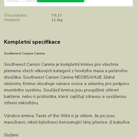
Číslo produktu:
TS.17
Hmotnost:
12,2kg
Kompletní specifikace
Southwest Canyon Canine
Southwest Canion Canine je kompletní krmivo pro všechna
plemena všech věkových kategorií z hovězího masa a pečeného
divočáka. Southwest Canion Canine NEOBSAHUJE žádné
obiloviny. Krmivo obsahuje variace ovoce a zeleniny pro podporu
imunitního systému. Součástí krmiva jsou prospěšné střevní
bakterie, nebo-li probiotika, které zajišťují zdravou a vyváženou
střevní mikroflóru.
Výrobce krmiva Taste of the Wild si je vědom, že psi jsou
masožravci, nikoli býložravci konzumující lány pšenice, či kukuřice.
Složení: