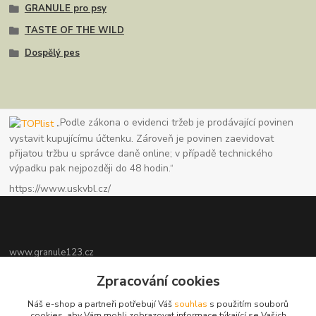
GRANULE pro psy
TASTE OF THE WILD
Dospělý pes
„Podle zákona o evidenci tržeb je prodávající povinen
vystavit kupujícímu účtenku. Zároveň je povinen zaevidovat
přijatou tržbu u správce daně online; v případě technického
výpadku pak nejpozději do 48 hodin.“
https://www.uskvbl.cz/
www.granule123.cz
Zpracování cookies
Burián Luboš
+420775964988
Náš e-shop a partneři potřebují Váš
souhlas
s použitím souborů
Ut - Pá 8:30 - 16:30, So 8:30 - 11:00
cookies, aby Vám mohli zobrazovat informace týkající se Vašich