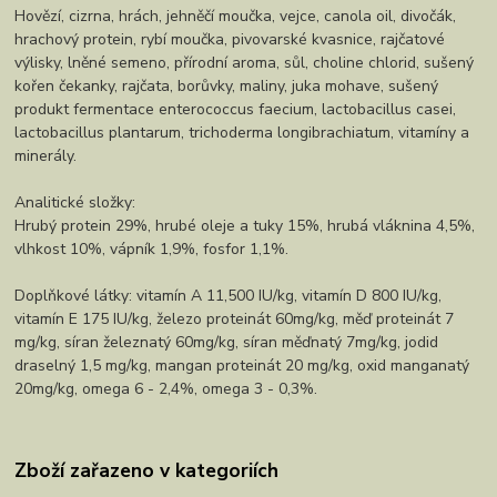
Hovězí, cizrna, hrách, jehněčí moučka, vejce, canola oil, divočák,
hrachový protein, rybí moučka, pivovarské kvasnice, rajčatové
výlisky, lněné semeno, přírodní aroma, sůl, choline chlorid, sušený
kořen čekanky, rajčata, borůvky, maliny, juka mohave, sušený
produkt fermentace enterococcus faecium, lactobacillus casei,
lactobacillus plantarum, trichoderma longibrachiatum, vitamíny a
minerály.
Analitické složky:
Hrubý protein 29%, hrubé oleje a tuky 15%, hrubá vláknina 4,5%,
vlhkost 10%, vápník 1,9%, fosfor 1,1%.
Doplňkové látky: vitamín A 11,500 IU/kg, vitamín D 800 IU/kg,
vitamín E 175 IU/kg, železo proteinát 60mg/kg, měď proteinát 7
mg/kg, síran železnatý 60mg/kg, síran měďnatý 7mg/kg, jodid
draselný 1,5 mg/kg, mangan proteinát 20 mg/kg, oxid manganatý
20mg/kg, omega 6 - 2,4%, omega 3 - 0,3%.
Zboží zařazeno v kategoriích