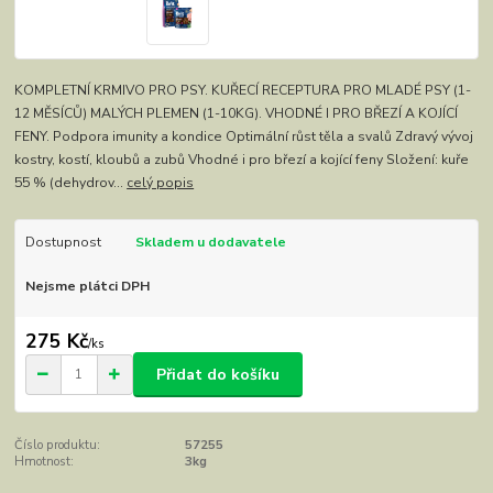
KOMPLETNÍ KRMIVO PRO PSY. KUŘECÍ RECEPTURA PRO MLADÉ PSY (1-
12 MĚSÍCŮ) MALÝCH PLEMEN (1-10KG). VHODNÉ I PRO BŘEZÍ A KOJÍCÍ
FENY. Podpora imunity a kondice Optimální růst těla a svalů Zdravý vývoj
kostry, kostí, kloubů a zubů Vhodné i pro březí a kojící feny Složení: kuře
55 % (dehydrov...
celý popis
Dostupnost
Skladem u dodavatele
Nejsme plátci DPH
275 Kč
/
ks
Přidat do košíku
Číslo produktu:
57255
Hmotnost:
3kg