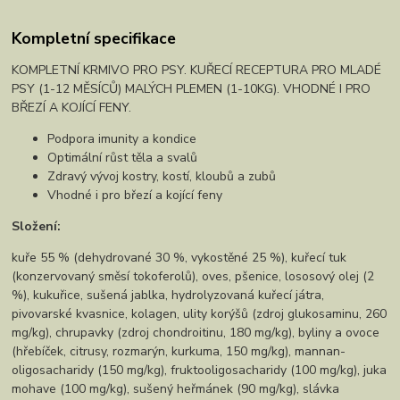
Kompletní specifikace
KOMPLETNÍ KRMIVO PRO PSY. KUŘECÍ RECEPTURA PRO MLADÉ
PSY (1-12 MĚSÍCŮ) MALÝCH PLEMEN (1-10KG). VHODNÉ I PRO
BŘEZÍ A KOJÍCÍ FENY.
Podpora imunity a kondice
Optimální růst těla a svalů
Zdravý vývoj kostry, kostí, kloubů a zubů
Vhodné i pro březí a kojící feny
Složení:
kuře 55 % (dehydrované 30 %, vykostěné 25 %), kuřecí tuk
(konzervovaný směsí tokoferolů), oves, pšenice, lososový olej (2
%), kukuřice, sušená jablka, hydrolyzovaná kuřecí játra,
pivovarské kvasnice, kolagen, ulity korýšů (zdroj glukosaminu, 260
mg/kg), chrupavky (zdroj chondroitinu, 180 mg/kg), byliny a ovoce
(hřebíček, citrusy, rozmarýn, kurkuma, 150 mg/kg), mannan-
oligosacharidy (150 mg/kg), fruktooligosacharidy (100 mg/kg), juka
mohave (100 mg/kg), sušený heřmánek (90 mg/kg), slávka