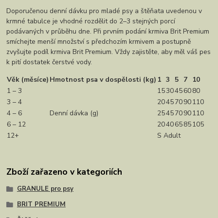
Doporučenou denní dávku pro mladé psy a štěňata uvedenou v
krmné tabulce je vhodné rozdělit do 2–3 stejných porcí
podávaných v průběhu dne. Při prvním podání krmiva Brit Premium
smíchejte menší množství s předchozím krmivem a postupně
zvyšujte podíl krmiva Brit Premium. Vždy zajistěte, aby měl váš pes
k pití dostatek čerstvé vody.
Věk (měsíce)
Hmotnost psa v dospělosti (kg)
1
3
5
7
10
1 – 3
15
30
45
60
80
3 – 4
20
45
70
90
110
4 – 6
Denní dávka (g)
25
45
70
90
110
6 – 12
20
40
65
85
105
12+
S Adult
Zboží zařazeno v kategoriích
GRANULE pro psy
BRIT PREMIUM