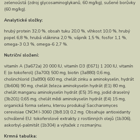
zelenoústá (zdroj glycosaminoglykanů, 60 mg/kg), sušené borůvky
(60 mg/kg).
Analytické složky:
hrubý protein 32,0 %, obsah tuku 20,0 %, vlhkost 10,0 %, hrubý
popel 6,8 %, hrubá vláknina 2,0 %, vápník 1,5 %, fosfor 1,1 %,
omega-3 0,3 %, omega-6 2,7 %.
Nutriční složení:
vitamín A (3a672a) 20 000 IU, vitamín D3 (E671) 1 200 IU, vitamín
E (α-tokoferol) (3a700) 500 mg, biotin (3a880) 0,6 mg,
cholinchlorid (3a890) 600 mg, chelát zinku a aminokyselin, hydrát
(3b606) 90 mg, chelát železa aminokyselin hydrát (E1) 80 mg,
chelát manganu aminokyselin hydrát (E5) 35 mg, jodid draselný
(3b201) 0,65 mg, chelát mědi aminokyselin hydrát (E4) 15 mg,
organická forma selenu, kterou produkují Saccharomyces
cerevisiae CNCM I-3060 (3b8.10) 0,2 mg. Obsahuje antioxidanty
schválené EU: tokoferolové extrakty z rostlinných olejů (1b306),
askorbyl-palmitát (1b304) a výtažek z rozmarýnu.
Krmná tabulka: