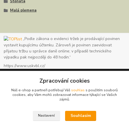
Štěňata
Malá plemena
„Podle zákona o evidenci tržeb je prodávající povinen
vystavit kupujícímu účtenku. Zároveň je povinen zaevidovat
přijatou tržbu u správce daně online; v případě technického
výpadku pak nejpozději do 48 hodin.“
https://www.uskvbl.cz/
Zpracování cookies
Náš e-shop a partneři potřebují Váš
souhlas
s použitím souborů
www.granule123.cz
cookies, aby Vám mohli zobrazovat informace týkající se Vašich
zájmů.
Burián Luboš
+420775964988
Souhlasím
Nastavení
Ut - Pá 8:30 - 16:30, So 8:30 - 11:00
info@granule123.cz