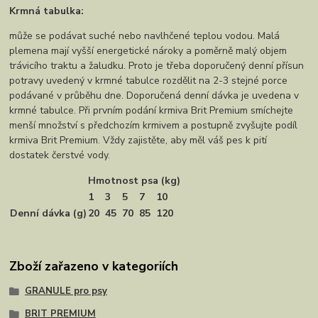
Krmná tabulka:
může se podávat suché nebo navlhčené teplou vodou. Malá
plemena mají vyšší energetické nároky a poměrně malý objem
trávicího traktu a žaludku. Proto je třeba doporučený denní přísun
potravy uvedený v krmné tabulce rozdělit na 2-3 stejné porce
podávané v průběhu dne. Doporučená denní dávka je uvedena v
krmné tabulce. Při prvním podání krmiva Brit Premium smíchejte
menší množství s předchozím krmivem a postupně zvyšujte podíl
krmiva Brit Premium. Vždy zajistěte, aby měl váš pes k pití
dostatek čerstvé vody.
Hmotnost psa (kg)
1
3
5
7
10
Denní dávka (g)
20
45
70
85
120
Zboží zařazeno v kategoriích
GRANULE pro psy
BRIT PREMIUM