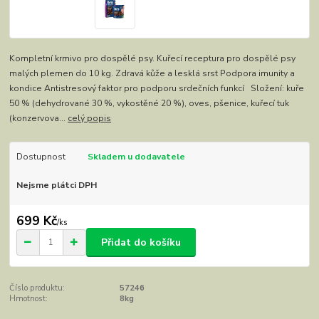
Kompletní krmivo pro dospělé psy. Kuřecí receptura pro dospělé psy
malých plemen do 10 kg. Zdravá kůže a lesklá srst Podpora imunity a
kondice Antistresový faktor pro podporu srdečních funkcí Složení: kuře
50 % (dehydrované 30 %, vykostěné 20 %), oves, pšenice, kuřecí tuk
(konzervova...
celý popis
Dostupnost
Skladem u dodavatele
Nejsme plátci DPH
699 Kč
/
ks
Přidat do košíku
Číslo produktu:
57246
Hmotnost:
8kg