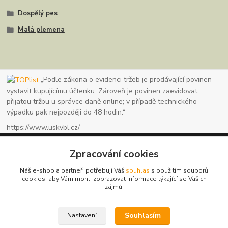
Dospělý pes
Malá plemena
„Podle zákona o evidenci tržeb je prodávající povinen
vystavit kupujícímu účtenku. Zároveň je povinen zaevidovat
přijatou tržbu u správce daně online; v případě technického
výpadku pak nejpozději do 48 hodin.“
https://www.uskvbl.cz/
Zpracování cookies
Náš e-shop a partneři potřebují Váš
souhlas
s použitím souborů
www.granule123.cz
cookies, aby Vám mohli zobrazovat informace týkající se Vašich
zájmů.
Burián Luboš
+420775964988
Souhlasím
Nastavení
Ut - Pá 8:30 - 16:30, So 8:30 - 11:00