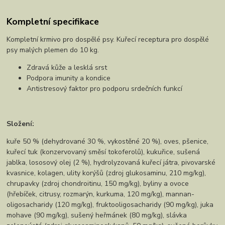
Kompletní specifikace
Kompletní krmivo pro dospělé psy. Kuřecí receptura pro dospělé
psy malých plemen do 10 kg.
Zdravá kůže a lesklá srst
Podpora imunity a kondice
Antistresový faktor pro podporu srdečních funkcí
Složení:
kuře 50 % (dehydrované 30 %, vykostěné 20 %), oves, pšenice,
kuřecí tuk (konzervovaný směsí tokoferolů), kukuřice, sušená
jablka, lososový olej (2 %), hydrolyzovaná kuřecí játra, pivovarské
kvasnice, kolagen, ulity korýšů (zdroj glukosaminu, 210 mg/kg),
chrupavky (zdroj chondroitinu, 150 mg/kg), byliny a ovoce
(hřebíček, citrusy, rozmarýn, kurkuma, 120 mg/kg), mannan-
oligosacharidy (120 mg/kg), fruktooligosacharidy (90 mg/kg), juka
mohave (90 mg/kg), sušený heřmánek (80 mg/kg), slávka