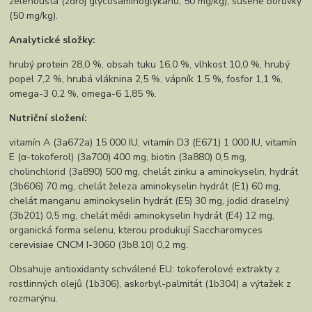
zelenoústá (zdroj glycosaminoglykanů, 50 mg/kg), sušené borůvky
(50 mg/kg).
Analytické složky:
hrubý protein 28,0 %, obsah tuku 16,0 %, vlhkost 10,0 %, hrubý
popel 7,2 %, hrubá vláknina 2,5 %, vápník 1,5 %, fosfor 1,1 %,
omega-3 0,2 %, omega-6 1,85 %.
Nutriční složení:
vitamín A (3a672a) 15 000 IU, vitamín D3 (E671) 1 000 IU, vitamín
E (α-tokoferol) (3a700) 400 mg, biotin (3a880) 0,5 mg,
cholinchlorid (3a890) 500 mg, chelát zinku a aminokyselin, hydrát
(3b606) 70 mg, chelát železa aminokyselin hydrát (E1) 60 mg,
chelát manganu aminokyselin hydrát (E5) 30 mg, jodid draselný
(3b201) 0,5 mg, chelát mědi aminokyselin hydrát (E4) 12 mg,
organická forma selenu, kterou produkují Saccharomyces
cerevisiae CNCM I-3060 (3b8.10) 0,2 mg.
Obsahuje antioxidanty schválené EU: tokoferolové extrakty z
rostlinných olejů (1b306), askorbyl-palmitát (1b304) a výtažek z
rozmarýnu.