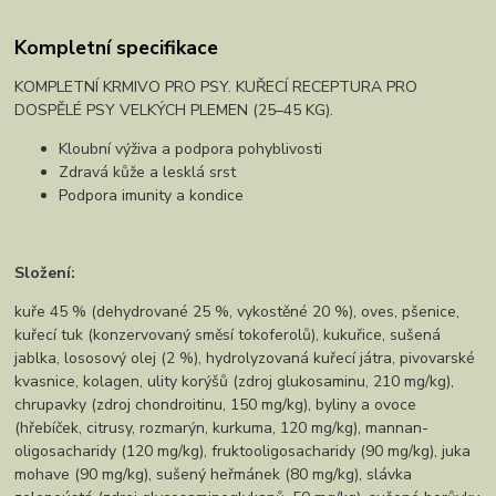
Kompletní specifikace
KOMPLETNÍ KRMIVO PRO PSY. KUŘECÍ RECEPTURA PRO
DOSPĚLÉ PSY VELKÝCH PLEMEN (25–45 KG).
Kloubní výživa a podpora pohyblivosti
Zdravá kůže a lesklá srst
Podpora imunity a kondice
Složení:
kuře 45 % (dehydrované 25 %, vykostěné 20 %), oves, pšenice,
kuřecí tuk (konzervovaný směsí tokoferolů), kukuřice, sušená
jablka, lososový olej (2 %), hydrolyzovaná kuřecí játra, pivovarské
kvasnice, kolagen, ulity korýšů (zdroj glukosaminu, 210 mg/kg),
chrupavky (zdroj chondroitinu, 150 mg/kg), byliny a ovoce
(hřebíček, citrusy, rozmarýn, kurkuma, 120 mg/kg), mannan-
oligosacharidy (120 mg/kg), fruktooligosacharidy (90 mg/kg), juka
mohave (90 mg/kg), sušený heřmánek (80 mg/kg), slávka