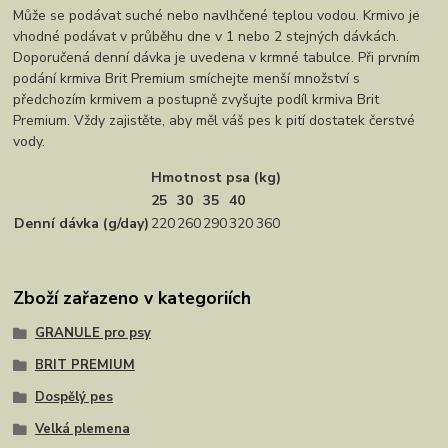
Může se podávat suché nebo navlhčené teplou vodou. Krmivo je
vhodné podávat v průběhu dne v 1 nebo 2 stejných dávkách.
Doporučená denní dávka je uvedena v krmné tabulce. Při prvním
podání krmiva Brit Premium smíchejte menší množství s
předchozím krmivem a postupně zvyšujte podíl krmiva Brit
Premium. Vždy zajistěte, aby měl váš pes k pití dostatek čerstvé
vody.
Hmotnost psa (kg)
25
30
35
40
Denní dávka (g/day)
220
260
290
320
360
Zboží zařazeno v kategoriích
GRANULE pro psy
BRIT PREMIUM
Dospělý pes
Velká plemena