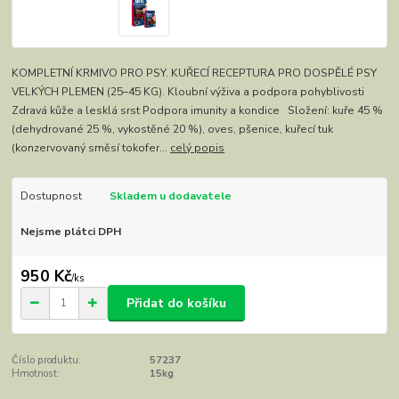
KOMPLETNÍ KRMIVO PRO PSY. KUŘECÍ RECEPTURA PRO DOSPĚLÉ PSY
VELKÝCH PLEMEN (25–45 KG). Kloubní výživa a podpora pohyblivosti
Zdravá kůže a lesklá srst Podpora imunity a kondice Složení: kuře 45 %
(dehydrované 25 %, vykostěné 20 %), oves, pšenice, kuřecí tuk
(konzervovaný směsí tokofer...
celý popis
Dostupnost
Skladem u dodavatele
Nejsme plátci DPH
950 Kč
/
ks
Přidat do košíku
Číslo produktu:
57237
Hmotnost:
15kg