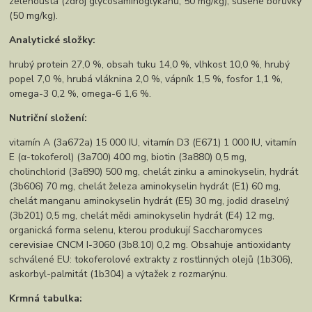
zelenoústá (zdroj glycosaminoglykanů, 50 mg/kg), sušené borůvky
(50 mg/kg).
Analytické složky:
hrubý protein 27,0 %, obsah tuku 14,0 %, vlhkost 10,0 %, hrubý
popel 7,0 %, hrubá vláknina 2,0 %, vápník 1,5 %, fosfor 1,1 %,
omega-3 0,2 %, omega-6 1,6 %.
Nutriční složení:
vitamín A (3a672a) 15 000 IU, vitamín D3 (E671) 1 000 IU, vitamín
E (α-tokoferol) (3a700) 400 mg, biotin (3a880) 0,5 mg,
cholinchlorid (3a890) 500 mg, chelát zinku a aminokyselin, hydrát
(3b606) 70 mg, chelát železa aminokyselin hydrát (E1) 60 mg,
chelát manganu aminokyselin hydrát (E5) 30 mg, jodid draselný
(3b201) 0,5 mg, chelát mědi aminokyselin hydrát (E4) 12 mg,
organická forma selenu, kterou produkují Saccharomyces
cerevisiae CNCM I-3060 (3b8.10) 0,2 mg. Obsahuje antioxidanty
schválené EU: tokoferolové extrakty z rostlinných olejů (1b306),
askorbyl-palmitát (1b304) a výtažek z rozmarýnu.
Krmná tabulka: