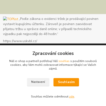
„Podle zákona o evidenci tržeb je prodávající povinen
vystavit kupujícímu účtenku. Zároveň je povinen zaevidovat
přijatou tržbu u správce daně online; v případě technického
výpadku pak nejpozději do 48 hodin.“
https://www.uskvbl.cz/
Zpracování cookies
Náš e-shop a partneři potřebují Váš
souhlas
s použitím souborů
www.granule123.cz
cookies, aby Vám mohli zobrazovat informace týkající se Vašich
zájmů.
Burián Luboš
+420775964988
Souhlasím
Nastavení
Ut - Pá 8:30 - 16:30, So 8:30 - 11:00
info@granule123.cz
Souhlas můžete odmítnout
zde
.