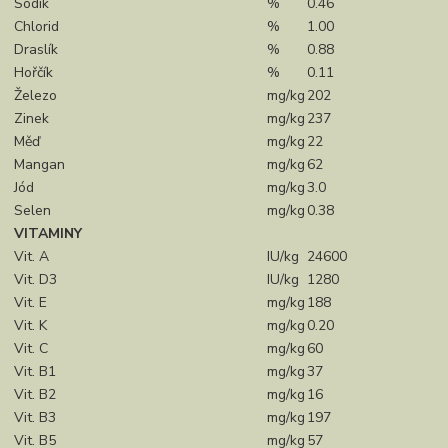
Sodík
%
0.46
Chlorid
%
1.00
Draslík
%
0.88
Hořčík
%
0.11
Železo
mg/kg
202
Zinek
mg/kg
237
Měď
mg/kg
22
Mangan
mg/kg
62
Jód
mg/kg
3.0
Selen
mg/kg
0.38
VITAMINY
Vit. A
IU/kg
24600
Vit. D3
IU/kg
1280
Vit. E
mg/kg
188
Vit. K
mg/kg
0.20
Vit. C
mg/kg
60
Vit. B1
mg/kg
37
Vit. B2
mg/kg
16
Vit. B3
mg/kg
197
Vit. B5
mg/kg
57