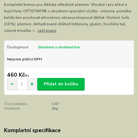
Kompletní krmivo pro štěňata středních plemen. Vhodné i pro březí a
kojící feny. OPTISTART® s obsahem speciální složky - mleziva, pomáhá
každý den posilovat přirozenou obranyschopnost štěňat. Složení: kuře
(18 %), pšenice, dehydrované drůbeží bílkoviny, gluten, živočišný tuk,
sójová moučka, r...
celý popis
Dostupnost
Skladem u dodavatele
Nejsme plátci DPH
460 Kč
/
ks
Přidat do košíku
Číslo produktu:
3.07
Hmotnost:
3kg
Kompletní specifikace