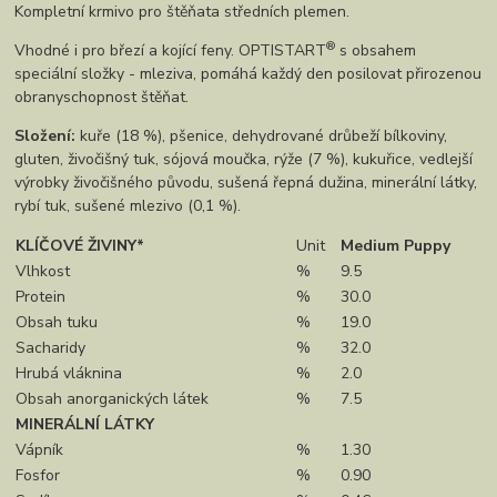
Kompletní krmivo pro štěňata středních plemen.
®
Vhodné i pro březí a kojící feny. OPTISTART
s obsahem
speciální složky - mleziva, pomáhá každý den posilovat přirozenou
obranyschopnost štěňat.
Složení:
kuře (18 %), pšenice, dehydrované drůbeží bílkoviny,
gluten, živočišný tuk, sójová moučka, rýže (7 %), kukuřice, vedlejší
výrobky živočišného původu, sušená řepná dužina, minerální látky,
rybí tuk, sušené mlezivo (0,1 %).
KLÍČOVÉ ŽIVINY*
Unit
Medium Puppy
Vlhkost
%
9.5
Protein
%
30.0
Obsah tuku
%
19.0
Sacharidy
%
32.0
Hrubá vláknina
%
2.0
Obsah anorganických látek
%
7.5
MINERÁLNÍ LÁTKY
Vápník
%
1.30
Fosfor
%
0.90