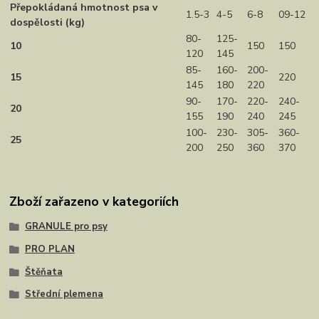
Přepokládaná hmotnost psa v
1.5-3
4-5
6-8
09-12
dospělosti (kg)
80-
125-
10
150
150
120
145
85-
160-
200-
15
220
145
180
220
90-
170-
220-
240-
20
155
190
240
245
100-
230-
305-
360-
25
200
250
360
370
Zboží zařazeno v kategoriích
GRANULE pro psy
PRO PLAN
Štěňata
Střední plemena