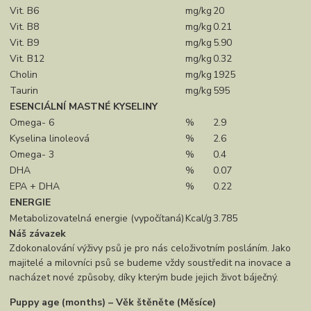
Vit. B6
mg/kg
20
Vit. B8
mg/kg
0.21
Vit. B9
mg/kg
5.90
Vit. B12
mg/kg
0.32
Cholin
mg/kg
1925
Taurin
mg/kg
595
ESENCIÁLNÍ MASTNÉ KYSELINY
Omega- 6
%
2.9
Kyselina linoleová
%
2.6
Omega- 3
%
0.4
DHA
%
0.07
EPA + DHA
%
0.22
ENERGIE
Metabolizovatelná energie (vypočítaná)
Kcal/g
3.785
Náš závazek
Zdokonalování výživy psů je pro nás celoživotním posláním. Jako
majitelé a milovníci psů se budeme vždy soustředit na inovace a
nacházet nové způsoby, díky kterým bude jejich život báječný.
Puppy age (months) – Věk štěněte (Měsíce)