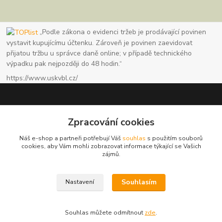
„Podle zákona o evidenci tržeb je prodávající povinen
vystavit kupujícímu účtenku. Zároveň je povinen zaevidovat
přijatou tržbu u správce daně online; v případě technického
výpadku pak nejpozději do 48 hodin.“
https://www.uskvbl.cz/
Zpracování cookies
www.granule123.cz
Náš e-shop a partneři potřebují Váš
souhlas
s použitím souborů
Burián Luboš
cookies, aby Vám mohli zobrazovat informace týkající se Vašich
+420775964988
zájmů.
Ut - Pá 8:30 - 16:30, So 8:30 - 11:00
Souhlasím
Nastavení
info@granule123.cz
Souhlas můžete odmítnout
zde
.