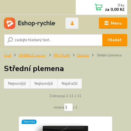
0
ks
za
0,00 Kč
Menu
Hledat
Úvod
GRANULE pro psy
PRO PLAN
Štěňata
Střední plemena
Střední plemena
Nejnovější
Nejlevnější
Nejdražší
Zobrazuji 1-11 z 11
strana
z 1
Novinka