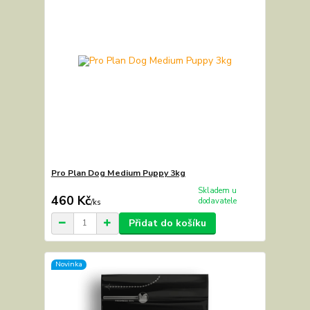
Pro Plan Dog Medium Puppy 3kg
Skladem u
460 Kč
dodavatele
/
ks
Přidat do košíku
Novinka