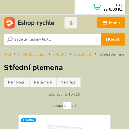
0
ks
za
0,00 Kč
Menu
Hledat
Úvod
GRANULE pro psy
CALIBRA
Dospělý pes
Střední plemena
Střední plemena
Nejnovější
Nejlevnější
Nejdražší
Zobrazuji 1-10 z 10
strana
z 1
Novinka