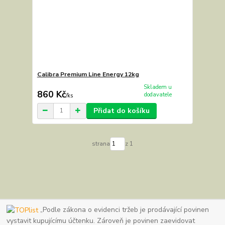
Calibra Premium Line Energy 12kg
Skladem u
860 Kč
dodavatele
/
ks
Přidat do košíku
strana
z 1
„Podle zákona o evidenci tržeb je prodávající povinen
vystavit kupujícímu účtenku. Zároveň je povinen zaevidovat