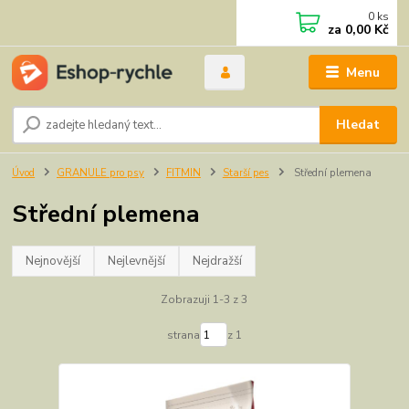
0
ks
za
0,00 Kč
Menu
Hledat
Úvod
GRANULE pro psy
FITMIN
Starší pes
Střední plemena
Střední plemena
Nejnovější
Nejlevnější
Nejdražší
Zobrazuji 1-3 z 3
strana
z 1