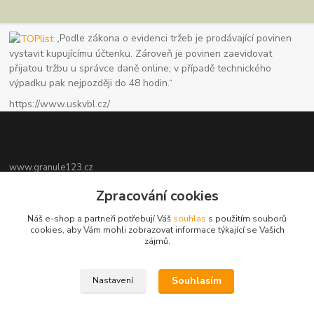
„Podle zákona o evidenci tržeb je prodávající povinen
vystavit kupujícímu účtenku. Zároveň je povinen zaevidovat
přijatou tržbu u správce daně online; v případě technického
výpadku pak nejpozději do 48 hodin.“
https://www.uskvbl.cz/
www.granule123.cz
Zpracování cookies
Burián Luboš
+420775964988
Náš e-shop a partneři potřebují Váš
souhlas
s použitím souborů
Ut - Pá 8:30 - 16:30, So 8:30 - 11:00
cookies, aby Vám mohli zobrazovat informace týkající se Vašich
zájmů.
info@granule123.cz
Souhlasím
Nastavení