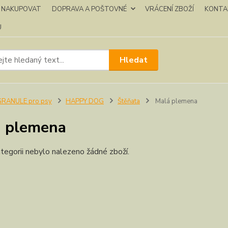
K NAKUPOVAT
DOPRAVA A POŠTOVNÉ
VRÁCENÍ ZBOŽÍ
KONTA
U
Hledat
GRANULE pro psy
HAPPY DOG
Štěňata
Malá plemena
 plemena
tegorii nebylo nalezeno žádné zboží.