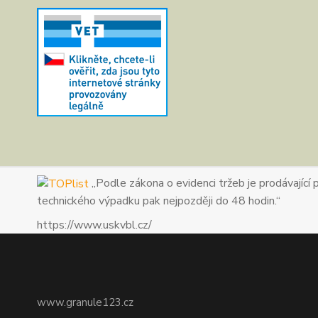
„Podle zákona o evidenci tržeb je prodávající 
technického výpadku pak nejpozději do 48 hodin.“
https://www.uskvbl.cz/
www.granule123.cz