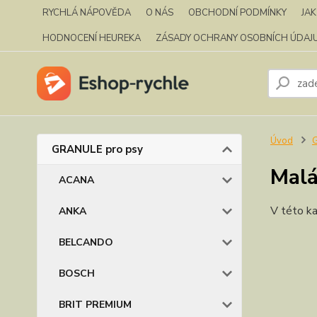
RYCHLÁ NÁPOVĚDA
O NÁS
OBCHODNÍ PODMÍNKY
JA
HODNOCENÍ HEUREKA
ZÁSADY OCHRANY OSOBNÍCH ÚDAJ
Úvod
GRANULE pro psy
Malá
ACANA
V této ka
ANKA
BELCANDO
BOSCH
BRIT PREMIUM