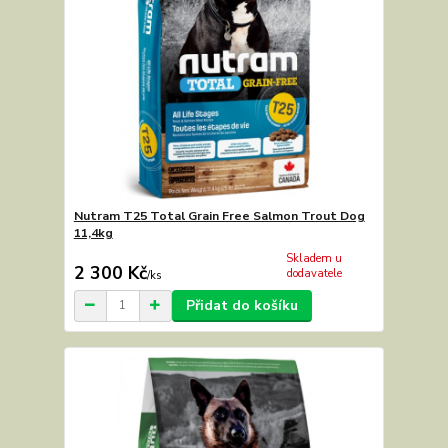
Nutram T25 Total Grain Free Salmon Trout Dog
11,4kg
Skladem u
2 300 Kč
dodavatele
/
ks
Přidat do košíku