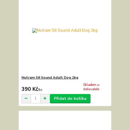
Nutram S6 Sound Adult Dog 2kg
Skladem u
390 Kč
dodavatele
/
ks
Přidat do košíku