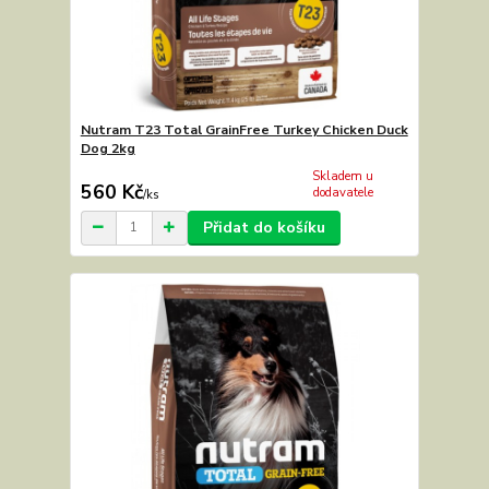
Nutram T23 Total GrainFree Turkey Chicken Duck
Dog 2kg
Skladem u
560 Kč
dodavatele
/
ks
Přidat do košíku