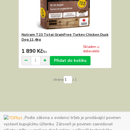
Nutram T23 Total GrainFree Turkey Chicken Duck
Dog 11,4kg
Skladem u
1 890 Kč
dodavatele
/
ks
Přidat do košíku
strana
z 1
„Podle zákona o evidenci tržeb je prodávající povinen
vystavit kupujícímu účtenku. Zároveň je povinen zaevidovat