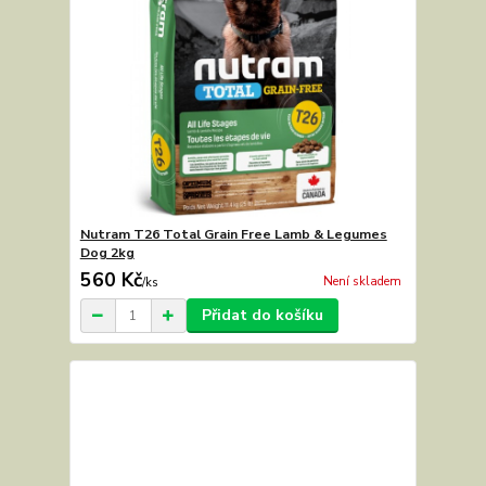
Nutram T26 Total Grain Free Lamb & Legumes
Dog 2kg
560 Kč
Není skladem
/
ks
Přidat do košíku