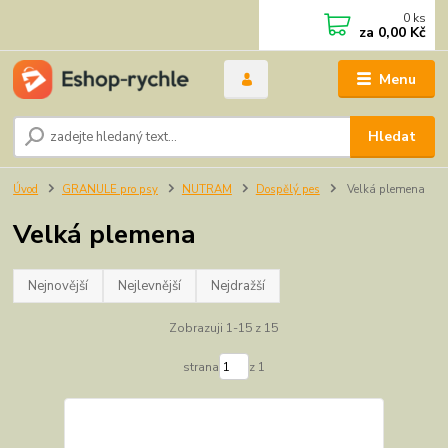
0
ks
za
0,00 Kč
Menu
Hledat
Úvod
GRANULE pro psy
NUTRAM
Dospělý pes
Velká plemena
Velká plemena
Nejnovější
Nejlevnější
Nejdražší
Zobrazuji 1-15 z 15
strana
z 1