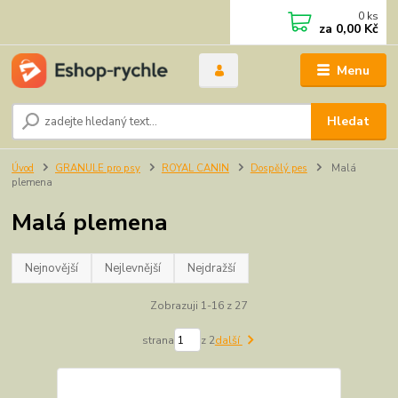
0
ks
za
0,00 Kč
Menu
Hledat
Úvod
GRANULE pro psy
ROYAL CANIN
Dospělý pes
Malá
plemena
Malá plemena
Nejnovější
Nejlevnější
Nejdražší
Zobrazuji 1-16 z 27
strana
z 2
další