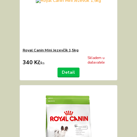
Royal Canin Mini Jezevčík 1,5kg
Skladem u
340 Kč
dodavatele
/
ks
Detail