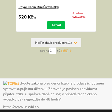
Royal Canin Mini Čivava 3kg
Skladem u
520 Kč
dodavatele
/
ks
Detail
Načíst další produkty (11)
strana
z 2
další
„Podle zákona o evidenci tržeb je prodávající povinen
vystavit kupujícímu účtenku. Zároveň je povinen zaevidovat
přijatou tržbu u správce daně online; v případě technického
výpadku pak nejpozději do 48 hodin.“
https://www.uskvbl.cz/