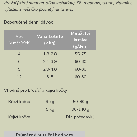
droždí (zdroj mannan-oligosacharidů), DL-metionin, taurin, vitamíny,
výtažek z měsíčku (bohatý na lutein).
Doporučené denní dávky:
Množství
Věk
Váha kotěte
krmiva
(v měsících)
(v kg)
(g/den)
4
1,8-2,8
55-75
6
2,4-3,9
60-80
9
2,9-4,8
60-80
12
3-5
60-80
Vhodné pro březící a kojící kočky
Březí kočka
3 kg
50-80 g
5 kg
90-140 g
Kojící kočka
Dle požadavků
Průměrné nutriční hodnoty