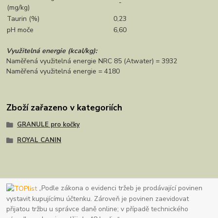
-
(mg/kg)
Taurin (%)
0,23
pH moče
6,60
Využitelná energie (kcal/kg):
Naměřená využitelná energie NRC 85 (Atwater) = 3932
Naměřená využitelná energie = 4180
Zboží zařazeno v kategoriích
GRANULE pro kočky
ROYAL CANIN
„Podle zákona o evidenci tržeb je prodávající povinen
vystavit kupujícímu účtenku. Zároveň je povinen zaevidovat
přijatou tržbu u správce daně online; v případě technického