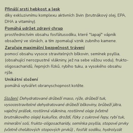
Přináší srsti hebkost a lesk
díky exkluzivnímu komplexu aktivních živin (brutnákový olej, EPA,
DHA a vitamíny).
Pomáhá udržet zdravý chrup
prostřednictvím obsahu fosfátusodíku, které "lapají" vápník
obsažený ve slinách, a tím zpomalují vznik zubního kamene.
Zaručuje maximální bezpečnost trávení
pomocí obsahu vysoce stravitelných bílkovin, semínek psyllia,
(obsahující nerozpustné vlákniny, jež na sebe vážou vodu), frukto-
oligosacharidů, řepných řízků, rybího tuku, a vysokého obsahu
rýže.
Unikátní složení
pomáhá vytvářet obranyschopnost kotěte.
Složení:
Dehydratované drůbeží maso, rýže, drůbeží tuk,
vysocestravitelné dehydratované drůbeží bílkoviny, brůbeží játra,
vaječný prášek, rostlinná vláknina, rostlinné oleje (včetně
brutnákového oleje) kukuřice, droždí, řízky z cukrové řepy, rybí tuk,
minerální soli, frukto-oligosacharidy, semínka psyllia, stopové prvky
(včetně chelátových stopových prvků) , fosfát sodíku, hydrolyzát