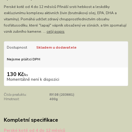
Perské kotě od 4 do 12 měsíců Přináší srsti hebkost a leskdíky
exkluzivnímu komplexu aktivních živin (brutnákový olej, EPA, DHA a
vitamíny). Pomáhá udržet zdravý chrupprostřednictvím obsahu
fosfátusodíku, které "lapají" vápník obsažený ve slinách, a tím zpomalují
vznik zubního kamene. ...
celý popis
Dostupnost
Skladem u dodavatele
Nejsme plátci DPH
130 Kč
/
ks
Momentálně není k dispozici
Číslo produktu:
RY.08 (203661)
Hmotnost:
400g
Kompletní specifikace
Perské kotě od 4 do 12 měsíců