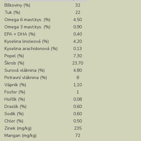
Bílkoviny (%)
32
Tuk (%)
22
Omega 6 mast.kys. (%)
4,50
Omega 3 mast.kys. (%)
0,90
EPA + DHA (%)
0,40
Kyselina linoleová (%)
4,20
Kyselina arachidonová (%)
0,13
Popel (%)
7,30
Škrob (%)
23,70
Surová vláknina (%)
4,80
Potravní vláknina (%)
8
Vápník (%)
1,10
Fosfor (%)
1
Hořčík (%)
0,08
Draslík (%)
0,60
Sodík (%)
0,60
Chlor (%)
0,50
Zinek (mg/kg)
235
Mangan (mg/kg)
72