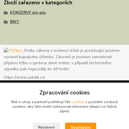
Zboží zařazeno v kategoriích
KONZERVY pro psy
BRIT
„Podle zákona o evidenci tržeb je prodávající povinen
vystavit kupujícímu účtenku. Zároveň je povinen zaevidovat
přijatou tržbu u správce daně online; v případě technického
výpadku pak nejpozději do 48 hodin.“
https://www.uskvbl.cz/
Zpracování cookies
Náš e-shop a partneři potřebují Váš
souhlas
s použitím souborů
www.granule123.cz
cookies, aby Vám mohli zobrazovat informace týkající se Vašich
zájmů.
Burián Luboš
+420775964988
Souhlasím
Nastavení
Ut - Pá 8:30 - 16:30, So 8:30 - 11:00