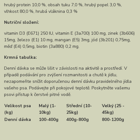
hrubý protein 10,0 %, obsah tuku 7,0 %, hrubý popel 3,0 %,
vlhkost 80,0 %, hrubá vláknina 0,3 %
Nutriční složení:
vitamin D3 (E671) 250 IU, vitamin E (3a700) 100 mg, zinek (3b606)
15mg, železo (E1) 10 mg, mangan (E5) 3mg, jód (3b201) 0,75mg,
měď (E4) 0,5mg, biotin (3a880) 0,2 mg.
Krmná tabulka:
Denní dávka se může lišit v závislosti na aktivitě a prostředí. V
případě podávání pro zvýšení rozmanitosti a chutě k jídlu,
nezapomeňte snížit doporučenou denní dávku pravidelného jídla
vašeho psa. Podávejte při pokojové teplotě. Poskytněte vašemu
psovi přístup k čerstvé pitné vodě.
Velikost psa
Malý (1-
Střední (10-
Velký (25 -
(kg)
10kg)
25kg)
45kg)
Denní dávka
100-400g
400g-800g
800-1200g