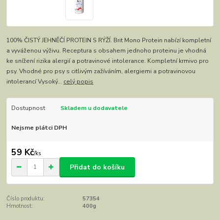
100% ČISTÝ JEHNĚČÍ PROTEIN S RÝŽÍ. Brit Mono Protein nabízí kompletní
a vyváženou výživu. Receptura s obsahem jednoho proteinu je vhodná
ke snížení rizika alergií a potravinové intolerance. Kompletní krmivo pro
psy. Vhodné pro psy s citlivým zažíváním, alergiemi a potravinovou
intolerancí Vysoký...
celý popis
Dostupnost
Skladem u dodavatele
Nejsme plátci DPH
59 Kč
/
ks
Přidat do košíku
Číslo produktu:
57354
Hmotnost:
400g