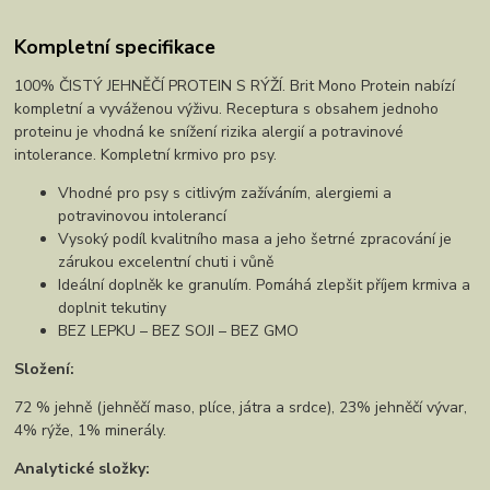
Kompletní specifikace
100% ČISTÝ JEHNĚČÍ PROTEIN S RÝŽÍ. Brit Mono Protein nabízí
kompletní a vyváženou výživu. Receptura s obsahem jednoho
proteinu je vhodná ke snížení rizika alergií a potravinové
intolerance. Kompletní krmivo pro psy.
Vhodné pro psy s citlivým zažíváním, alergiemi a
potravinovou intolerancí
Vysoký podíl kvalitního masa a jeho šetrné zpracování je
zárukou excelentní chuti i vůně
Ideální doplněk ke granulím. Pomáhá zlepšit příjem krmiva a
doplnit tekutiny
BEZ LEPKU – BEZ SOJI – BEZ GMO
Složení:
72 % jehně (jehněčí maso, plíce, játra a srdce), 23% jehněčí vývar,
4% rýže, 1% minerály.
Analytické složky: